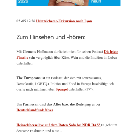
02.-05.12.26
Heinzelcheese-Exkursion nach Lyon
Zum Hinsehen und -hören:
Mit
Clemens Hoffmann
durfte ich mich für seinen Podcast
Die letzte
Flasche
sehr vergnüglich über Käse, Wein und die Intuition im Leben
unterhalten.
The Europeans
ist ein Podcast, der sich mit Journalismus,
Demokratie, LGBTQ+ Politics und Food in Europa beschäftigt, ich
durfte mich mit ihnen über
Spargel
unterhalten (37'').
Um
Parmesan und das Alter bzw. die Reife
ging es bei
Deutschlandfunk Nova
.
Heinzelcheese live auf dem Roten Sofa bei NDR DAS!
Es geht um
deutsche Esskultur, und Käse...