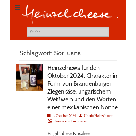
Suchen
nach:
Schlagwort:
Sor Juana
Heinzelnews für den
Oktober 2024: Charakter in
Form von Brandenburger
Ziegenkäse, ungarischem
Weißwein und den Worten
einer mexikanischen Nonne
Veröffentlicht
Autor
1. Oktober 2024
Ursula Heinzelmann
am
Kommentar hinterlassen
Es gibt diese Klischee-