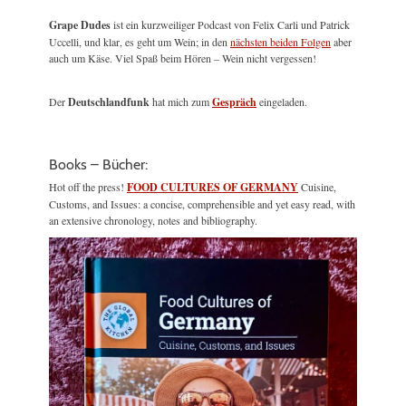
Grape Dudes
ist ein kurzweiliger Podcast von Felix Carli und Patrick
Uccelli, und klar, es geht um Wein; in den
nächsten beiden Folgen
aber
auch um Käse. Viel Spaß beim Hören – Wein nicht vergessen!
Der
Deutschlandfunk
hat mich zum
Gespräch
eingeladen.
Books – Bücher:
Hot off the press!
FOOD CULTURES OF GERMANY
Cuisine,
Customs, and Issues: a concise, comprehensible and yet easy read, with
an extensive chronology, notes and bibliography.