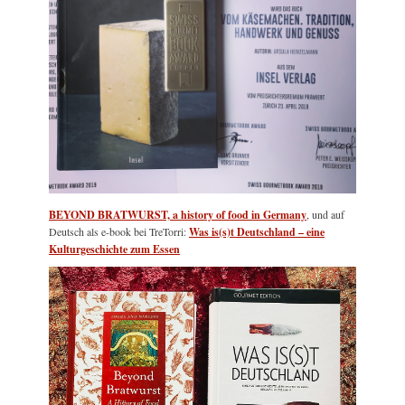
BEYOND BRATWURST, a history of food in Germany
, und auf
Deutsch als e-book bei TreTorri:
Was is(s)t Deutschland – eine
Kulturgeschichte zum Essen