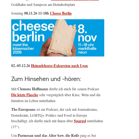
Goldhahn und Sampson am Helmholtzplatz
Sonntag
08.11.26
11-18h
Cheese Berlin
02.-05.12.26
Heinzelcheese-Exkursion nach Lyon
Zum Hinsehen und -hören:
Mit
Clemens Hoffmann
durfte ich mich für seinen Podcast
Die letzte Flasche
sehr vergnüglich über Käse, Wein und die
Intuition im Leben unterhalten.
The Europeans
ist ein Podcast, der sich mit Journalismus,
Demokratie, LGBTQ+ Politics und Food in Europa
beschäftigt, ich durfte mich mit ihnen über
Spargel
unterhalten
(37“).
Um
Parmesan und das Alter bzw. die Reife
ging es bei