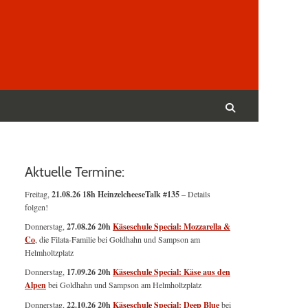
Suchen
nach:
Suchen
Aktuelle Termine:
Freitag,
21.08.26 18h HeinzelcheeseTalk #135
– Details
folgen!
Donnerstag,
27.08.26 20h
Käseschule Special: Mozzarella &
Co
, die Filata-Familie bei Goldhahn und Sampson am
Helmholtzplatz
Donnerstag,
17.09.26 20h
Käseschule Special: Käse aus den
Alpen
bei Goldhahn und Sampson am Helmholtzplatz
Donnerstag,
22.10.26 20h
Käseschule Special: Deep Blue
bei