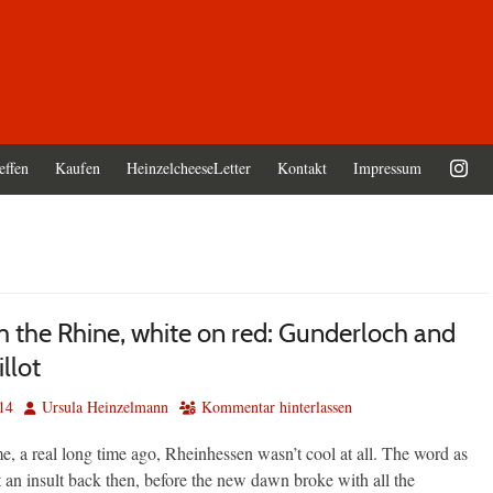
effen
Kaufen
HeinzelcheeseLetter
Kontakt
Impressum
 the Rhine, white on red: Gunderloch and
llot
Autor
14
Ursula Heinzelmann
Kommentar hinterlassen
, a real long time ago, Rheinhessen wasn’t cool at all. The word as
 an insult back then, before the new dawn broke with all the