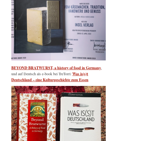
BEYOND BRATWURST, a history of food in Germany
,
und auf Deutsch als e-book bei TreTorri:
Was is(s)t
Deutschland – eine Kulturgeschichte zum Essen