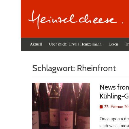
Primäres
Zum
Aktuell
Über mich: Ursula Heinzelmann
Lesen
Tr
Inhalt
Menü
springen
Schlagwort:
Rheinfront
News from
Kühling-Gi
Veröffentlicht
22. Februar 20
am
Once upon a time
such was almost