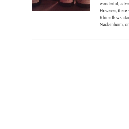
wonderful, adv
However, there 
Rhine flows alon
Nackenheim, on 