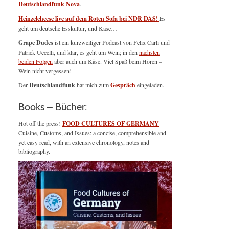
Deutschlandfunk Nova
.
Heinzelcheese live auf dem Roten Sofa bei NDR DAS!
Es
geht um deutsche Esskultur, und Käse…
Grape Dudes
ist ein kurzweiliger Podcast von Felix Carli und
Patrick Uccelli, und klar, es geht um Wein; in den
nächsten
beiden Folgen
aber auch um Käse. Viel Spaß beim Hören –
Wein nicht vergessen!
Der
Deutschlandfunk
hat mich zum
Gespräch
eingeladen.
Books – Bücher:
Hot off the press!
FOOD CULTURES OF GERMANY
Cuisine, Customs, and Issues: a concise, comprehensible and
yet easy read, with an extensive chronology, notes and
bibliography.