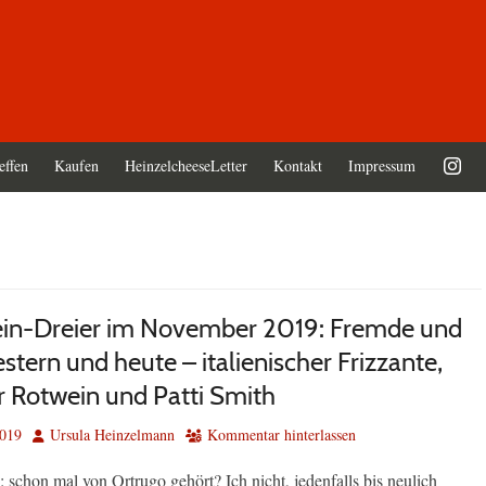
effen
Kaufen
HeinzelcheeseLetter
Kontakt
Impressum
in-Dreier im November 2019: Fremde und
stern und heute – italienischer Frizzante,
r Rotwein und Patti Smith
Autor
2019
Ursula Heinzelmann
Kommentar hinterlassen
h: schon mal von Ortrugo gehört? Ich nicht, jedenfalls bis neulich