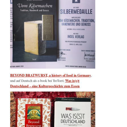
BEYOND BRATWURST, a history of food in Germany
,
und auf Deutsch als e-book bei TreTorri:
Was is(s)t
Deutschland – eine Kulturgeschichte zum Essen