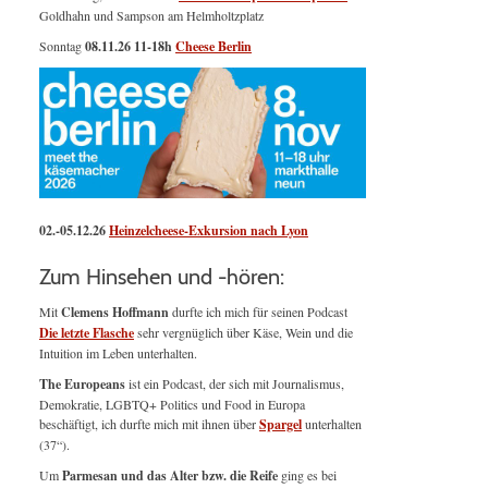
Goldhahn und Sampson am Helmholtzplatz
Sonntag
08.11.26
11-18h
Cheese Berlin
02.-05.12.26
Heinzelcheese-Exkursion nach Lyon
Zum Hinsehen und -hören:
Mit
Clemens Hoffmann
durfte ich mich für seinen Podcast
Die letzte Flasche
sehr vergnüglich über Käse, Wein und die
Intuition im Leben unterhalten.
The Europeans
ist ein Podcast, der sich mit Journalismus,
Demokratie, LGBTQ+ Politics und Food in Europa
beschäftigt, ich durfte mich mit ihnen über
Spargel
unterhalten
(37“).
Um
Parmesan und das Alter bzw. die Reife
ging es bei