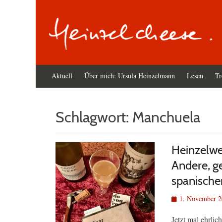
Primäres
Zum
Aktuell
Über mich: Ursula Heinzelmann
Lesen
Tr
Inhalt
Menü
springen
Schlagwort:
Manchuela
Heinzelwe
Andere, ge
spanische
Veröffentlicht
1. November 
am
Jetzt mal ehrlic