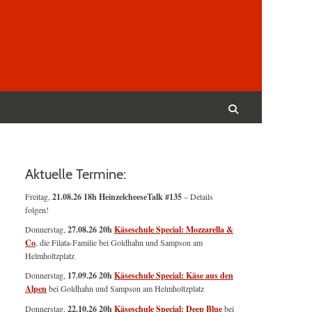
Suchen
nach:
Suchen
Aktuelle Termine:
Freitag,
21.08.26 18h HeinzelcheeseTalk #135
– Details
folgen!
Donnerstag,
27.08.26 20h
Käseschule Special: Mozzarella &
Co
, die Filata-Familie bei Goldhahn und Sampson am
Helmholtzplatz
Donnerstag,
17.09.26 20h
Käseschule Special: Käse aus den
Alpen
bei Goldhahn und Sampson am Helmholtzplatz
Donnerstag,
22.10.26 20h
Käseschule Special: Deep Blue
bei