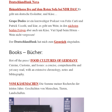
Deutschlandfunk Nova
.
Heinzelcheese live auf dem Roten Sofa bei NDR DAS!
Es
geht um deutsche Esskultur, und Käse…
Grape Dudes
ist ein kurzweiliger Podcast von Felix Carli und
Patrick Uccelli, und klar, es geht um Wein; in den
nächsten
beiden Folgen
aber auch um Käse. Viel Spaß beim Hören –
Wein nicht vergessen!
Der
Deutschlandfunk
hat mich zum
Gespräch
eingeladen.
Books – Bücher:
Hot off the press!
FOOD CULTURES OF GERMANY
Cuisine, Customs, and Issues: a concise, comprehensible and
yet easy read, with an extensive chronology, notes and
bibliography.
VOM KÄSEMACHEN
Die Summe meiner Recherche der
letzten Jahre. Geschichten von Menschen, Tieren,
Landschaften.