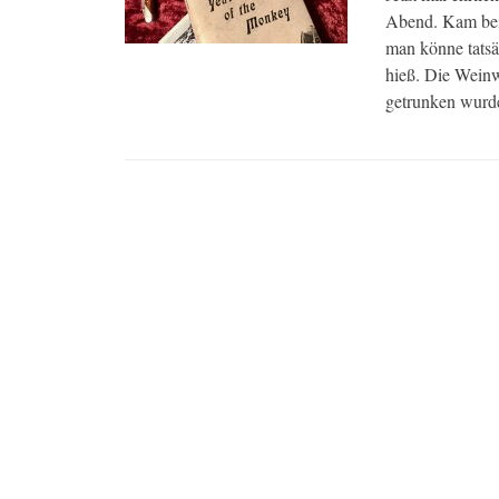
Abend. Kam beim
man könne tatsäc
hieß. Die Weinwe
getrunken wurde