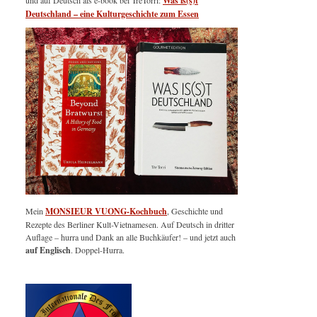
und auf Deutsch als e-book bei TreTorri:
Was is(s)t
Deutschland – eine Kulturgeschichte zum Essen
Mein
MONSIEUR VUONG-Kochbuch
, Geschichte und
Rezepte des Berliner Kult-Vietnamesen. Auf Deutsch in dritter
Auflage – hurra und Dank an alle Buchkäufer! – und jetzt auch
auf Englisch
. Doppel-Hurra.