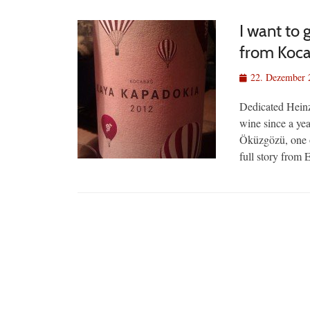
I want to
from Koc
Veröffentlicht
22. Dezember 
am
Dedicated Heinze
wine since a yea
Öküzgözü, one o
full story from E