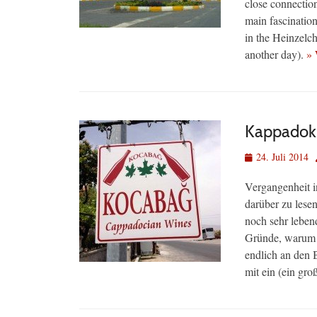
close connection
main fascinatio
in the Heinzelche
another day).
» 
Kappadoki
Veröffentlicht
24. Juli 2014
am
Vergangenheit in
darüber zu lese
noch sehr leben
Gründe, warum m
endlich an den 
mit ein (ein gr