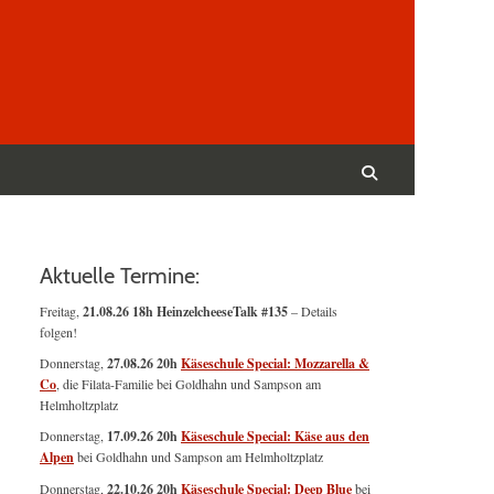
Suchen
nach:
Suchen
Aktuelle Termine:
Freitag,
21.08.26 18h HeinzelcheeseTalk #135
– Details
folgen!
Donnerstag,
27.08.26 20h
Käseschule Special: Mozzarella &
Co
, die Filata-Familie bei Goldhahn und Sampson am
Helmholtzplatz
Donnerstag,
17.09.26 20h
Käseschule Special: Käse aus den
Alpen
bei Goldhahn und Sampson am Helmholtzplatz
Donnerstag,
22.10.26 20h
Käseschule Special: Deep Blue
bei