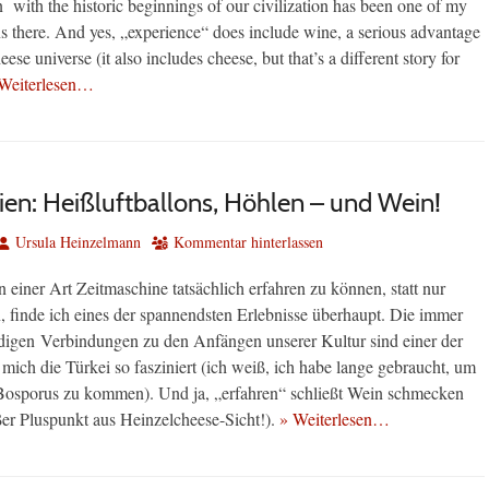
 with the historic beginnings of our civilization has been one of my
ns there. And yes, „experience“ does include wine, a serious advantage
ese universe (it also includes cheese, but that’s a different story for
Weiterlesen…
en: Heißluftballons, Höhlen – und Wein!
Autor
Ursula Heinzelmann
Kommentar hinterlassen
 einer Art Zeitmaschine tatsächlich erfahren zu können, statt nur
n, finde ich eines der spannendsten Erlebnisse überhaupt. Die immer
digen Verbindungen zu den Anfängen unserer Kultur sind einer der
ich die Türkei so fasziniert (ich weiß, ich habe lange gebraucht, um
Bosporus zu kommen). Und ja, „erfahren“ schließt Wein schmecken
oßer Pluspunkt aus Heinzelcheese-Sicht!).
» Weiterlesen…