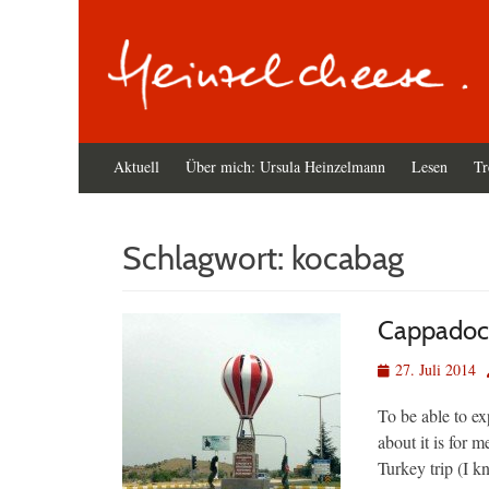
Primäres
Zum
Aktuell
Über mich: Ursula Heinzelmann
Lesen
Tr
Inhalt
Menü
springen
Schlagwort:
kocabag
Cappadocia
Veröffentlicht
27. Juli 2014
am
To be able to ex
about it is for 
Turkey trip (I k