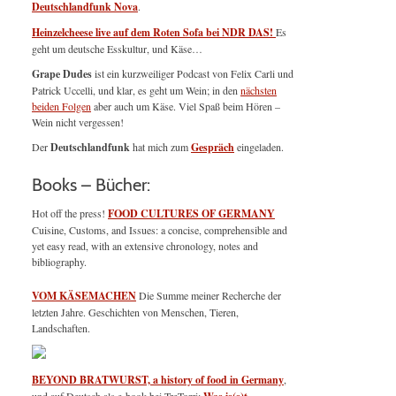
Deutschlandfunk Nova
.
Heinzelcheese live auf dem Roten Sofa bei NDR DAS!
Es
geht um deutsche Esskultur, und Käse…
Grape Dudes
ist ein kurzweiliger Podcast von Felix Carli und
Patrick Uccelli, und klar, es geht um Wein; in den
nächsten
beiden Folgen
aber auch um Käse. Viel Spaß beim Hören –
Wein nicht vergessen!
Der
Deutschlandfunk
hat mich zum
Gespräch
eingeladen.
Books – Bücher:
Hot off the press!
FOOD CULTURES OF GERMANY
Cuisine, Customs, and Issues: a concise, comprehensible and
yet easy read, with an extensive chronology, notes and
bibliography.
VOM KÄSEMACHEN
Die Summe meiner Recherche der
letzten Jahre. Geschichten von Menschen, Tieren,
Landschaften.
BEYOND BRATWURST, a history of food in Germany
,