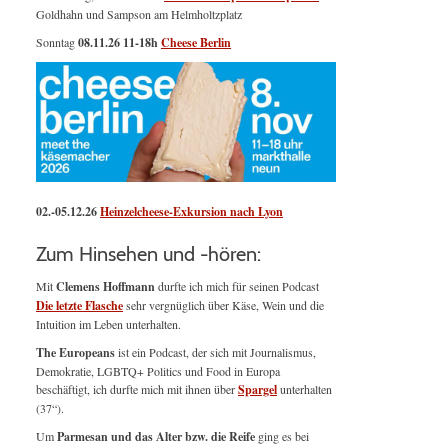
Goldhahn und Sampson am Helmholtzplatz
Sonntag
08.11.26
11-18h
Cheese Berlin
02.-05.12.26
Heinzelcheese-Exkursion nach Lyon
Zum Hinsehen und -hören:
Mit
Clemens Hoffmann
durfte ich mich für seinen Podcast
Die letzte Flasche
sehr vergnüglich über Käse, Wein und die
Intuition im Leben unterhalten.
The Europeans
ist ein Podcast, der sich mit Journalismus,
Demokratie, LGBTQ+ Politics und Food in Europa
beschäftigt, ich durfte mich mit ihnen über
Spargel
unterhalten
(37“).
Um
Parmesan und das Alter bzw. die Reife
ging es bei