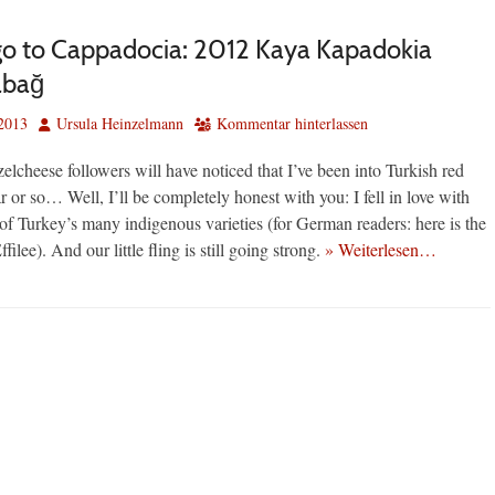
 go to Cappadocia: 2012 Kaya Kapadokia
abağ
Autor
2013
Ursula Heinzelmann
Kommentar hinterlassen
lcheese followers will have noticed that I’ve been into Turkish red
r or so… Well, I’ll be completely honest with you: I fell in love with
f Turkey’s many indigenous varieties (for German readers: here is the
ffilee). And our little fling is still going strong.
» Weiterlesen…