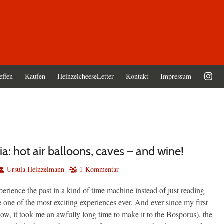
effen
Kaufen
HeinzelcheeseLetter
Kontakt
Impressum
: hot air balloons, caves – and wine!
Autor
Ursula Heinzelmann
1 Kommentar
perience the past in a kind of time machine instead of just reading
me one of the most exciting experiences ever. And ever since my first
now, it took me an awfully long time to make it to the Bosporus), the