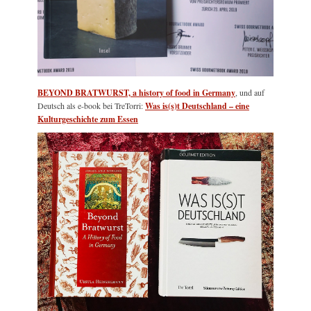
BEYOND BRATWURST, a history of food in Germany
, und auf
Deutsch als e-book bei TreTorri:
Was is(s)t Deutschland – eine
Kulturgeschichte zum Essen