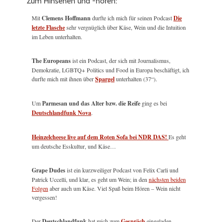
Zum Hinsehen und -hören:
Mit
Clemens Hoffmann
durfte ich mich für seinen Podcast
Die
letzte Flasche
sehr vergnüglich über Käse, Wein und die Intuition
im Leben unterhalten.
The Europeans
ist ein Podcast, der sich mit Journalismus,
Demokratie, LGBTQ+ Politics und Food in Europa beschäftigt, ich
durfte mich mit ihnen über
Spargel
unterhalten (37“).
Um
Parmesan und das Alter bzw. die Reife
ging es bei
Deutschlandfunk Nova
.
Heinzelcheese live auf dem Roten Sofa bei NDR DAS!
Es geht
um deutsche Esskultur, und Käse…
Grape Dudes
ist ein kurzweiliger Podcast von Felix Carli und
Patrick Uccelli, und klar, es geht um Wein; in den
nächsten beiden
Folgen
aber auch um Käse. Viel Spaß beim Hören – Wein nicht
vergessen!
Der
Deutschlandfunk
hat mich zum
Gespräch
eingeladen.