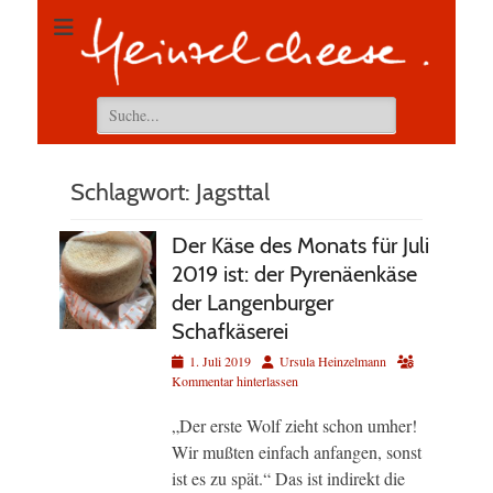
Suchen
nach:
Schlagwort:
Jagsttal
Der Käse des Monats für Juli
2019 ist: der Pyrenäenkäse
der Langenburger
Schafkäserei
Veröffentlicht
Autor
1. Juli 2019
Ursula Heinzelmann
am
Kommentar hinterlassen
„Der erste Wolf zieht schon umher!
Wir mußten einfach anfangen, sonst
ist es zu spät.“ Das ist indirekt die