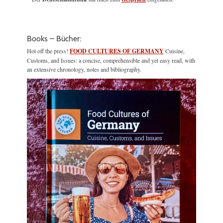
Books – Bücher:
Hot off the press!
FOOD CULTURES OF GERMANY
Cuisine,
Customs, and Issues: a concise, comprehensible and yet easy read, with
an extensive chronology, notes and bibliography.