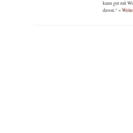
kann gut mit Wöl
davon.“
» Weit