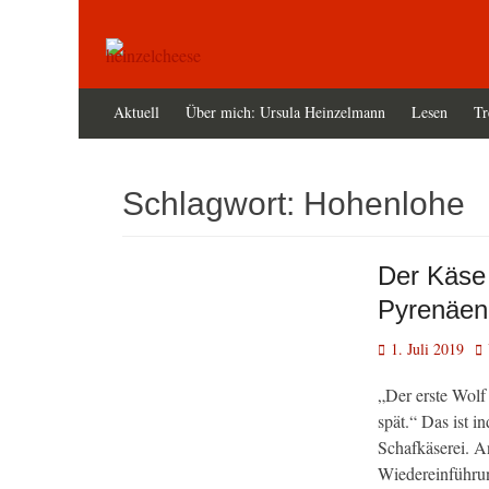
Zum
Primäres
Aktuell
Über mich: Ursula Heinzelmann
Lesen
Tr
Inhalt
Menü
springen
Schlagwort:
Hohenlohe
Der Käse 
Pyrenäen
Veröffentlicht
Au
1. Juli 2019
am
„Der erste Wolf
spät.“ Das ist 
Schafkäserei. A
Wiedereinführung