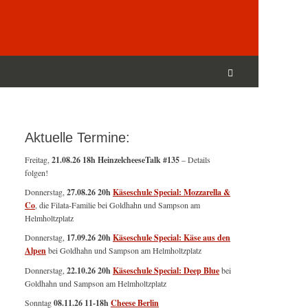
Suchen
nach:
Suchen
Aktuelle Termine:
Freitag,
21.08.26 18h HeinzelcheeseTalk #135
– Details
folgen!
Donnerstag,
27.08.26 20h
Käseschule Special: Mozzarella &
Co
, die Filata-Familie bei Goldhahn und Sampson am
Helmholtzplatz
Donnerstag,
17.09.26 20h
Käseschule Special: Käse aus den
Alpen
bei Goldhahn und Sampson am Helmholtzplatz
Donnerstag,
22.10.26 20h
Käseschule Special: Deep Blue
bei
Goldhahn und Sampson am Helmholtzplatz
Sonntag
08.11.26
11-18h
Cheese Berlin