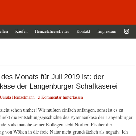
effen
Kaufen
HeinzelcheeseLetter
Kontakt
Impressum
des Monats für Juli 2019 ist: der
käse der Langenburger Schafkäserei
tor
Ursula Heinzelmann
Kommentar hinterlassen
 zieht schon umher! Wir mußten einfach anfangen, sonst ist es zu
indirekt die Entstehungsgeschichte des Pyrenäenkäse der Langenburger
nders als manche seiner Kollegen sieht Norbert Fischer die
 von Wölfen in die freie Natur nicht grundsätzlich als negativ. Ich