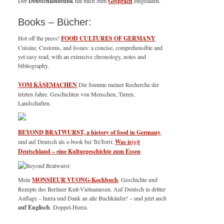
Der
Deutschlandfunk
hat mich zum
Gespräch
eingeladen.
Books – Bücher:
Hot off the press!
FOOD CULTURES OF GERMANY
Cuisine, Customs, and Issues: a concise, comprehensible and
yet easy read, with an extensive chronology, notes and
bibliography.
VOM KÄSEMACHEN
Die Summe meiner Recherche der
letzten Jahre. Geschichten von Menschen, Tieren,
Landschaften.
BEYOND BRATWURST, a history of food in Germany
,
und auf Deutsch als e-book bei TreTorri:
Was is(s)t
Deutschland – eine Kulturgeschichte zum Essen
Mein
MONSIEUR VUONG-Kochbuch
, Geschichte und
Rezepte des Berliner Kult-Vietnamesen. Auf Deutsch in dritter
Auflage – hurra und Dank an alle Buchkäufer! – und jetzt auch
auf Englisch
. Doppel-Hurra.