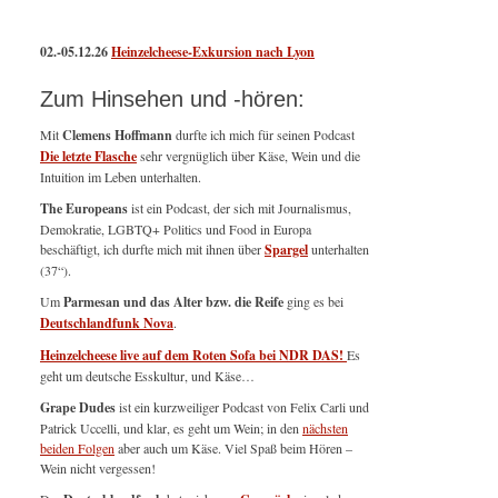
02.-05.12.26
Heinzelcheese-Exkursion nach Lyon
Zum Hinsehen und -hören:
Mit
Clemens Hoffmann
durfte ich mich für seinen Podcast
Die letzte Flasche
sehr vergnüglich über Käse, Wein und die
Intuition im Leben unterhalten.
The Europeans
ist ein Podcast, der sich mit Journalismus,
Demokratie, LGBTQ+ Politics und Food in Europa
beschäftigt, ich durfte mich mit ihnen über
Spargel
unterhalten
(37“).
Um
Parmesan und das Alter bzw. die Reife
ging es bei
Deutschlandfunk Nova
.
Heinzelcheese live auf dem Roten Sofa bei NDR DAS!
Es
geht um deutsche Esskultur, und Käse…
Grape Dudes
ist ein kurzweiliger Podcast von Felix Carli und
Patrick Uccelli, und klar, es geht um Wein; in den
nächsten
beiden Folgen
aber auch um Käse. Viel Spaß beim Hören –
Wein nicht vergessen!