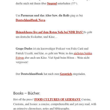
durfte mich mit ihnen über
Spargel
unterhalten (37“).
Um
Parmesan und das Alter bzw. die Reife
ging es bei
Deutschlandfunk Nova
.
Heinzelcheese live auf dem Roten Sofa bei NDR DAS!
Es geht
um deutsche Esskultur, und Käse…
Grape Dudes
ist ein kurzweiliger Podcast von Felix Carli und
Patrick Uccelli, und klar, es geht um Wein; in den
nächsten beiden
Folgen
aber auch um Käse. Viel Spaß beim Hören – Wein nicht
vergessen!
Der
Deutschlandfunk
hat mich zum
Gespräch
eingeladen.
Books – Bücher:
Hot off the press!
FOOD CULTURES OF GERMANY
Cuisine,
Customs, and Issues: a concise, comprehensible and yet easy read, with
an extensive chronology, notes and bibliography.