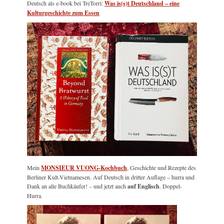
Deutsch als e-book bei TreTorri:
Was is(s)t Deutschland – eine
Kulturgeschichte zum Essen
Mein
MONSIEUR VUONG-Kochbuch
, Geschichte und Rezepte des
Berliner Kult-Vietnamesen. Auf Deutsch in dritter Auflage – hurra und
Dank an alle Buchkäufer! – und jetzt auch
auf Englisch
. Doppel-
Hurra.