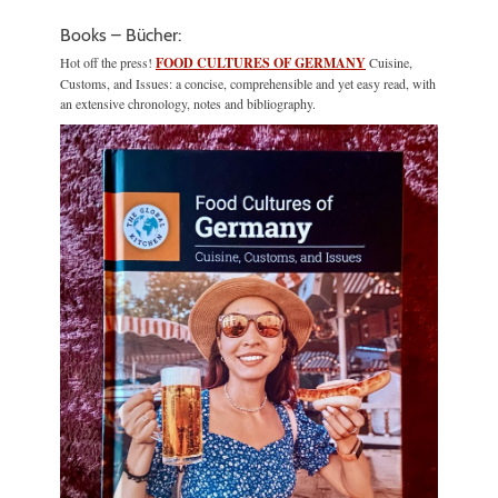
Books – Bücher:
Hot off the press!
FOOD CULTURES OF GERMANY
Cuisine,
Customs, and Issues: a concise, comprehensible and yet easy read, with
an extensive chronology, notes and bibliography.