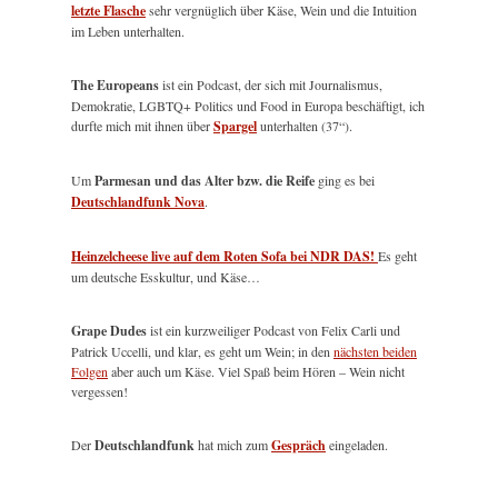
letzte Flasche
sehr vergnüglich über Käse, Wein und die Intuition
im Leben unterhalten.
The Europeans
ist ein Podcast, der sich mit Journalismus,
Demokratie, LGBTQ+ Politics und Food in Europa beschäftigt, ich
durfte mich mit ihnen über
Spargel
unterhalten (37“).
Um
Parmesan und das Alter bzw. die Reife
ging es bei
Deutschlandfunk Nova
.
Heinzelcheese live auf dem Roten Sofa bei NDR DAS!
Es geht
um deutsche Esskultur, und Käse…
Grape Dudes
ist ein kurzweiliger Podcast von Felix Carli und
Patrick Uccelli, und klar, es geht um Wein; in den
nächsten beiden
Folgen
aber auch um Käse. Viel Spaß beim Hören – Wein nicht
vergessen!
Der
Deutschlandfunk
hat mich zum
Gespräch
eingeladen.