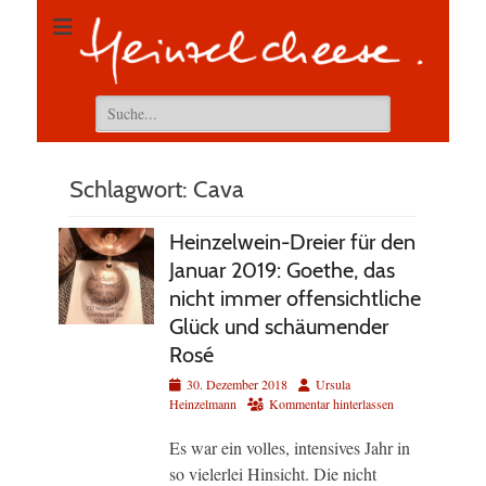
Suchen
nach:
Schlagwort:
Cava
Heinzelwein-Dreier für den
Januar 2019: Goethe, das
nicht immer offensichtliche
Glück und schäumender
Rosé
Veröffentlicht
Autor
30. Dezember 2018
Ursula
am
Heinzelmann
Kommentar hinterlassen
Es war ein volles, intensives Jahr in
so vielerlei Hinsicht. Die nicht