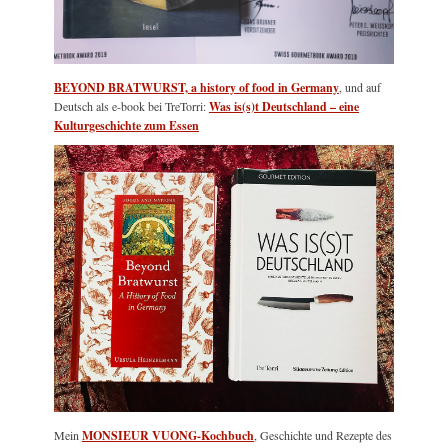
BEYOND BRATWURST, a history of food in Germany
, und auf
Deutsch als e-book bei TreTorri:
Was is(s)t Deutschland – eine
Kulturgeschichte zum Essen
Mein
MONSIEUR VUONG-Kochbuch
, Geschichte und Rezepte des