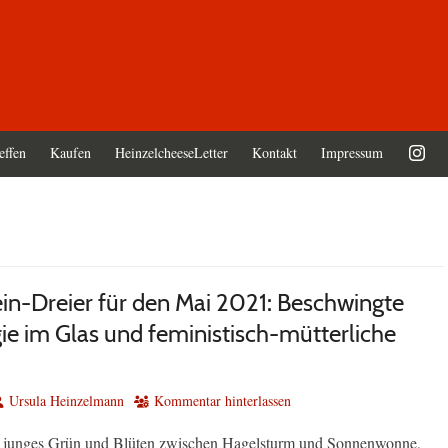
effen
Kaufen
HeinzelcheeseLetter
Kontakt
Impressum
in-Dreier für den Mai 2021: Beschwingte
ie im Glas und feministisch-mütterliche
utor
Ursula Heinzelmann
Kommentar hinterlassen
junges Grün und Blüten zwischen Hagelsturm und Sonnenwonne,