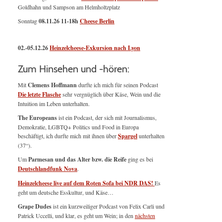
Goldhahn und Sampson am Helmholtzplatz
Sonntag
08.11.26
11-18h
Cheese Berlin
02.-05.12.26
Heinzelcheese-Exkursion nach Lyon
Zum Hinsehen und -hören:
Mit
Clemens Hoffmann
durfte ich mich für seinen Podcast
Die letzte Flasche
sehr vergnüglich über Käse, Wein und die
Intuition im Leben unterhalten.
The Europeans
ist ein Podcast, der sich mit Journalismus,
Demokratie, LGBTQ+ Politics und Food in Europa
beschäftigt, ich durfte mich mit ihnen über
Spargel
unterhalten
(37“).
Um
Parmesan und das Alter bzw. die Reife
ging es bei
Deutschlandfunk Nova
.
Heinzelcheese live auf dem Roten Sofa bei NDR DAS!
Es
geht um deutsche Esskultur, und Käse…
Grape Dudes
ist ein kurzweiliger Podcast von Felix Carli und
Patrick Uccelli, und klar, es geht um Wein; in den
nächsten