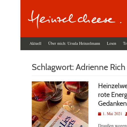
Primäres
Zum
Aktuell
Über mich: Ursula Heinzelmann
Lesen
Tr
Inhalt
Menü
springen
Schlagwort:
Adrienne Rich
Heinzelwe
rote Energ
Gedanken
Veröffentlicht
A
1. Mai 2021
am
Draußen wogen 