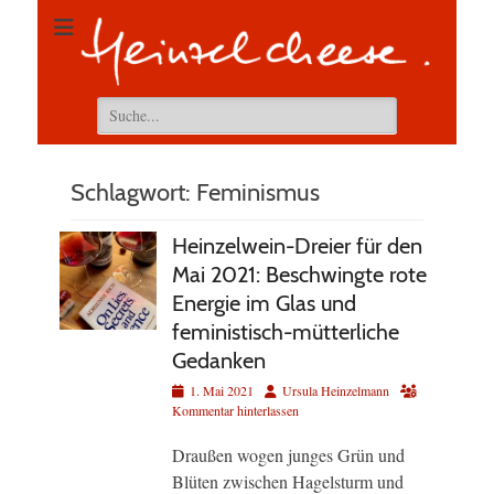
Suchen
nach:
Schlagwort:
Feminismus
Heinzelwein-Dreier für den
Mai 2021: Beschwingte rote
Energie im Glas und
feministisch-mütterliche
Gedanken
Veröffentlicht
Autor
1. Mai 2021
Ursula Heinzelmann
am
Kommentar hinterlassen
Draußen wogen junges Grün und
Blüten zwischen Hagelsturm und