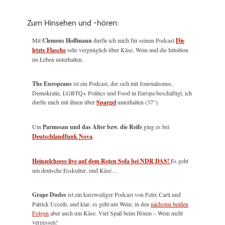
Zum Hinsehen und -hören:
Mit
Clemens Hoffmann
durfte ich mich für seinen Podcast
Die
letzte Flasche
sehr vergnüglich über Käse, Wein und die Intuition
im Leben unterhalten.
The Europeans
ist ein Podcast, der sich mit Journalismus,
Demokratie, LGBTQ+ Politics und Food in Europa beschäftigt, ich
durfte mich mit ihnen über
Spargel
unterhalten (37“).
Um
Parmesan und das Alter bzw. die Reife
ging es bei
Deutschlandfunk Nova
.
Heinzelcheese live auf dem Roten Sofa bei NDR DAS!
Es geht
um deutsche Esskultur, und Käse…
Grape Dudes
ist ein kurzweiliger Podcast von Felix Carli und
Patrick Uccelli, und klar, es geht um Wein; in den
nächsten beiden
Folgen
aber auch um Käse. Viel Spaß beim Hören – Wein nicht
vergessen!