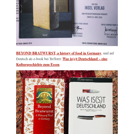
BEYOND BRATWURST, a history of food in Germany
, und auf
Deutsch als e-book bei TreTorri:
Was is(s)t Deutschland – eine
Kulturgeschichte zum Essen