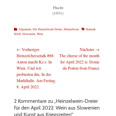
Flucht
(1931)
Kategorien
Schlagworte
Allgemein
,
Der Heinzelwein-Dreier
,
Heinzelwein
Hannah
Höch
,
Slowenien
,
Wein
Beitragsnavigation
← Vorheriger
Nächster →
Vorheriger
Nächster
Heinzelcheesetalk #88:
The cheese of the month
Beitrag:
Beitrag:
Anton macht Ke:s. In
for April 2022 is: Dome
Wien. Und wir
du Poitou from France
probierten ihn. In der
Markthalle. Am Freitag,
8. April 2022.
2 Kommentare zu „Heinzelwein-Dreier
für den April 2022: Wein aus Slowenien
und Kunst aus Kriegszeiten“