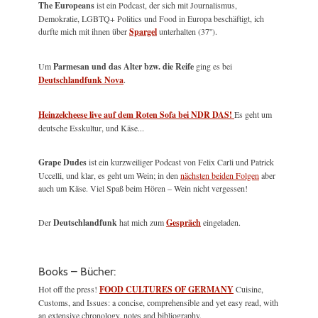
The Europeans
ist ein Podcast, der sich mit Journalismus,
Demokratie, LGBTQ+ Politics und Food in Europa beschäftigt, ich
durfte mich mit ihnen über
Spargel
unterhalten (37'').
Um
Parmesan und das Alter bzw. die Reife
ging es bei
Deutschlandfunk Nova
.
Heinzelcheese live auf dem Roten Sofa bei NDR DAS!
Es geht um
deutsche Esskultur, und Käse...
Grape Dudes
ist ein kurzweiliger Podcast von Felix Carli und Patrick
Uccelli, und klar, es geht um Wein; in den
nächsten beiden Folgen
aber
auch um Käse. Viel Spaß beim Hören – Wein nicht vergessen!
Der
Deutschlandfunk
hat mich zum
Gespräch
eingeladen.
Books – Bücher:
Hot off the press!
FOOD CULTURES OF GERMANY
Cuisine,
Customs, and Issues: a concise, comprehensible and yet easy read, with
an extensive chronology, notes and bibliography.