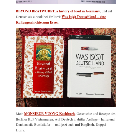
BEYOND BRATWURST, a history of food in Germany
, und auf
Deutsch als e-book bei TreTorri:
Was is(s)t Deutschland – eine
Kulturgeschichte zum Essen
Mein
MONSIEUR VUONG-Kochbuch
, Geschichte und Rezepte des
Berliner Kult-Vietnamesen. Auf Deutsch in dritter Auflage – hurra und
Dank an alle Buchkäufer! – und jetzt auch
auf Englisch
. Doppel-
Hurra.