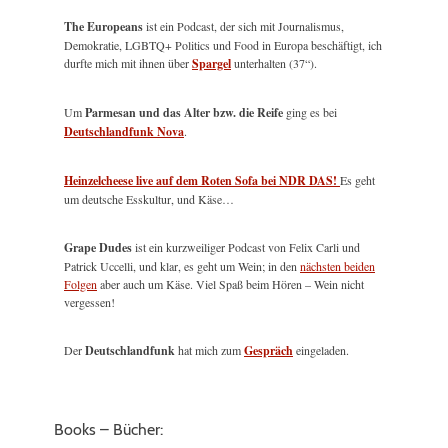
The Europeans
ist ein Podcast, der sich mit Journalismus,
Demokratie, LGBTQ+ Politics und Food in Europa beschäftigt, ich
durfte mich mit ihnen über
Spargel
unterhalten (37“).
Um
Parmesan und das Alter bzw. die Reife
ging es bei
Deutschlandfunk Nova
.
Heinzelcheese live auf dem Roten Sofa bei NDR DAS!
Es geht
um deutsche Esskultur, und Käse…
Grape Dudes
ist ein kurzweiliger Podcast von Felix Carli und
Patrick Uccelli, und klar, es geht um Wein; in den
nächsten beiden
Folgen
aber auch um Käse. Viel Spaß beim Hören – Wein nicht
vergessen!
Der
Deutschlandfunk
hat mich zum
Gespräch
eingeladen.
Books – Bücher: