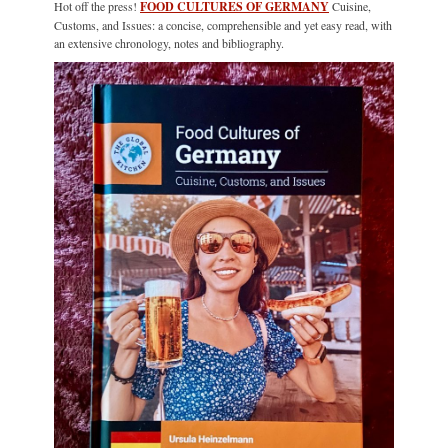
Hot off the press!
FOOD CULTURES OF GERMANY
Cuisine,
Customs, and Issues: a concise, comprehensible and yet easy read, with
an extensive chronology, notes and bibliography.