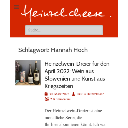
Suchen
nach:
Schlagwort:
Hannah Höch
Heinzelwein-Dreier für den
April 2022: Wein aus
Slowenien und Kunst aus
Kriegszeiten
Veröffentlicht
Autor
30. März 2022
Ursula Heinzelmann
am
2 Kommentare
Der Heinzelwein-Dreier ist eine
monatliche Serie, die
Ihr hier abonnieren könnt. Ich war