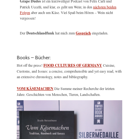
Grape Dudes
ist ein kurzweiliger Podcast von Felix Carli und
Patrick Uccelli, und klar, es geht um Wein; in den
nächsten beiden
Folgen
aber auch um Käse. Viel Spaß beim Hören – Wein nicht
vergessen!
Der
Deutschlandfunk
hat mich zum
Gespräch
eingeladen.
Books – Bücher:
Hot off the press!
FOOD CULTURES OF GERMANY
Cuisine,
Customs, and Issues: a concise, comprehensible and yet easy read, with
an extensive chronology, notes and bibliography.
VOM KÄSEMACHEN
Die Summe meiner Recherche der letzten
Jahre. Geschichten von Menschen, Tieren, Landschaften.