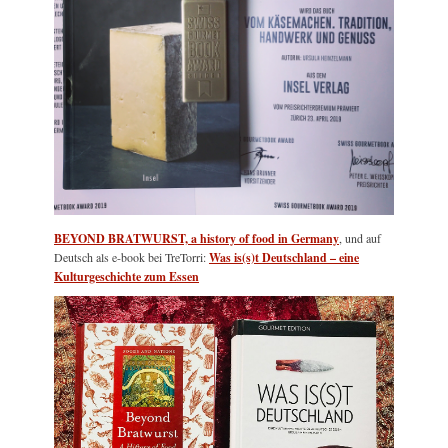
BEYOND BRATWURST, a history of food in Germany
, und auf
Deutsch als e-book bei TreTorri:
Was is(s)t Deutschland – eine
Kulturgeschichte zum Essen