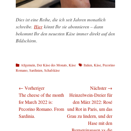
Dies ist eine Reihe, die ich seit Jahren monatlich
schreibe.
Hier
könnt Ihr sie abonnieren – dann
bekommt Ihr den neuesten Käse immer direkt auf den
Bildschirm
.
Kategorien
Schlagworte
Allgemein
,
Der Käse des Monats
,
Käse
Italien
,
Käse
,
Pecorino
Romano
,
Sardinien
,
Schafskäse
Beitragsnavigation
← Vorheriger
Nächster →
Vorheriger
Nächster
The cheese of the month
Heinzelwein-Dreier für
Beitrag:
Beitrag:
for March 2022 is:
den März 2022: Rosé
Pecorino Romano. From
und Rot in Paris, um das
Sardinia.
Grau zu lindern, und der
Hase mit den
Bernsteinaugen vs die