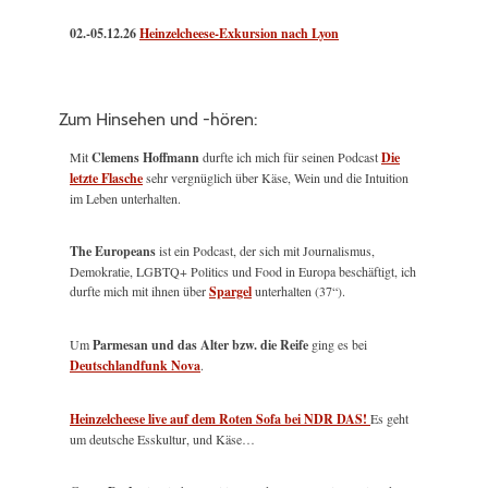
02.-05.12.26
Heinzelcheese-Exkursion nach Lyon
Zum Hinsehen und -hören:
Mit
Clemens Hoffmann
durfte ich mich für seinen Podcast
Die
letzte Flasche
sehr vergnüglich über Käse, Wein und die Intuition
im Leben unterhalten.
The Europeans
ist ein Podcast, der sich mit Journalismus,
Demokratie, LGBTQ+ Politics und Food in Europa beschäftigt, ich
durfte mich mit ihnen über
Spargel
unterhalten (37“).
Um
Parmesan und das Alter bzw. die Reife
ging es bei
Deutschlandfunk Nova
.
Heinzelcheese live auf dem Roten Sofa bei NDR DAS!
Es geht
um deutsche Esskultur, und Käse…