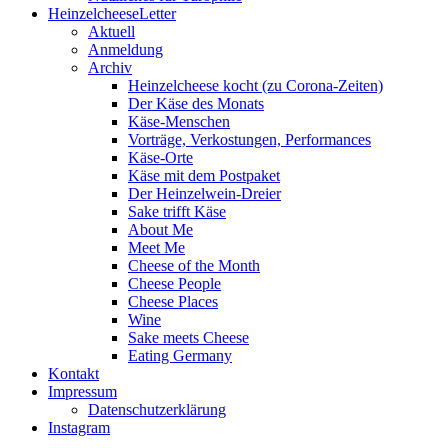
HeinzelcheeseLetter
Aktuell
Anmeldung
Archiv
Heinzelcheese kocht (zu Corona-Zeiten)
Der Käse des Monats
Käse-Menschen
Vorträge, Verkostungen, Performances
Käse-Orte
Käse mit dem Postpaket
Der Heinzelwein-Dreier
Sake trifft Käse
About Me
Meet Me
Cheese of the Month
Cheese People
Cheese Places
Wine
Sake meets Cheese
Eating Germany
Kontakt
Impressum
Datenschutzerklärung
Instagram