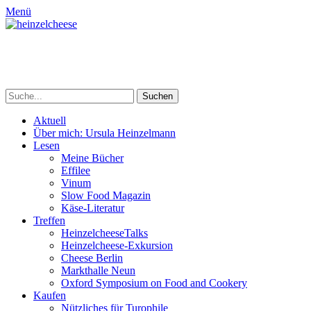
Menü
heinzelcheese
Ursula Heinzelmann, Wein- & Essenschreiberin
Suchen
nach:
Primäres
Zum
Aktuell
Inhalt
Über mich: Ursula Heinzelmann
Menü
springen
Lesen
Meine Bücher
Effilee
Vinum
Slow Food Magazin
Käse-Literatur
Treffen
HeinzelcheeseTalks
Heinzelcheese-Exkursion
Cheese Berlin
Markthalle Neun
Oxford Symposium on Food and Cookery
Kaufen
Nützliches für Turophile