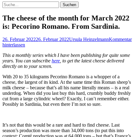
Suchen
Suchen
nach:
The cheese of the month for March 2022
is: Pecorino Romano. From Sardinia.
Veröffentlicht
Autor
26. Februar 2022
26. Februar 2022
Ursula Heinzelmann
Kommentar
am
hinterlassen
This a monthly series which I have been publishing for quite some
years. You can subscribe
here
, to get the latest cheese delivered
directly on to your screen.
With 20 to 35 kilograms Pecorino Romano is a whopper of a
cheese, the largest of its kind. At the same time this Roman sheep’s
milk cheese – because that’s all his name literally means – is a real
underdog. When did you last buy this hard, crumbly buddy freshly
cut from a large cylindric wheel? Exactly, I can’t remember either.
Possibly in Sardinia, but even there I’m not so sure.
It’s not that this would be a rare and hard to find cheese. Last
season’s production was more than 34,000 tons (to put this into
context: Comté production was at 64,000 tons – but that’s France’s