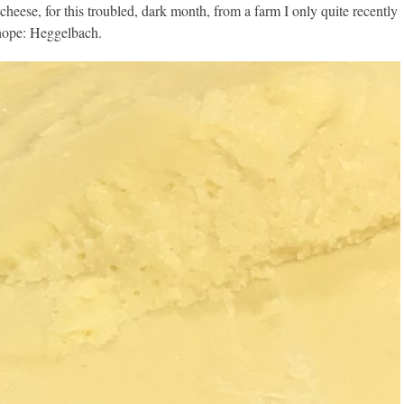
 cheese, for this troubled, dark month, from a farm I only quite recently
 hope: Heggelbach.