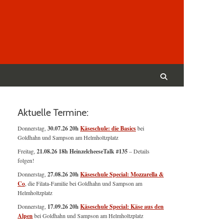
Suchen
nach:
Suchen
Aktuelle Termine:
Donnerstag,
30.07.26 20h
Käseschule: die Basics
bei
Goldhahn und Sampson am Helmholtzplatz
Freitag,
21.08.26 18h HeinzelcheeseTalk #135
– Details
folgen!
Donnerstag,
27.08.26 20h
Käseschule Special: Mozzarella &
Co
, die Filata-Familie bei Goldhahn und Sampson am
Helmholtzplatz
Donnerstag,
17.09.26 20h
Käseschule Special: Käse aus den
Alpen
bei Goldhahn und Sampson am Helmholtzplatz