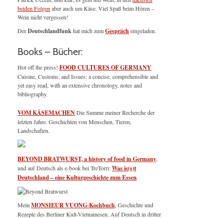
beiden Folgen
aber auch um Käse. Viel Spaß beim Hören –
Wein nicht vergessen!
Der
Deutschlandfunk
hat mich zum
Gespräch
eingeladen.
Books – Bücher:
Hot off the press!
FOOD CULTURES OF GERMANY
Cuisine, Customs, and Issues: a concise, comprehensible and
yet easy read, with an extensive chronology, notes and
bibliography.
VOM KÄSEMACHEN
Die Summe meiner Recherche der
letzten Jahre. Geschichten von Menschen, Tieren,
Landschaften.
BEYOND BRATWURST, a history of food in Germany
,
und auf Deutsch als e-book bei TreTorri:
Was is(s)t
Deutschland – eine Kulturgeschichte zum Essen
Mein
MONSIEUR VUONG-Kochbuch
, Geschichte und
Rezepte des Berliner Kult-Vietnamesen. Auf Deutsch in dritter