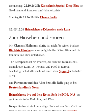
Donnerstag,
22.10.26 20h
Käseschule Special: Deep Blue
bei
Goldhahn und Sampson am Helmholtzplatz
Sonntag
08.11.26
11-18h
Cheese Berlin
02.-05.12.26
Heinzelcheese-Exkursion nach Lyon
Zum Hinsehen und -hören:
Mit
Clemens Hoffmann
durfte ich mich für seinen Podcast
Die letzte Flasche
sehr vergnüglich über Käse, Wein und die
Intuition im Leben unterhalten.
The Europeans
ist ein Podcast, der sich mit Journalismus,
Demokratie, LGBTQ+ Politics und Food in Europa
beschäftigt, ich durfte mich mit ihnen über
Spargel
unterhalten
(37'').
Um
Parmesan und das Alter bzw. die Reife
ging es bei
Deutschlandfunk Nova
.
Heinzelcheese live auf dem Roten Sofa bei NDR DAS!
Es
geht um deutsche Esskultur, und Käse...
Grape Dudes
ist ein kurzweiliger Podcast von Felix Carli und
Patrick Uccelli, und klar, es geht um Wein; in den
nächsten