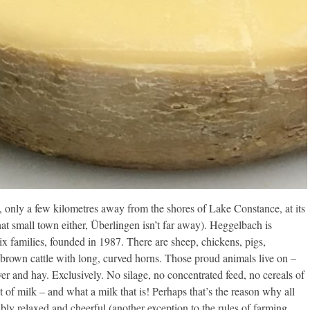
s, only a few kilometres away from the shores of Lake Constance, at its
t small town either, Überlingen isn’t far away). Heggelbach is
x families, founded in 1987. There are sheep, chickens, pigs,
brown cattle with long, curved horns. Those proud animals live on –
over and hay. Exclusively. No silage, no concentrated feed, no cereals of
of milk – and what a milk that is! Perhaps that’s the reason why all
ly relaxed and cheerful (another exception to the rules of farming