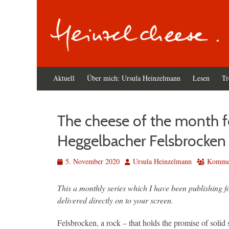
Primäres
Zum
Aktuell
Über mich: Ursula Heinzelmann
Lesen
Tr
Inhalt
Menü
springen
The cheese of the month 
Heggelbacher Felsbrocken
Veröffentlicht
Autor
5. November 2020
Ursula Heinzelmann
Kommen
am
This a monthly series which I have been publishing 
delivered directly on to your screen.
Felsbrocken, a rock – that holds the promise of solid st