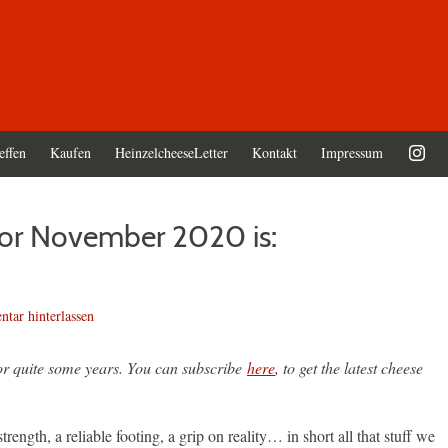
effen
Kaufen
HeinzelcheeseLetter
Kontakt
Impressum
for November 2020 is:
tar hinterlassen
for quite some years. You can subscribe
here
, to get the latest cheese
rength, a reliable footing, a grip on reality… in short all that stuff we