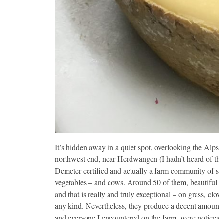
It’s hidden away in a quiet spot, overlooking the Alp
northwest end, near Herdwangen (I hadn’t heard of tha
Demeter-certified and actually a farm community of si
vegetables – and cows. Around 50 of them, beautiful 
and that is really and truly exceptional – on grass, cl
any kind. Nevertheless, they produce a decent amount 
and everyone I encountered on the farm, were noticeab