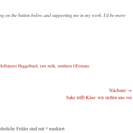
king on the button below and supporting me in my work. I’d be more
Hofkäserei Heggelbach
,
raw milk
,
southern GErmany
Nächster →
Nächster
Sake trifft Käse: wir stellen uns vor
Beitrag:
rderliche Felder sind mit
*
markiert