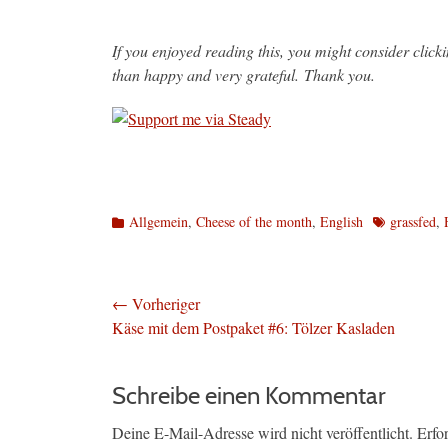
If you enjoyed reading this, you might consider clic
than happy and very grateful. Thank you.
Kategorien
Schlagworte
Allgemein
,
Cheese of the month
,
English
grassfed
,
Beitragsnavigation
← Vorheriger
Vorheriger
Käse mit dem Postpaket #6: Tölzer Kasladen
Beitrag:
Schreibe einen Kommentar
Deine E-Mail-Adresse wird nicht veröffentlicht.
Erfo