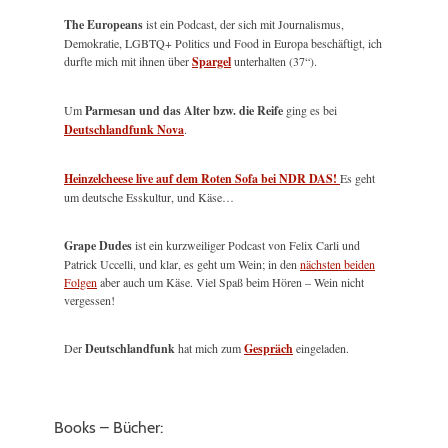
The Europeans
ist ein Podcast, der sich mit Journalismus,
Demokratie, LGBTQ+ Politics und Food in Europa beschäftigt, ich
durfte mich mit ihnen über
Spargel
unterhalten (37“).
Um
Parmesan und das Alter bzw. die Reife
ging es bei
Deutschlandfunk Nova
.
Heinzelcheese live auf dem Roten Sofa bei NDR DAS!
Es geht
um deutsche Esskultur, und Käse…
Grape Dudes
ist ein kurzweiliger Podcast von Felix Carli und
Patrick Uccelli, und klar, es geht um Wein; in den
nächsten beiden
Folgen
aber auch um Käse. Viel Spaß beim Hören – Wein nicht
vergessen!
Der
Deutschlandfunk
hat mich zum
Gespräch
eingeladen.
Books – Bücher: