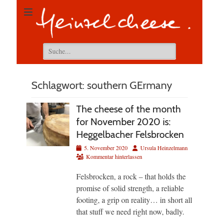
Suchen
nach:
Schlagwort:
southern GErmany
The cheese of the month
for November 2020 is:
Heggelbacher Felsbrocken
Veröffentlicht
Autor
5. November 2020
Ursula Heinzelmann
am
Kommentar hinterlassen
Felsbrocken, a rock – that holds the
promise of solid strength, a reliable
footing, a grip on reality… in short all
that stuff we need right now, badly.