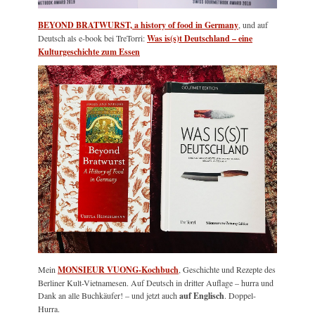
BEYOND BRATWURST, a history of food in Germany
, und auf
Deutsch als e-book bei TreTorri:
Was is(s)t Deutschland – eine
Kulturgeschichte zum Essen
Mein
MONSIEUR VUONG-Kochbuch
, Geschichte und Rezepte des
Berliner Kult-Vietnamesen. Auf Deutsch in dritter Auflage – hurra und
Dank an alle Buchkäufer! – und jetzt auch
auf Englisch
. Doppel-
Hurra.