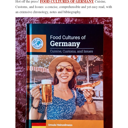
Hot off the press!
FOOD CULTURES OF GERMANY
Cuisine,
Customs, and Issues: a concise, comprehensible and yet easy read, with
an extensive chronology, notes and bibliography.