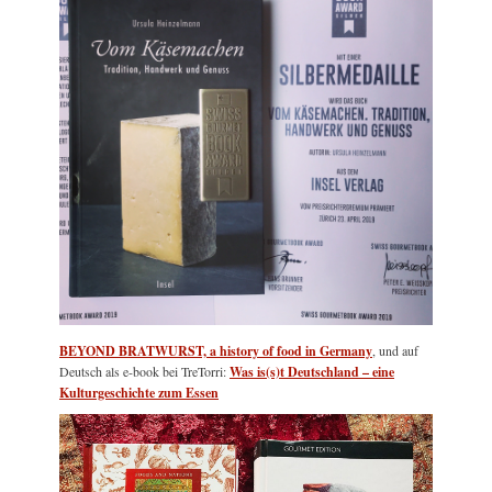
BEYOND BRATWURST, a history of food in Germany
, und auf
Deutsch als e-book bei TreTorri:
Was is(s)t Deutschland – eine
Kulturgeschichte zum Essen