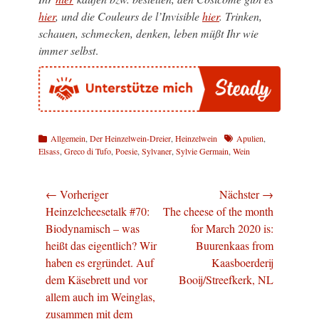
hier
, und die Couleurs de l’Invisible
hier
. Trinken,
schauen, schmecken, denken, leben müßt Ihr wie
immer selbst
.
Kategorien
Schlagworte
Allgemein
,
Der Heinzelwein-Dreier
,
Heinzelwein
Apulien
,
Elsass
,
Greco di Tufo
,
Poesie
,
Sylvaner
,
Sylvie Germain
,
Wein
Beitragsnavigation
← Vorheriger
Nächster →
Vorheriger
Nächster
Heinzelcheesetalk #70:
The cheese of the month
Beitrag:
Beitrag:
Biodynamisch – was
for March 2020 is:
heißt das eigentlich? Wir
Buurenkaas from
haben es ergründet. Auf
Kaasboerderij
dem Käsebrett und vor
Booij/Streefkerk, NL
allem auch im Weinglas,
zusammen mit dem