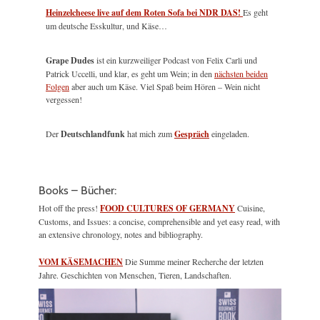
Heinzelcheese live auf dem Roten Sofa bei NDR DAS!
Es geht
um deutsche Esskultur, und Käse…
Grape Dudes
ist ein kurzweiliger Podcast von Felix Carli und
Patrick Uccelli, und klar, es geht um Wein; in den
nächsten beiden
Folgen
aber auch um Käse. Viel Spaß beim Hören – Wein nicht
vergessen!
Der
Deutschlandfunk
hat mich zum
Gespräch
eingeladen.
Books – Bücher:
Hot off the press!
FOOD CULTURES OF GERMANY
Cuisine,
Customs, and Issues: a concise, comprehensible and yet easy read, with
an extensive chronology, notes and bibliography.
VOM KÄSEMACHEN
Die Summe meiner Recherche der letzten
Jahre. Geschichten von Menschen, Tieren, Landschaften.