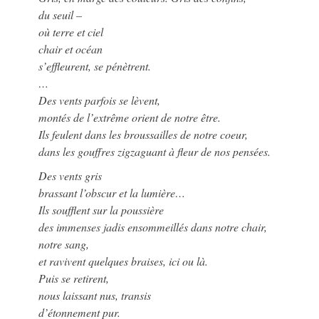
du seuil –
où terre et ciel
chair et océan
s’effleurent, se pénètrent.
…
Des vents parfois se lèvent,
montés de l’extrême orient de notre être.
Ils feulent dans les broussailles de notre coeur,
dans les gouffres zigzaguant à fleur de nos pensées.
Des vents gris
brassant l’obscur et la lumière…
Ils soufflent sur la poussière
des immenses jadis ensommeillés dans notre chair,
notre sang,
et ravivent quelques braises, ici ou là.
Puis se retirent,
nous laissant nus, transis
d’étonnement pur.