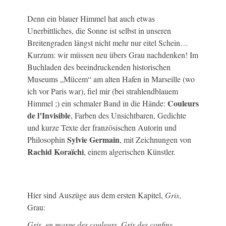
Denn ein blauer Himmel hat auch etwas
Unerbittliches, die Sonne ist selbst in unseren
Breitengraden längst nicht mehr nur eitel Schein…
Kurzum: wir müssen neu übers Grau nachdenken! Im
Buchladen des beeindruckenden historischen
Museums „Mücem“ am alten Hafen in Marseille (wo
ich vor Paris war), fiel mir (bei strahlendblauem
Couleurs
Himmel ;) ein schmaler Band in die Hände:
de l’Invisible
, Farben des Unsichtbaren, Gedichte
und kurze Texte der französischen Autorin und
Sylvie Germain
Philosophin
, mit Zeichnungen von
Rachid Koraïchi
, einem algerischen Künstler.
Hier sind Auszüge aus dem ersten Kapitel,
Gris
,
Grau:
Gris, en marge des couleurs. Gris des confins,