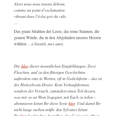
Alors nous nous tenons debout,
comme un point d’exclamation
vibrant dans l’éclat gris du vide.
…
Das graue Strahlen der Leere, das reine Staunen, die
grauen Winde, die in den Abgründen unseres Herzen
wühlen…
à bientôt, mes amis.
Die
Idee
dieser monatlichen Empfehlungen: Zwei
Flaschen, und zu den flüssigen Geschichten
außerdem eine in Worten, oft in Gedichtform – das ist
der Heinzelwein-Dreier. Kein Verkaufsformat,
sondern der Versuch, zumindest einen Teil dessen,
was mir so an Wein begegnet, mit Euch zu teilen –
abonnieren könnt Ihr diese Serie
hier
. Und damit Ihr
nicht lange suchen müßt: den Sylvaner könnt
Ihr
hier
kaufen bzw. bestellen, den Cosìcomè gibt es