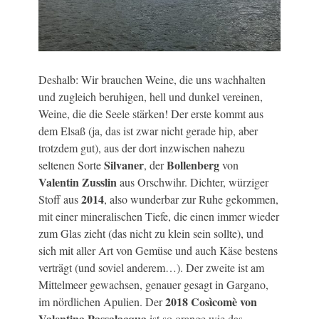
Deshalb: Wir brauchen Weine, die uns wachhalten
und zugleich beruhigen, hell und dunkel vereinen,
Weine, die die Seele stärken! Der erste kommt aus
dem Elsaß (ja, das ist zwar nicht gerade hip, aber
trotzdem gut), aus der dort inzwischen nahezu
Silvaner
Bollenberg
seltenen Sorte
, der
von
Valentin Zusslin
aus Orschwihr. Dichter, würziger
2014
Stoff aus
, also wunderbar zur Ruhe gekommen,
mit einer mineralischen Tiefe, die einen immer wieder
zum Glas zieht (das nicht zu klein sein sollte), und
sich mit aller Art von Gemüse und auch Käse bestens
verträgt (und soviel anderem…). Der zweite ist am
Mittelmeer gewachsen, genauer gesagt in Gargano,
2018 Cosìcomè von
im nördlichen Apulien. Der
Valentina Passalacqua
ist so orange wie das