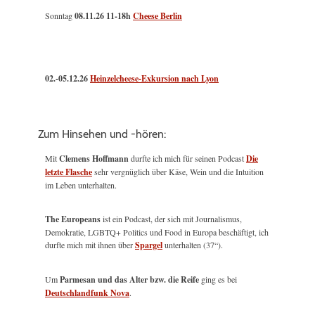
Sonntag
08.11.26
11-18h
Cheese Berlin
02.-05.12.26
Heinzelcheese-Exkursion nach Lyon
Zum Hinsehen und -hören:
Mit
Clemens Hoffmann
durfte ich mich für seinen Podcast
Die
letzte Flasche
sehr vergnüglich über Käse, Wein und die Intuition
im Leben unterhalten.
The Europeans
ist ein Podcast, der sich mit Journalismus,
Demokratie, LGBTQ+ Politics und Food in Europa beschäftigt, ich
durfte mich mit ihnen über
Spargel
unterhalten (37“).
Um
Parmesan und das Alter bzw. die Reife
ging es bei
Deutschlandfunk Nova
.