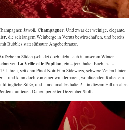
Champagner
r Champagner. Jawoll,
. Und zwar der weinige, elegante,
ier
, die seit langem Weinberge in Vertus bewirtschaften, und bereits
 mit Bubbles statt süßsaure Angeberbrause.
Ardèche im Süden (schadet doch nicht, sich in unserem Winter
elon
La Vrille et le Papillon
von
, ein – jetzt haltet Euch fest –
n 15 Jahren, seit dem Pinot Noir-Film Sideways, schwere Zeiten hinter
eiler… und kann doch von einer wunderbaren, wohltuenden Ruhe sein.
dringliche Süße, und – nochmal festhalten! – in diesem Fall un-alles:
ßerdem: un-teuer. Daher: perfekter Dezember-Stoff.