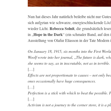
Nun hat dieses Jahr natürlich beileibe nicht nur Gut
sich aufgetan wie schwarze, energieschluckende Lö
Rebecca Solnit
wieder Licht.
, die grundsätzlich lese
Hope in the Dark
in „
“ (ein schmaler Band, auf den 
Ausstellung von Olafur Eliasson in der Tate Modern 
On January 18, 1915, six months into the First World
Woolf wrote into her journal, „The future is dark, whi
she seems to say, as in inscrutable, not as in terrible.
[…]
Effects are not proportionate to causes – not only be
ones occasionally have huge consequences.
[…]
Perfection is a stick with which to beat the possible. 
[…]
Activism is not a journey to the corner store, it is a