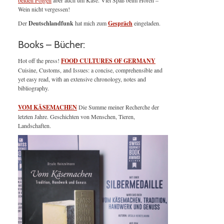
beiden Folgen
aber auch um Käse. Viel Spaß beim Hören –
Wein nicht vergessen!
Der
Deutschlandfunk
hat mich zum
Gespräch
eingeladen.
Books – Bücher:
Hot off the press!
FOOD CULTURES OF GERMANY
Cuisine, Customs, and Issues: a concise, comprehensible and
yet easy read, with an extensive chronology, notes and
bibliography.
VOM KÄSEMACHEN
Die Summe meiner Recherche der
letzten Jahre. Geschichten von Menschen, Tieren,
Landschaften.