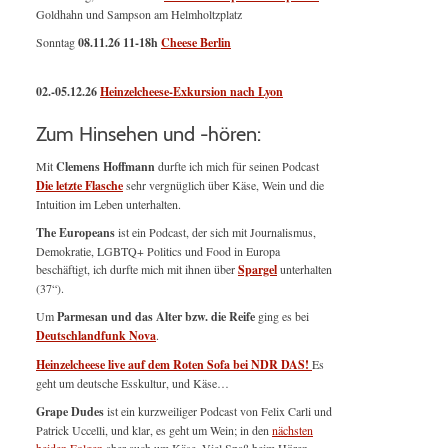
Goldhahn und Sampson am Helmholtzplatz
Sonntag
08.11.26
11-18h
Cheese Berlin
02.-05.12.26
Heinzelcheese-Exkursion nach Lyon
Zum Hinsehen und -hören:
Mit
Clemens Hoffmann
durfte ich mich für seinen Podcast
Die letzte Flasche
sehr vergnüglich über Käse, Wein und die
Intuition im Leben unterhalten.
The Europeans
ist ein Podcast, der sich mit Journalismus,
Demokratie, LGBTQ+ Politics und Food in Europa
beschäftigt, ich durfte mich mit ihnen über
Spargel
unterhalten
(37“).
Um
Parmesan und das Alter bzw. die Reife
ging es bei
Deutschlandfunk Nova
.
Heinzelcheese live auf dem Roten Sofa bei NDR DAS!
Es
geht um deutsche Esskultur, und Käse…
Grape Dudes
ist ein kurzweiliger Podcast von Felix Carli und
Patrick Uccelli, und klar, es geht um Wein; in den
nächsten