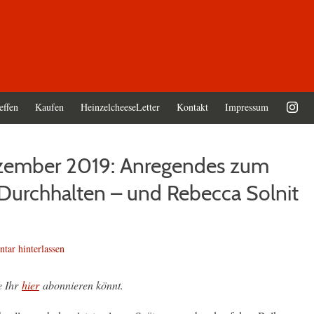
effen
Kaufen
HeinzelcheeseLetter
Kontakt
Impressum
ezember 2019: Anregendes zum
Durchhalten – und Rebecca Solnit
ar hinterlassen
e Ihr
hier
abonnieren könnt.