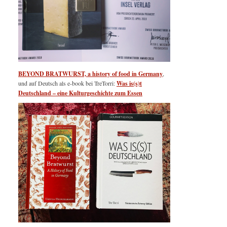
BEYOND BRATWURST, a history of food in Germany
,
und auf Deutsch als e-book bei TreTorri:
Was is(s)t
Deutschland – eine Kulturgeschichte zum Essen