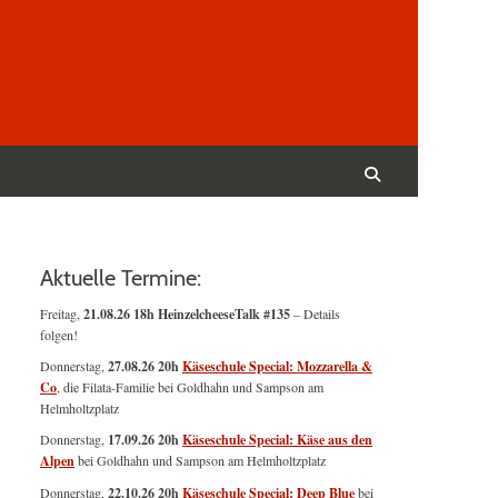
Suchen
nach:
Suchen
Aktuelle Termine:
Freitag,
21.08.26 18h HeinzelcheeseTalk #135
– Details
folgen!
Donnerstag,
27.08.26 20h
Käseschule Special: Mozzarella &
Co
, die Filata-Familie bei Goldhahn und Sampson am
Helmholtzplatz
Donnerstag,
17.09.26 20h
Käseschule Special: Käse aus den
Alpen
bei Goldhahn und Sampson am Helmholtzplatz
Donnerstag,
22.10.26 20h
Käseschule Special: Deep Blue
bei