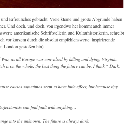
es und Erfreuliches gebracht. Viele kleine und große Abgründe haben
cher. Und doch, und doch, von irgendwo her kommt auch immer
nswerte amerikanische Schriftstellerin und Kulturhistorikerin, schreibt
ich vor kurzem durch die absolut empfehlenswerte, inspirierende
in London gestoßen bin):
 War, as all Europe was convulsed by killing and dying, Virginia
ch is on the whole, the best thing the future can be, I think.“ Dark,
cause causes sometimes seem to have little effect, but because tiny
Perfectionists can find fault with anything…
 plunge into the unknown. The future is always dark.