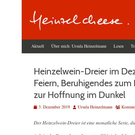
Primäres
Zum
Aktuell
Über mich: Ursula Heinzelmann
Lesen
Tr
Inhalt
Menü
springen
Heinzelwein-Dreier im D
Feiern, Beruhigendes zum 
zur Hoffnung im Dunkel
Veröffentlicht
Autor
3. Dezember 2019
Ursula Heinzelmann
Komment
am
Der Heinzelwein-Dreier ist eine monatliche Serie, di