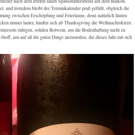
hneller nach dem letzten lauen Spätsommerabend auf dem Balkon.
l, und trotzdem bleibt der Terminkalender prall gefüllt, obgleich die
mmung zwischen Erschöpfung und Feierlaune, denn natürlich läuten
cken immer lauter, häufen sich ab Thanksgiving die Weihnachtsfeiern
einerseits ruhigen, soliden Rotwein, um die Bodenhaftung nicht zu
-Stoff, um auf all die guten Dinge anzustoßen, die dieses Jahr mit sich