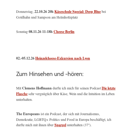
Donnerstag,
22.10.26 20h
Käseschule Special: Deep Blue
bei
Goldhahn und Sampson am Helmholtzplatz
Sonntag
08.11.26
11-18h
Cheese Berlin
02.-05.12.26
Heinzelcheese-Exkursion nach Lyon
Zum Hinsehen und -hören:
Mit
Clemens Hoffmann
durfte ich mich für seinen Podcast
Die letzte
Flasche
sehr vergnüglich über Käse, Wein und die Intuition im Leben
unterhalten.
The Europeans
ist ein Podcast, der sich mit Journalismus,
Demokratie, LGBTQ+ Politics und Food in Europa beschäftigt, ich
durfte mich mit ihnen über
Spargel
unterhalten (37'').