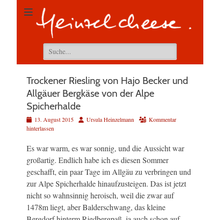
Suchen
nach:
Trockener Riesling von Hajo Becker und
Allgäuer Bergkäse von der Alpe
Spicherhalde
Veröffentlicht
Autor
13. August 2015
Ursula Heinzelmann
Kommentar
am
hinterlassen
Es war warm, es war sonnig, und die Aussicht war
großartig. Endlich habe ich es diesen Sommer
geschafft, ein paar Tage im Allgäu zu verbringen und
zur Alpe Spicherhalde hinaufzusteigen. Das ist jetzt
nicht so wahnsinnig heroisch, weil die zwar auf
1478m liegt, aber Balderschwang, das kleine
Bergdorf hinterm Riedbergpaß, ja auch schon auf