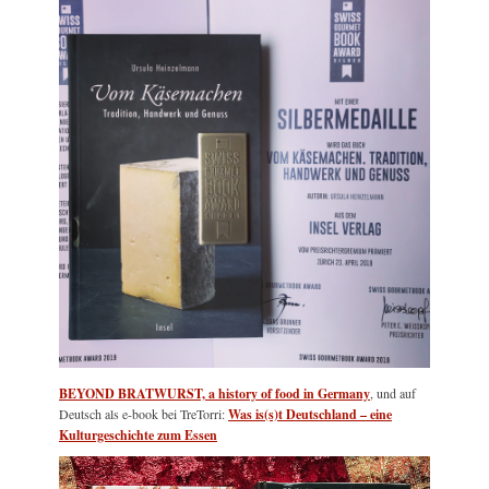
BEYOND BRATWURST, a history of food in Germany
, und auf
Deutsch als e-book bei TreTorri:
Was is(s)t Deutschland – eine
Kulturgeschichte zum Essen