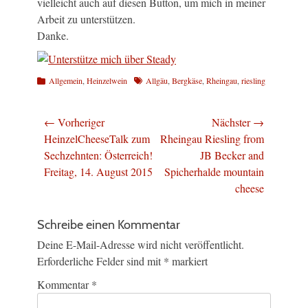
vielleicht auch auf diesen Button, um mich in meiner
Arbeit zu unterstützen.
Danke.
Kategorien
Schlagworte
Allgemein
,
Heinzelwein
Allgäu
,
Bergkäse
,
Rheingau
,
riesling
Beitragsnavigation
← Vorheriger
Nächster →
Vorheriger
Nächster
HeinzelCheeseTalk zum
Rheingau Riesling from
Beitrag:
Beitrag:
Sechzehnten: Österreich!
JB Becker and
Freitag, 14. August 2015
Spicherhalde mountain
cheese
Schreibe einen Kommentar
Deine E-Mail-Adresse wird nicht veröffentlicht.
Erforderliche Felder sind mit
*
markiert
Kommentar
*