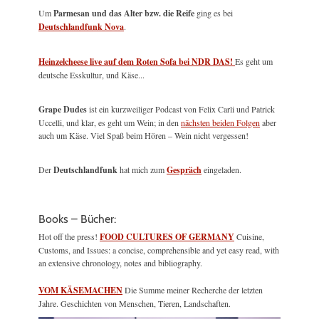
Um
Parmesan und das Alter bzw. die Reife
ging es bei
Deutschlandfunk Nova
.
Heinzelcheese live auf dem Roten Sofa bei NDR DAS!
Es geht um
deutsche Esskultur, und Käse...
Grape Dudes
ist ein kurzweiliger Podcast von Felix Carli und Patrick
Uccelli, und klar, es geht um Wein; in den
nächsten beiden Folgen
aber
auch um Käse. Viel Spaß beim Hören – Wein nicht vergessen!
Der
Deutschlandfunk
hat mich zum
Gespräch
eingeladen.
Books – Bücher:
Hot off the press!
FOOD CULTURES OF GERMANY
Cuisine,
Customs, and Issues: a concise, comprehensible and yet easy read, with
an extensive chronology, notes and bibliography.
VOM KÄSEMACHEN
Die Summe meiner Recherche der letzten
Jahre. Geschichten von Menschen, Tieren, Landschaften.