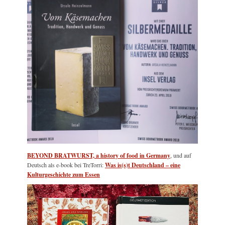
BEYOND BRATWURST, a history of food in Germany
, und auf
Deutsch als e-book bei TreTorri:
Was is(s)t Deutschland – eine
Kulturgeschichte zum Essen