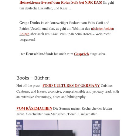
Heinzelcheese live auf dem Roten Sofa bei NDR DAS!
Es geht
um deutsche Esskultur, und Käse…
Grape Dudes
ist ein kurzweiliger Podcast von Felix Carli und
Patrick Uccelli, und klar, es geht um Wein; in den
nächsten beiden
Folgen
aber auch um Käse. Viel Spaß beim Hören – Wein nicht
vergessen!
Der
Deutschlandfunk
hat mich zum
Gespräch
eingeladen.
Books – Bücher:
Hot off the press!
FOOD CULTURES OF GERMANY
Cuisine,
Customs, and Issues: a concise, comprehensible and yet easy read, with
an extensive chronology, notes and bibliography.
VOM KÄSEMACHEN
Die Summe meiner Recherche der letzten
Jahre. Geschichten von Menschen, Tieren, Landschaften.