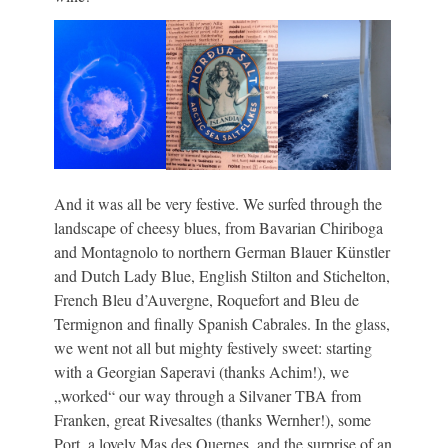
And it was all be very festive. We surfed through the
landscape of cheesy blues, from Bavarian Chiriboga
and Montagnolo to northern German Blauer Künstler
and Dutch Lady Blue, English Stilton and Stichelton,
French Bleu d’Auvergne, Roquefort and Bleu de
Termignon and finally Spanish Cabrales. In the glass,
we went not all but mighty festively sweet: starting
with a Georgian Saperavi (thanks Achim!), we
„worked“ our way through a Silvaner TBA from
Franken, great Rivesaltes (thanks Wernher!), some
Port, a lovely Mas des Quernes, and the surprise of an