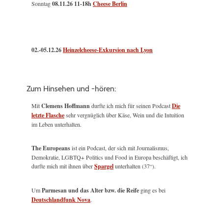
Sonntag
08.11.26
11-18h
Cheese Berlin
02.-05.12.26
Heinzelcheese-Exkursion nach Lyon
Zum Hinsehen und -hören:
Mit
Clemens Hoffmann
durfte ich mich für seinen Podcast
Die
letzte Flasche
sehr vergnüglich über Käse, Wein und die Intuition
im Leben unterhalten.
The Europeans
ist ein Podcast, der sich mit Journalismus,
Demokratie, LGBTQ+ Politics und Food in Europa beschäftigt, ich
durfte mich mit ihnen über
Spargel
unterhalten (37“).
Um
Parmesan und das Alter bzw. die Reife
ging es bei
Deutschlandfunk Nova
.