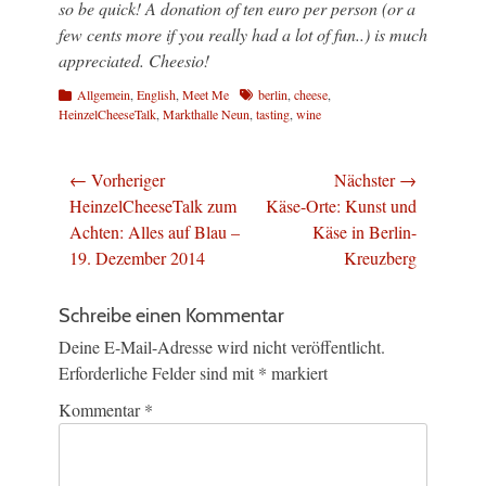
so be quick! A donation of ten euro per person (or a
few cents more if you really had a lot of fun..) is much
appreciated. Cheesio!
Kategorien
Schlagworte
Allgemein
,
English
,
Meet Me
berlin
,
cheese
,
HeinzelCheeseTalk
,
Markthalle Neun
,
tasting
,
wine
Beitragsnavigation
← Vorheriger
Nächster →
Vorheriger
Nächster
HeinzelCheeseTalk zum
Käse-Orte: Kunst und
Beitrag:
Beitrag:
Achten: Alles auf Blau –
Käse in Berlin-
19. Dezember 2014
Kreuzberg
Schreibe einen Kommentar
Deine E-Mail-Adresse wird nicht veröffentlicht.
Erforderliche Felder sind mit
*
markiert
Kommentar
*