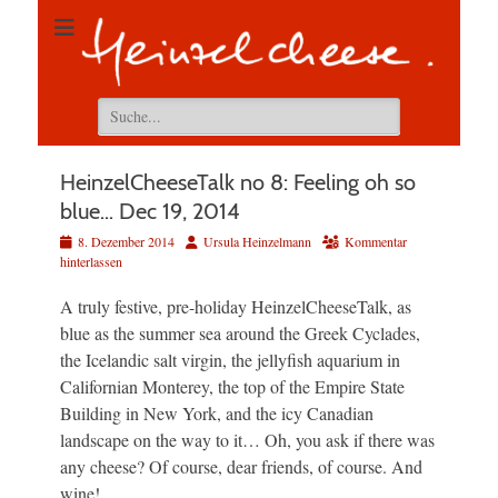
Suchen
nach:
HeinzelCheeseTalk no 8: Feeling oh so
blue… Dec 19, 2014
Veröffentlicht
Autor
8. Dezember 2014
Ursula Heinzelmann
Kommentar
am
hinterlassen
A truly festive, pre-holiday HeinzelCheeseTalk, as
blue as the summer sea around the Greek Cyclades,
the Icelandic salt virgin, the jellyfish aquarium in
Californian Monterey, the top of the Empire State
Building in New York, and the icy Canadian
landscape on the way to it… Oh, you ask if there was
any cheese? Of course, dear friends, of course. And
wine!