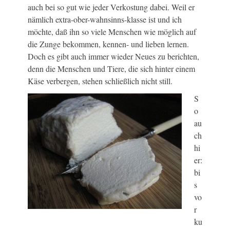
auch bei so gut wie jeder Verkostung dabei. Weil er
nämlich extra-ober-wahnsinns-klasse ist und ich
möchte, daß ihn so viele Menschen wie möglich auf
die Zunge bekommen, kennen- und lieben lernen.
Doch es gibt auch immer wieder Neues zu berichten,
denn die Menschen und Tiere, die sich hinter einem
Käse verbergen, stehen schließlich nicht still.
S
o
au
ch
hi
er:
bi
s
vo
r
ku