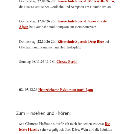
Donnerstag,
27.08.26 20h
Käseschule Special: Mozzarella & Co
,
die Filata-Familie bei Goldhahn und Sampson am Helmholtzplatz
Donnerstag,
17.09.26 20h
Käseschule Special: Käse aus den
Alpen
bei Goldhahn und Sampson am Helmholtzplatz
Donnerstag,
22.10.26 20h
Käseschule Special: Deep Blue
bei
Goldhahn und Sampson am Helmholtzplatz
Sonntag
08.11.26
11-18h
Cheese Berlin
02.-05.12.26
Heinzelcheese-Exkursion nach Lyon
Zum Hinsehen und -hören:
Mit
Clemens Hoffmann
durfte ich mich für seinen Podcast
Die
letzte Flasche
sehr vergnüglich über Käse, Wein und die Intuition