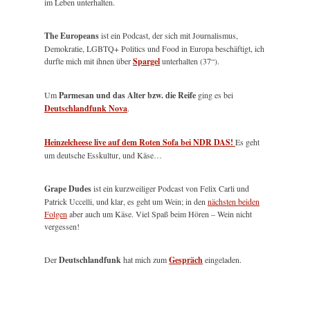
im Leben unterhalten.
The Europeans
ist ein Podcast, der sich mit Journalismus,
Demokratie, LGBTQ+ Politics und Food in Europa beschäftigt, ich
durfte mich mit ihnen über
Spargel
unterhalten (37“).
Um
Parmesan und das Alter bzw. die Reife
ging es bei
Deutschlandfunk Nova
.
Heinzelcheese live auf dem Roten Sofa bei NDR DAS!
Es geht
um deutsche Esskultur, und Käse…
Grape Dudes
ist ein kurzweiliger Podcast von Felix Carli und
Patrick Uccelli, und klar, es geht um Wein; in den
nächsten beiden
Folgen
aber auch um Käse. Viel Spaß beim Hören – Wein nicht
vergessen!
Der
Deutschlandfunk
hat mich zum
Gespräch
eingeladen.