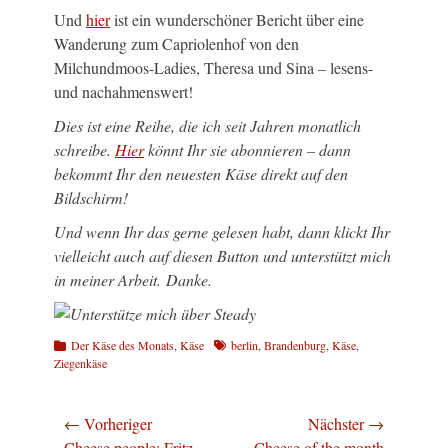
Und
hier
ist ein wunderschöner Bericht über eine
Wanderung zum Capriolenhof von den
Milchundmoos-Ladies, Theresa und Sina – lesens-
und nachahmenswert!
Dies ist eine Reihe, die ich seit Jahren monatlich
schreibe.
Hier
könnt Ihr sie abonnieren – dann
bekommt Ihr den neuesten Käse direkt auf den
Bildschirm!
Und wenn Ihr das gerne gelesen habt, dann klickt Ihr
vielleicht auch auf diesen Button und unterstützt mich
in meiner Arbeit. Danke.
Kategorien
Schlagworte
Der Käse des Monats
,
Käse
berlin
,
Brandenburg
,
Käse
,
Ziegenkäse
Beitragsnavigation
← Vorheriger
Nächster →
Vorheriger
Nächster
Cheese people: Fritz
Cheese of the month