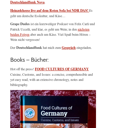
Deutschlandfunk Nova
.
Heinzelcheese live auf dem Roten Sofa bei NDR DAS!
Es
geht um deutsche Esskultur, und Käse…
Grape Dudes
ist ein kurzweiliger Podcast von Felix Carli und
Patrick Uccelli, und klar, es geht um Wein; in den
nächsten
beiden Folgen
aber auch um Käse. Viel Spaß beim Hören –
Wein nicht vergessen!
Der
Deutschlandfunk
hat mich zum
Gespräch
eingeladen.
Books – Bücher:
Hot off the press!
FOOD CULTURES OF GERMANY
Cuisine, Customs, and Issues: a concise, comprehensible and
yet easy read, with an extensive chronology, notes and
bibliography.