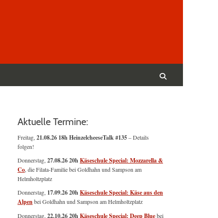
Suchen
nach:
Suchen
Aktuelle Termine:
Freitag,
21.08.26 18h HeinzelcheeseTalk #135
– Details
folgen!
Donnerstag,
27.08.26 20h
Käseschule Special: Mozzarella &
Co
, die Filata-Familie bei Goldhahn und Sampson am
Helmholtzplatz
Donnerstag,
17.09.26 20h
Käseschule Special: Käse aus den
Alpen
bei Goldhahn und Sampson am Helmholtzplatz
Donnerstag,
22.10.26 20h
Käseschule Special: Deep Blue
bei