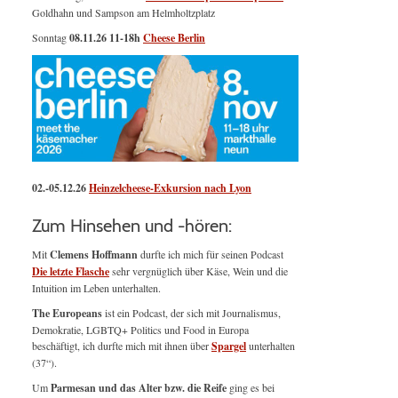
Goldhahn und Sampson am Helmholtzplatz
Sonntag
08.11.26
11-18h
Cheese Berlin
02.-05.12.26
Heinzelcheese-Exkursion nach Lyon
Zum Hinsehen und -hören:
Mit
Clemens Hoffmann
durfte ich mich für seinen Podcast
Die letzte Flasche
sehr vergnüglich über Käse, Wein und die
Intuition im Leben unterhalten.
The Europeans
ist ein Podcast, der sich mit Journalismus,
Demokratie, LGBTQ+ Politics und Food in Europa
beschäftigt, ich durfte mich mit ihnen über
Spargel
unterhalten
(37“).
Um
Parmesan und das Alter bzw. die Reife
ging es bei