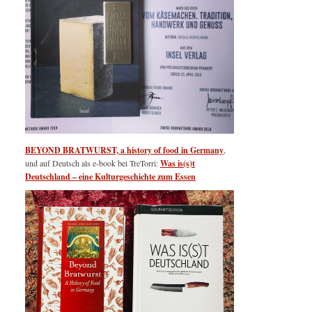
BEYOND BRATWURST, a history of food in Germany
,
und auf Deutsch als e-book bei TreTorri:
Was is(s)t
Deutschland – eine Kulturgeschichte zum Essen