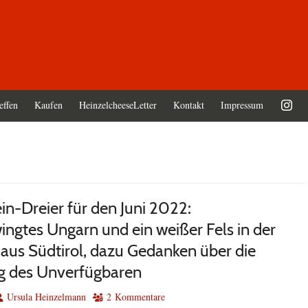
effen
Kaufen
HeinzelcheeseLetter
Kontakt
Impressum
in-Dreier für den Juni 2022:
ingtes Ungarn und ein weißer Fels in der
aus Südtirol, dazu Gedanken über die
g des Unverfügbaren
utor
Ursula Heinzelmann
2 Kommentare