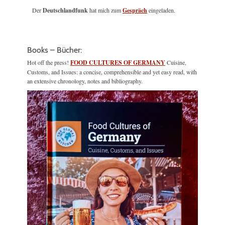
Der
Deutschlandfunk
hat mich zum
Gespräch
eingeladen.
Books – Bücher:
Hot off the press!
FOOD CULTURES OF GERMANY
Cuisine,
Customs, and Issues: a concise, comprehensible and yet easy read, with
an extensive chronology, notes and bibliography.