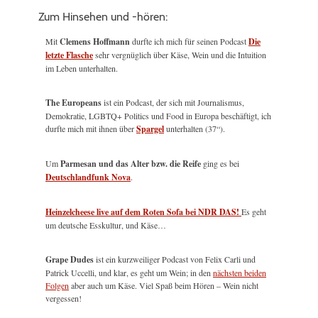
Zum Hinsehen und -hören:
Mit
Clemens Hoffmann
durfte ich mich für seinen Podcast
Die
letzte Flasche
sehr vergnüglich über Käse, Wein und die Intuition
im Leben unterhalten.
The Europeans
ist ein Podcast, der sich mit Journalismus,
Demokratie, LGBTQ+ Politics und Food in Europa beschäftigt, ich
durfte mich mit ihnen über
Spargel
unterhalten (37“).
Um
Parmesan und das Alter bzw. die Reife
ging es bei
Deutschlandfunk Nova
.
Heinzelcheese live auf dem Roten Sofa bei NDR DAS!
Es geht
um deutsche Esskultur, und Käse…
Grape Dudes
ist ein kurzweiliger Podcast von Felix Carli und
Patrick Uccelli, und klar, es geht um Wein; in den
nächsten beiden
Folgen
aber auch um Käse. Viel Spaß beim Hören – Wein nicht
vergessen!