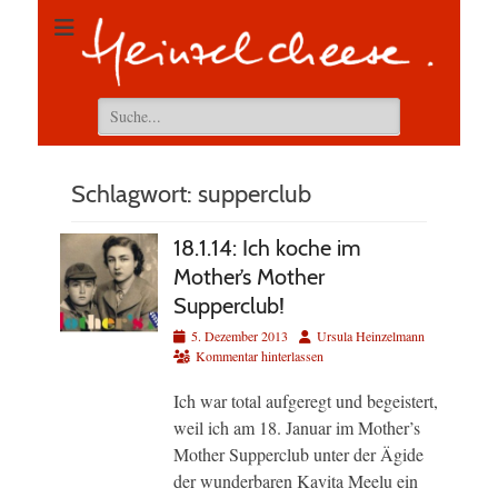
Suchen
nach:
Schlagwort:
supperclub
18.1.14: Ich koche im
Mother’s Mother
Supperclub!
Veröffentlicht
Autor
5. Dezember 2013
Ursula Heinzelmann
am
Kommentar hinterlassen
Ich war total aufgeregt und begeistert,
weil ich am 18. Januar im Mother’s
Mother Supperclub unter der Ägide
der wunderbaren Kavita Meelu ein