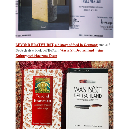
BEYOND BRATWURST, a history of food in Germany
, und auf
Deutsch als e-book bei TreTorri:
Was is(s)t Deutschland – eine
Kulturgeschichte zum Essen