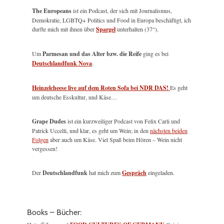
The Europeans
ist ein Podcast, der sich mit Journalismus,
Demokratie, LGBTQ+ Politics und Food in Europa beschäftigt, ich
durfte mich mit ihnen über
Spargel
unterhalten (37“).
Um
Parmesan und das Alter bzw. die Reife
ging es bei
Deutschlandfunk Nova
.
Heinzelcheese live auf dem Roten Sofa bei NDR DAS!
Es geht
um deutsche Esskultur, und Käse…
Grape Dudes
ist ein kurzweiliger Podcast von Felix Carli und
Patrick Uccelli, und klar, es geht um Wein; in den
nächsten beiden
Folgen
aber auch um Käse. Viel Spaß beim Hören – Wein nicht
vergessen!
Der
Deutschlandfunk
hat mich zum
Gespräch
eingeladen.
Books – Bücher: