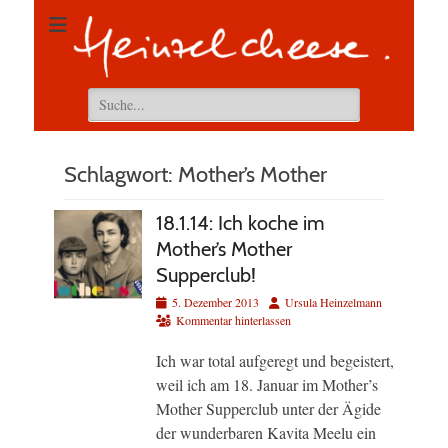
Suchen
nach:
Schlagwort:
Mother’s Mother
18.1.14: Ich koche im
Mother’s Mother
Supperclub!
Veröffentlicht
Autor
5. Dezember 2013
Ursula Heinzelmann
am
Kommentar hinterlassen
Ich war total aufgeregt und begeistert,
weil ich am 18. Januar im Mother’s
Mother Supperclub unter der Ägide
der wunderbaren Kavita Meelu ein