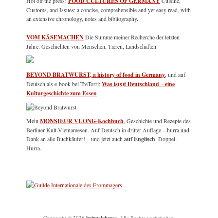
Hot off the press!
FOOD CULTURES OF GERMANY
Cuisine,
Customs, and Issues: a concise, comprehensible and yet easy read, with
an extensive chronology, notes and bibliography.
VOM KÄSEMACHEN
Die Summe meiner Recherche der letzten
Jahre. Geschichten von Menschen, Tieren, Landschaften.
BEYOND BRATWURST, a history of food in Germany
, und auf
Deutsch als e-book bei TreTorri:
Was is(s)t Deutschland – eine
Kulturgeschichte zum Essen
Mein
MONSIEUR VUONG-Kochbuch
, Geschichte und Rezepte des
Berliner Kult-Vietnamesen. Auf Deutsch in dritter Auflage – hurra und
Dank an alle Buchkäufer! – und jetzt auch
auf Englisch
. Doppel-
Hurra.
Copyright © 2026
. Alle Rechte vorbehalten.