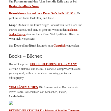
Um
Parmesan und das Alter bzw. die Reife
ging es bei
Deutschlandfunk Nova
.
Heinzelcheese live auf dem Roten Sofa bei NDR DAS!
Es
geht um deutsche Esskultur, und Käse...
Grape Dudes
ist ein kurzweiliger Podcast von Felix Carli und
Patrick Uccelli, und klar, es geht um Wein; in den
nächsten
beiden Folgen
aber auch um Käse. Viel Spaß beim Hören –
Wein nicht vergessen!
Der
Deutschlandfunk
hat mich zum
Gespräch
eingeladen.
Books – Bücher:
Hot off the press!
FOOD CULTURES OF GERMANY
Cuisine, Customs, and Issues: a concise, comprehensible and
yet easy read, with an extensive chronology, notes and
bibliography.
VOM KÄSEMACHEN
Die Summe meiner Recherche der
letzten Jahre. Geschichten von Menschen, Tieren,
Landschaften.
BEYOND BRATWURST, a history of food in Germany
,