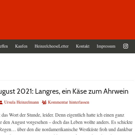
effen
Kaufen
HeinzelcheeseLetter
Kontakt
Impressum
ugust 2021: Langres, ein Käse zum Ahrwein
Autor
Ursula Heinzelmann
Kommentar hinterlassen
t das Wort der Stunde, leider. Denn eigentlich hatte ich einen ganz
r den August vorgesehen – doch das Leben wollte anders. Es schickte
Regen… über den die nordamerikanische Westküste froh und dankbar