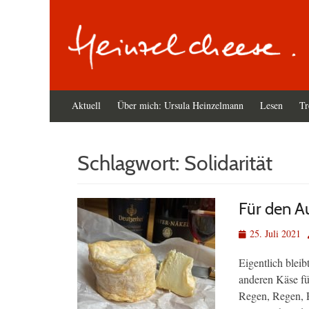
Primäres
Zum
Aktuell
Über mich: Ursula Heinzelmann
Lesen
Tr
Inhalt
Menü
springen
Schlagwort:
Solidarität
Für den A
Veröffentlicht
25. Juli 2021
am
Eigentlich bleib
anderen Käse fü
Regen, Regen, 