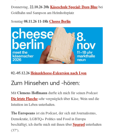
Donnerstag,
22.10.26 20h
Käseschule Special: Deep Blue
bei
Goldhahn und Sampson am Helmholtzplatz
Sonntag
08.11.26
11-18h
Cheese Berlin
02.-05.12.26
Heinzelcheese-Exkursion nach Lyon
Zum Hinsehen und -hören:
Mit
Clemens Hoffmann
durfte ich mich für seinen Podcast
Die letzte Flasche
sehr vergnüglich über Käse, Wein und die
Intuition im Leben unterhalten.
The Europeans
ist ein Podcast, der sich mit Journalismus,
Demokratie, LGBTQ+ Politics und Food in Europa
beschäftigt, ich durfte mich mit ihnen über
Spargel
unterhalten
(37'').