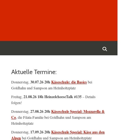
Suchen
nach:
Suchen
Aktuelle Termine:
Donnerstag,
30.07.26 20h
Käseschule: die Basics
bei
Goldhahn und Sampson am Helmholtzplatz
Freitag,
21.08.26 18h HeinzelcheeseTalk #135
– Details
folgen!
Donnerstag,
27.08.26 20h
Käseschule Special: Mozzarella &
Co
, die Filata-Familie bei Goldhahn und Sampson am
Helmholtzplatz
Donnerstag,
17.09.26 20h
Käseschule Special: Käse aus den
Alpen
bei Goldhahn und Sampson am Helmholtzplatz