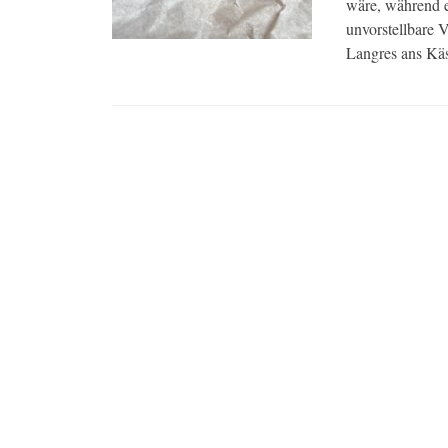
wäre, während e
unvorstellbare 
Langres ans Kä