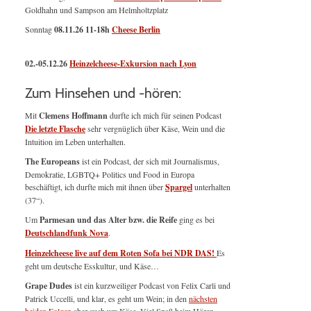
Goldhahn und Sampson am Helmholtzplatz
Sonntag
08.11.26
11-18h
Cheese Berlin
02.-05.12.26
Heinzelcheese-Exkursion nach Lyon
Zum Hinsehen und -hören:
Mit
Clemens Hoffmann
durfte ich mich für seinen Podcast
Die letzte Flasche
sehr vergnüglich über Käse, Wein und die
Intuition im Leben unterhalten.
The Europeans
ist ein Podcast, der sich mit Journalismus,
Demokratie, LGBTQ+ Politics und Food in Europa
beschäftigt, ich durfte mich mit ihnen über
Spargel
unterhalten
(37“).
Um
Parmesan und das Alter bzw. die Reife
ging es bei
Deutschlandfunk Nova
.
Heinzelcheese live auf dem Roten Sofa bei NDR DAS!
Es
geht um deutsche Esskultur, und Käse…
Grape Dudes
ist ein kurzweiliger Podcast von Felix Carli und
Patrick Uccelli, und klar, es geht um Wein; in den
nächsten