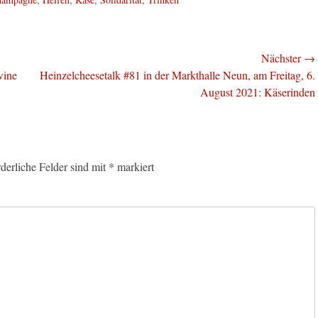
Nächster →
Nächster
wine
Heinzelcheesetalk #81 in der Markthalle Neun, am Freitag, 6.
Beitrag:
August 2021: Käserinden
rderliche Felder sind mit
*
markiert