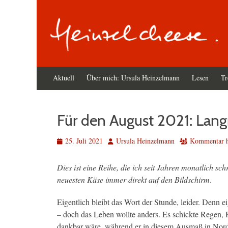
Primäres
Zum
Aktuell
Über mich: Ursula Heinzelmann
Lesen
Tr
Inhalt
Menü
springen
Für den August 2021: Lang
Veröffentlicht
Autor
25. Juli 2021
Ursula Heinzelmann
Kommentar hi
am
Dies ist eine Reihe, die ich seit Jahren monatlich sch
neuesten Käse immer direkt auf den Bildschirm
.
Eigentlich bleibt das Wort der Stunde, leider. Denn 
– doch das Leben wollte anders. Es schickte Regen
dankbar wäre, während er in diesem Ausmaß in Nord