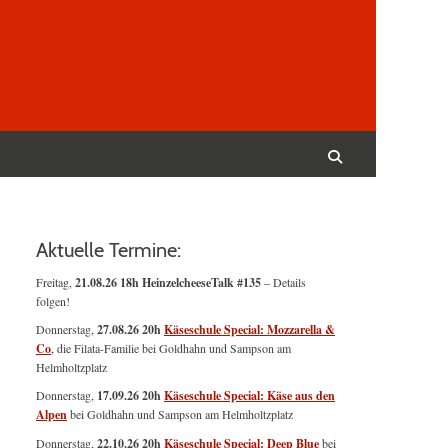
Suchen
nach:
Suchen
Aktuelle Termine:
Freitag,
21.08.26 18h HeinzelcheeseTalk #135
– Details
folgen!
Donnerstag,
27.08.26 20h
Käseschule Special: Mozzarella &
Co
, die Filata-Familie bei Goldhahn und Sampson am
Helmholtzplatz
Donnerstag,
17.09.26 20h
Käseschule Special: Käse aus den
Alpen
bei Goldhahn und Sampson am Helmholtzplatz
Donnerstag,
22.10.26 20h
Käseschule Special: Deep Blue
bei