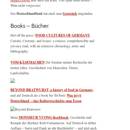
beiden Folgen
aber auch um Käse. Viel Spaß beim Hören –
Wein nicht vergessen!
Der
Deutschlandfunk
hat mich zum
Gespräch
eingeladen.
Books – Bücher:
Hot off the press!
FOOD CULTURES OF GERMANY
Cuisine, Customs, and Issues: a concise, comprehensible and
yet easy read, with an extensive chronology, notes and
bibliography.
VOM KÄSEMACHEN
Die Summe meiner Recherche der
letzten Jahre. Geschichten von Menschen, Tieren,
Landschaften.
BEYOND BRATWURST, a history of food in Germany
,
und auf Deutsch als e-book bei TreTorri:
Was is(s)t
Deutschland – eine Kulturgeschichte zum Essen
Mein
MONSIEUR VUONG-Kochbuch
, Geschichte und
Rezepte des Berliner Kult-Vietnamesen. Auf Deutsch in dritter
Auflage – hurra und Dank an alle Buchkäufer! – und jetzt auch