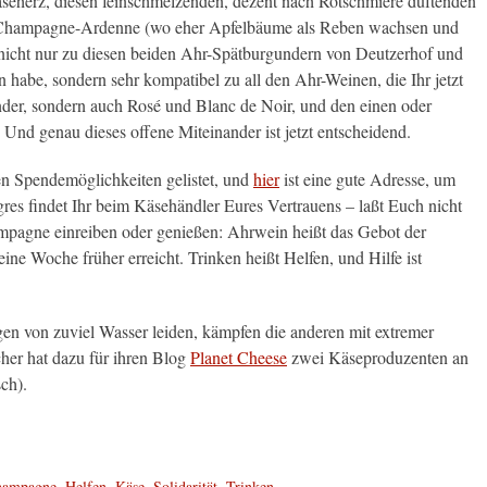
äseherz, diesen feinschmelzenden, dezent nach Rotschmiere duftenden
 Champagne-Ardenne (wo eher Apfelbäume als Reben wachsen und
 nicht nur zu diesen beiden Ahr-Spätburgundern von Deutzerhof und
 habe, sondern sehr kompatibel zu all den Ahr-Weinen, die Ihr jetzt
gunder, sondern auch Rosé und Blanc de Noir, und den einen oder
 Und genau dieses offene Miteinander ist jetzt entscheidend.
n Spendemöglichkeiten gelistet, und
hier
ist eine gute Adresse, um
ngres findet Ihr beim Käsehändler Eures Vertrauens – laßt Euch nicht
mpagne einreiben oder genießen: Ahrwein heißt das Gebot der
e Woche früher erreicht. Trinken heißt Helfen, und Hilfe ist
en von zuviel Wasser leiden, kämpfen die anderen mit extremer
cher hat dazu für ihren Blog
Planet Cheese
zwei Käseproduzenten an
sch).
hampagne
,
Helfen
,
Käse
,
Solidarität
,
Trinken