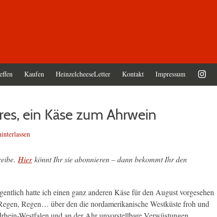
effen
Kaufen
HeinzelcheeseLetter
Kontakt
Impressum
res, ein Käse zum Ahrwein
nterlassen
reibe.
Hier
könnt Ihr sie abonnieren – dann bekommt Ihr den
eigentlich hatte ich einen ganz anderen Käse für den August vorgesehen
, Regen, Regen… über den die nordamerikanische Westküste froh und
rhein-Westfalen und an der Ahr unvorstellbare Verwüstungen