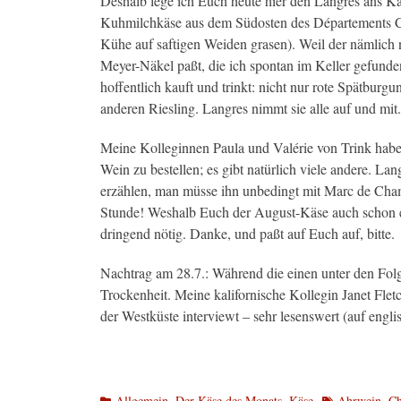
Deshalb lege ich Euch heute hier den Langres ans K
Kuhmilchkäse aus dem Südosten des Départements
Kühe auf saftigen Weiden grasen). Weil der nämlich
Meyer-Näkel paßt, die ich spontan im Keller gefunden
hoffentlich kauft und trinkt: nicht nur rote Spätbur
anderen Riesling. Langres nimmt sie alle auf und mit.
Meine Kolleginnen Paula und Valérie von Trink habe
Wein zu bestellen; es gibt natürlich viele andere. La
erzählen, man müsse ihn unbedingt mit Marc de Cha
Stunde! Weshalb Euch der August-Käse auch schon ein
dringend nötig. Danke, und paßt auf Euch auf, bitte.
Nachtrag am 28.7.: Während die einen unter den Folg
Trockenheit. Meine kalifornische Kollegin Janet Flet
der Westküste interviewt – sehr lesenswert (auf engli
Kategorien
Schlagworte
Allgemein
,
Der Käse des Monats
,
Käse
Ahrwein
,
C