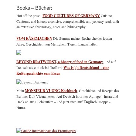
Books – Bücher:
Hot off the press!
FOOD CULTURES OF GERMANY
Cuisine,
Customs, and Issues: a concise, comprehensible and yet easy read, with
an extensive chronology, notes and bibliography.
VOM KÄSEMACHEN
Die Summe meiner Recherche der letzten
Jahre. Geschichten von Menschen, Tieren, Landschaften.
BEYOND BRATWURST, a history of food in Germany
, und auf
Deutsch als e-book bei TreTorri:
Was is(s)t Deutschland – eine
Kulturgeschichte zum Essen
Mein
MONSIEUR VUONG-Kochbuch
, Geschichte und Rezepte des
Berliner Kult-Vietnamesen. Auf Deutsch in dritter Auflage – hurra und
Dank an alle Buchkäufer! – und jetzt auch
auf Englisch
. Doppel-
Hurra.