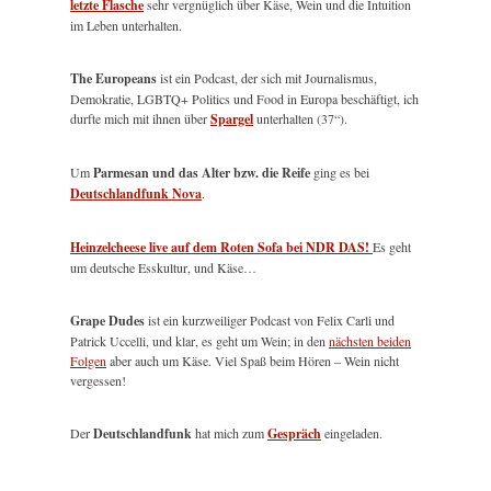
letzte Flasche
sehr vergnüglich über Käse, Wein und die Intuition
im Leben unterhalten.
The Europeans
ist ein Podcast, der sich mit Journalismus,
Demokratie, LGBTQ+ Politics und Food in Europa beschäftigt, ich
durfte mich mit ihnen über
Spargel
unterhalten (37“).
Um
Parmesan und das Alter bzw. die Reife
ging es bei
Deutschlandfunk Nova
.
Heinzelcheese live auf dem Roten Sofa bei NDR DAS!
Es geht
um deutsche Esskultur, und Käse…
Grape Dudes
ist ein kurzweiliger Podcast von Felix Carli und
Patrick Uccelli, und klar, es geht um Wein; in den
nächsten beiden
Folgen
aber auch um Käse. Viel Spaß beim Hören – Wein nicht
vergessen!
Der
Deutschlandfunk
hat mich zum
Gespräch
eingeladen.