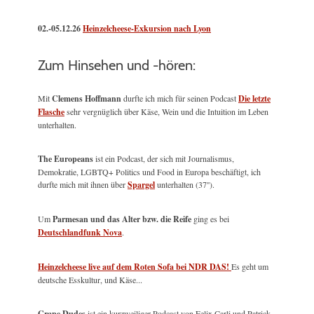
02.-05.12.26
Heinzelcheese-Exkursion nach Lyon
Zum Hinsehen und -hören:
Mit
Clemens Hoffmann
durfte ich mich für seinen Podcast
Die letzte
Flasche
sehr vergnüglich über Käse, Wein und die Intuition im Leben
unterhalten.
The Europeans
ist ein Podcast, der sich mit Journalismus,
Demokratie, LGBTQ+ Politics und Food in Europa beschäftigt, ich
durfte mich mit ihnen über
Spargel
unterhalten (37'').
Um
Parmesan und das Alter bzw. die Reife
ging es bei
Deutschlandfunk Nova
.
Heinzelcheese live auf dem Roten Sofa bei NDR DAS!
Es geht um
deutsche Esskultur, und Käse...
Grape Dudes
ist ein kurzweiliger Podcast von Felix Carli und Patrick