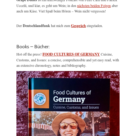
Uccelli, und klar, es geht um Wein; in den
nächsten beiden Folgen
aber
auch um Käse. Viel Spaß beim Hören – Wein nicht vergessen!
Der
Deutschlandfunk
hat mich zum
Gespräch
eingeladen.
Books – Bücher:
Hot off the press!
FOOD CULTURES OF GERMANY
Cuisine,
Customs, and Issues: a concise, comprehensible and yet easy read, with
an extensive chronology, notes and bibliography.