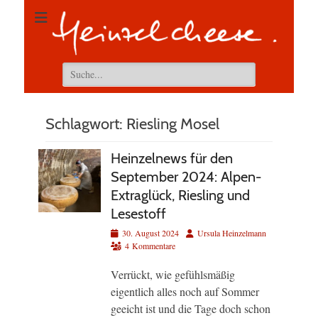
Suchen
nach:
Schlagwort:
Riesling Mosel
Heinzelnews für den
September 2024: Alpen-
Extraglück, Riesling und
Lesestoff
Veröffentlicht
Autor
30. August 2024
Ursula Heinzelmann
am
4 Kommentare
Verrückt, wie gefühlsmäßig
eigentlich alles noch auf Sommer
geeicht ist und die Tage doch schon