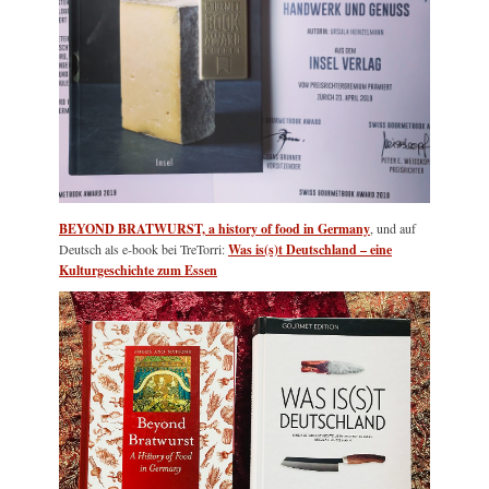
BEYOND BRATWURST, a history of food in Germany
, und auf
Deutsch als e-book bei TreTorri:
Was is(s)t Deutschland – eine
Kulturgeschichte zum Essen