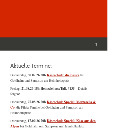
Suchen
nach:
Suchen
Aktuelle Termine:
Donnerstag,
30.07.26 20h
Käseschule: die Basics
bei
Goldhahn und Sampson am Helmholtzplatz
Freitag,
21.08.26 18h HeinzelcheeseTalk #135
– Details
folgen!
Donnerstag,
27.08.26 20h
Käseschule Special: Mozzarella &
Co
, die Filata-Familie bei Goldhahn und Sampson am
Helmholtzplatz
Donnerstag,
17.09.26 20h
Käseschule Special: Käse aus den
Alpen
bei Goldhahn und Sampson am Helmholtzplatz