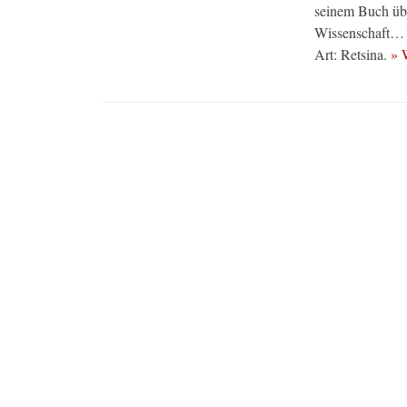
seinem Buch übe
Wissenschaft… u
Art: Retsina.
» 