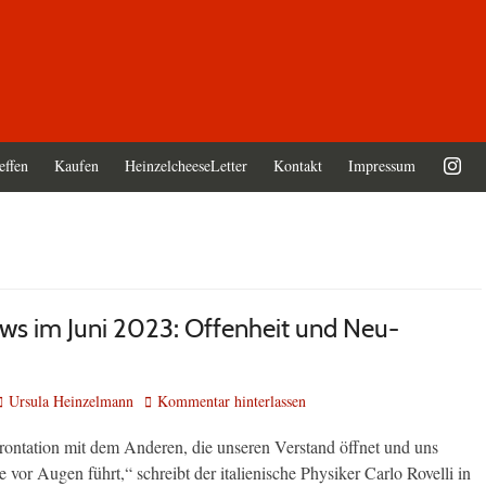
effen
Kaufen
HeinzelcheeseLetter
Kontakt
Impressum
ws im Juni 2023: Offenheit und Neu-
Autor
Ursula Heinzelmann
Kommentar hinterlassen
frontation mit dem Anderen, die unseren Verstand öffnet und uns
e vor Augen führt,“ schreibt der italienische Physiker Carlo Rovelli in