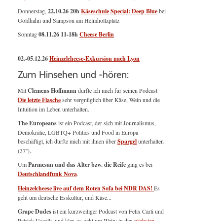
Donnerstag,
22.10.26 20h
Käseschule Special: Deep Blue
bei
Goldhahn und Sampson am Helmholtzplatz
Sonntag
08.11.26
11-18h
Cheese Berlin
02.-05.12.26
Heinzelcheese-Exkursion nach Lyon
Zum Hinsehen und -hören:
Mit
Clemens Hoffmann
durfte ich mich für seinen Podcast
Die letzte Flasche
sehr vergnüglich über Käse, Wein und die
Intuition im Leben unterhalten.
The Europeans
ist ein Podcast, der sich mit Journalismus,
Demokratie, LGBTQ+ Politics und Food in Europa
beschäftigt, ich durfte mich mit ihnen über
Spargel
unterhalten
(37'').
Um
Parmesan und das Alter bzw. die Reife
ging es bei
Deutschlandfunk Nova
.
Heinzelcheese live auf dem Roten Sofa bei NDR DAS!
Es
geht um deutsche Esskultur, und Käse...
Grape Dudes
ist ein kurzweiliger Podcast von Felix Carli und
Patrick Uccelli, und klar, es geht um Wein; in den
nächsten