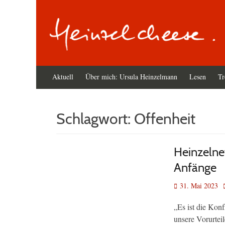
Primäres
Zum
Aktuell
Über mich: Ursula Heinzelmann
Lesen
Tr
Inhalt
Menü
springen
Schlagwort:
Offenheit
Heinzelne
Anfänge
Veröffentlicht
31. Mai 2023
am
„Es ist die Kon
unsere Vorurteil