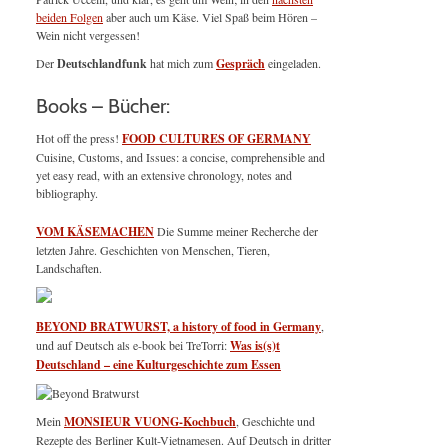
beiden Folgen
aber auch um Käse. Viel Spaß beim Hören –
Wein nicht vergessen!
Der
Deutschlandfunk
hat mich zum
Gespräch
eingeladen.
Books – Bücher:
Hot off the press!
FOOD CULTURES OF GERMANY
Cuisine, Customs, and Issues: a concise, comprehensible and
yet easy read, with an extensive chronology, notes and
bibliography.
VOM KÄSEMACHEN
Die Summe meiner Recherche der
letzten Jahre. Geschichten von Menschen, Tieren,
Landschaften.
BEYOND BRATWURST, a history of food in Germany
,
und auf Deutsch als e-book bei TreTorri:
Was is(s)t
Deutschland – eine Kulturgeschichte zum Essen
Mein
MONSIEUR VUONG-Kochbuch
, Geschichte und
Rezepte des Berliner Kult-Vietnamesen. Auf Deutsch in dritter