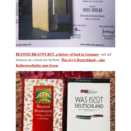
BEYOND BRATWURST, a history of food in Germany
, und auf
Deutsch als e-book bei TreTorri:
Was is(s)t Deutschland – eine
Kulturgeschichte zum Essen