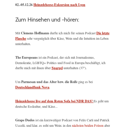
02.-05.12.26
Heinzelcheese-Exkursion nach Lyon
Zum Hinsehen und -hören:
Mit
Clemens Hoffmann
durfte ich mich für seinen Podcast
Die letzte
Flasche
sehr vergnüglich über Käse, Wein und die Intuition im Leben
unterhalten.
The Europeans
ist ein Podcast, der sich mit Journalismus,
Demokratie, LGBTQ+ Politics und Food in Europa beschäftigt, ich
durfte mich mit ihnen über
Spargel
unterhalten (37'').
Um
Parmesan und das Alter bzw. die Reife
ging es bei
Deutschlandfunk Nova
.
Heinzelcheese live auf dem Roten Sofa bei NDR DAS!
Es geht um
deutsche Esskultur, und Käse...
Grape Dudes
ist ein kurzweiliger Podcast von Felix Carli und Patrick
Uccelli, und klar, es geht um Wein; in den
nächsten beiden Folgen
aber