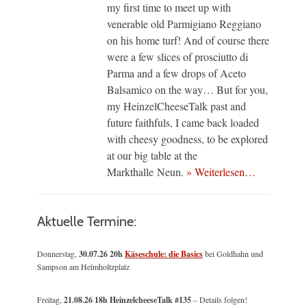
my first time to meet up with
venerable old Parmigiano Reggiano
on his home turf! And of course there
were a few slices of prosciutto di
Parma and a few drops of Aceto
Balsamico on the way… But for you,
my HeinzelCheeseTalk past and
future faithfuls, I came back loaded
with cheesy goodness, to be explored
at our big table at the
Markthalle Neun.
» Weiterlesen…
Aktuelle Termine:
Donnerstag,
30.07.26 20h
Käseschule: die Basics
bei Goldhahn und
Sampson am Helmholtzplatz
Freitag,
21.08.26 18h HeinzelcheeseTalk #135
– Details folgen!