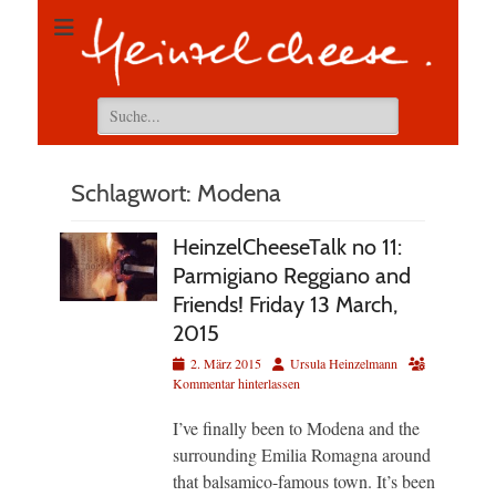
Suchen
nach:
Schlagwort:
Modena
HeinzelCheeseTalk no 11:
Parmigiano Reggiano and
Friends! Friday 13 March,
2015
Veröffentlicht
Autor
2. März 2015
Ursula Heinzelmann
am
Kommentar hinterlassen
I’ve finally been to Modena and the
surrounding Emilia Romagna around
that balsamico-famous town. It’s been