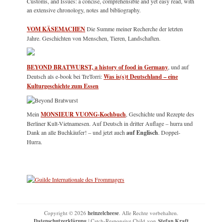
Customs, and Issues: a concise, comprehensible and yet easy read, with
an extensive chronology, notes and bibliography.
VOM KÄSEMACHEN
Die Summe meiner Recherche der letzten
Jahre. Geschichten von Menschen, Tieren, Landschaften.
BEYOND BRATWURST, a history of food in Germany
, und auf
Deutsch als e-book bei TreTorri:
Was is(s)t Deutschland – eine
Kulturgeschichte zum Essen
Mein
MONSIEUR VUONG-Kochbuch
, Geschichte und Rezepte des
Berliner Kult-Vietnamesen. Auf Deutsch in dritter Auflage – hurra und
Dank an alle Buchkäufer! – und jetzt auch
auf Englisch
. Doppel-
Hurra.
Copyright © 2026
heinzelcheese
. Alle Rechte vorbehalten.
Datenschutzerklärung
| Catch-Responsive Child von
Stefan Kraft