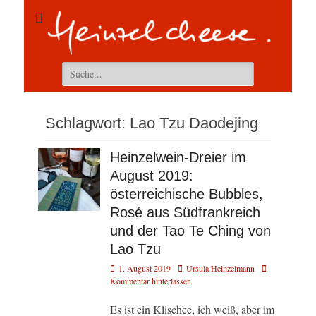
Suchen
nach:
Schlagwort:
Lao Tzu Daodejing
Heinzelwein-Dreier im
August 2019:
österreichische Bubbles,
Rosé aus Südfrankreich
und der Tao Te Ching von
Lao Tzu
Veröffentlicht
Autor
1. August 2019
Ursula Heinzelmann
am
Kommentar hinterlassen
Es ist ein Klischee, ich weiß, aber im