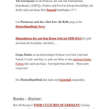
The Europeans
ist ein Podcast, der sich mit Journalismus,
Demokratie, LGBTQ+ Politics und Food in Europa beschäftigt, ich
durfte mich mit ihnen über
Spargel
unterhalten (37“).
Um
Parmesan und das Alter bzw. die Reife
ging es bei
Deutschlandfunk Nova
.
Heinzelcheese live auf dem Roten Sofa bei NDR DAS!
Es geht
um deutsche Esskultur, und Käse…
Grape Dudes
ist ein kurzweiliger Podcast von Felix Carli und
Patrick Uccelli, und klar, es geht um Wein; in den
nächsten beiden
Folgen
aber auch um Käse. Viel Spaß beim Hören – Wein nicht
vergessen!
Der
Deutschlandfunk
hat mich zum
Gespräch
eingeladen.
Books – Bücher:
Hot off the press!
FOOD CULTURES OF GERMANY
Cuisine,