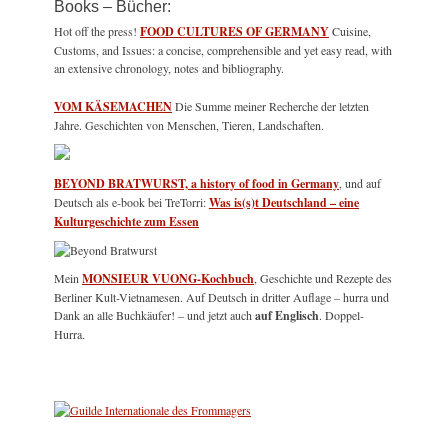
Books – Bücher:
Hot off the press!
FOOD CULTURES OF GERMANY
Cuisine,
Customs, and Issues: a concise, comprehensible and yet easy read, with
an extensive chronology, notes and bibliography.
VOM KÄSEMACHEN
Die Summe meiner Recherche der letzten
Jahre. Geschichten von Menschen, Tieren, Landschaften.
BEYOND BRATWURST, a history of food in Germany
, und auf
Deutsch als e-book bei TreTorri:
Was is(s)t Deutschland – eine
Kulturgeschichte zum Essen
Mein
MONSIEUR VUONG-Kochbuch
, Geschichte und Rezepte des
Berliner Kult-Vietnamesen. Auf Deutsch in dritter Auflage – hurra und
Dank an alle Buchkäufer! – und jetzt auch
auf Englisch
. Doppel-
Hurra.