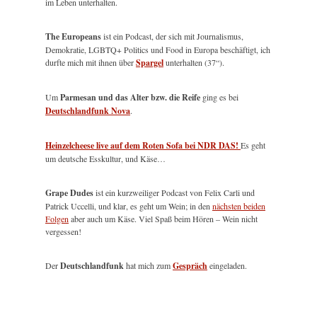
im Leben unterhalten.
The Europeans
ist ein Podcast, der sich mit Journalismus,
Demokratie, LGBTQ+ Politics und Food in Europa beschäftigt, ich
durfte mich mit ihnen über
Spargel
unterhalten (37“).
Um
Parmesan und das Alter bzw. die Reife
ging es bei
Deutschlandfunk Nova
.
Heinzelcheese live auf dem Roten Sofa bei NDR DAS!
Es geht
um deutsche Esskultur, und Käse…
Grape Dudes
ist ein kurzweiliger Podcast von Felix Carli und
Patrick Uccelli, und klar, es geht um Wein; in den
nächsten beiden
Folgen
aber auch um Käse. Viel Spaß beim Hören – Wein nicht
vergessen!
Der
Deutschlandfunk
hat mich zum
Gespräch
eingeladen.