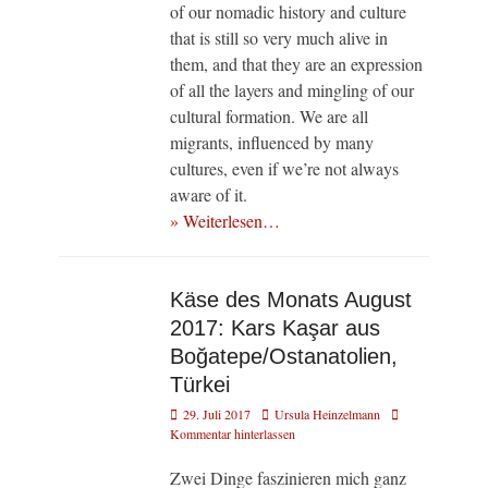
of our nomadic history and culture
that is still so very much alive in
them, and that they are an expression
of all the layers and mingling of our
cultural formation. We are all
migrants, influenced by many
cultures, even if we’re not always
aware of it.
» Weiterlesen…
Käse des Monats August
2017: Kars Kaşar aus
Boğatepe/Ostanatolien,
Türkei
Veröffentlicht
Autor
29. Juli 2017
Ursula Heinzelmann
am
Kommentar hinterlassen
Zwei Dinge faszinieren mich ganz