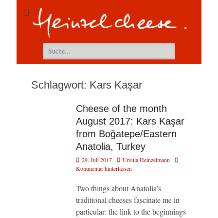
Suchen
nach:
Schlagwort:
Kars Kaşar
Cheese of the month
August 2017: Kars Kaşar
from Boğatepe/Eastern
Anatolia, Turkey
Veröffentlicht
Autor
29. Juli 2017
Ursula Heinzelmann
am
Kommentar hinterlassen
Two things about Anatolia’s
traditional cheeses fascinate me in
particular: the link to the beginnings