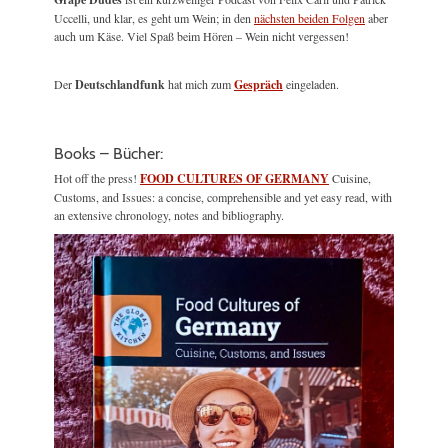
Uccelli, und klar, es geht um Wein; in den
nächsten beiden Folgen
aber
auch um Käse. Viel Spaß beim Hören – Wein nicht vergessen!
Der
Deutschlandfunk
hat mich zum
Gespräch
eingeladen.
Books – Bücher:
Hot off the press!
FOOD CULTURES OF GERMANY
Cuisine,
Customs, and Issues: a concise, comprehensible and yet easy read, with
an extensive chronology, notes and bibliography.