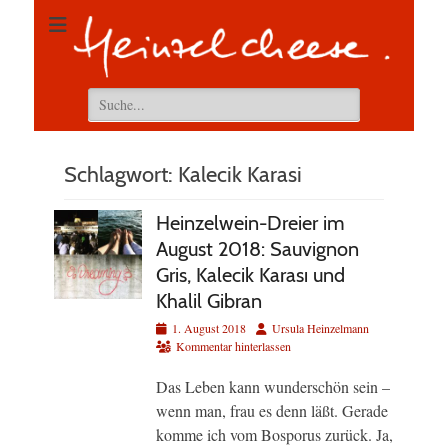
Suchen
nach:
Schlagwort:
Kalecik Karasi
Heinzelwein-Dreier im
August 2018: Sauvignon
Gris, Kalecik Karası und
Khalil Gibran
Veröffentlicht
Autor
1. August 2018
Ursula Heinzelmann
am
Kommentar hinterlassen
Das Leben kann wunderschön sein –
wenn man, frau es denn läßt. Gerade
komme ich vom Bosporus zurück. Ja,