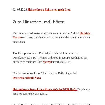
02.-05.12.26
Heinzelcheese-Exkursion nach Lyon
Zum Hinsehen und -hören:
Mit
Clemens Hoffmann
durfte ich mich für seinen Podcast
Die letzte
Flasche
sehr vergnüglich über Käse, Wein und die Intuition im Leben
unterhalten.
The Europeans
ist ein Podcast, der sich mit Journalismus,
Demokratie, LGBTQ+ Politics und Food in Europa beschäftigt, ich
durfte mich mit ihnen über
Spargel
unterhalten (37'').
Um
Parmesan und das Alter bzw. die Reife
ging es bei
Deutschlandfunk Nova
.
Heinzelcheese live auf dem Roten Sofa bei NDR DAS!
Es geht um
deutsche Esskultur, und Käse...
Grape Dudes
ist ein kurzweiliger Podcast von Felix Carli und Patrick