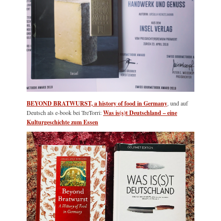
BEYOND BRATWURST, a history of food in Germany
, und auf
Deutsch als e-book bei TreTorri:
Was is(s)t Deutschland – eine
Kulturgeschichte zum Essen