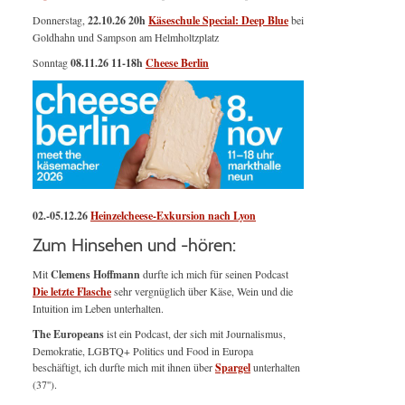
Donnerstag,
22.10.26 20h
Käseschule Special: Deep Blue
bei
Goldhahn und Sampson am Helmholtzplatz
Sonntag
08.11.26
11-18h
Cheese Berlin
02.-05.12.26
Heinzelcheese-Exkursion nach Lyon
Zum Hinsehen und -hören:
Mit
Clemens Hoffmann
durfte ich mich für seinen Podcast
Die letzte Flasche
sehr vergnüglich über Käse, Wein und die
Intuition im Leben unterhalten.
The Europeans
ist ein Podcast, der sich mit Journalismus,
Demokratie, LGBTQ+ Politics und Food in Europa
beschäftigt, ich durfte mich mit ihnen über
Spargel
unterhalten
(37'').