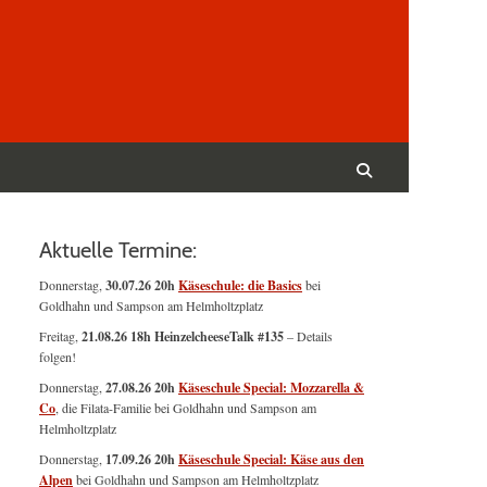
Suchen
nach:
Suchen
Aktuelle Termine:
Donnerstag,
30.07.26 20h
Käseschule: die Basics
bei
Goldhahn und Sampson am Helmholtzplatz
Freitag,
21.08.26 18h HeinzelcheeseTalk #135
– Details
folgen!
Donnerstag,
27.08.26 20h
Käseschule Special: Mozzarella &
Co
, die Filata-Familie bei Goldhahn und Sampson am
Helmholtzplatz
Donnerstag,
17.09.26 20h
Käseschule Special: Käse aus den
Alpen
bei Goldhahn und Sampson am Helmholtzplatz