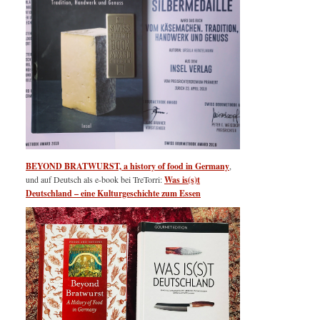
BEYOND BRATWURST, a history of food in Germany
,
und auf Deutsch als e-book bei TreTorri:
Was is(s)t
Deutschland – eine Kulturgeschichte zum Essen