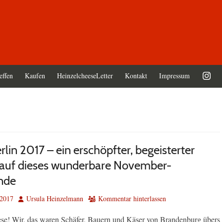
effen
Kaufen
HeinzelcheeseLetter
Kontakt
Impressum
lin 2017 – ein erschöpfter, begeisterter
 auf dieses wunderbare November-
nde
Autor
 2017
Ursula Heinzelmann
Kommentar hinterlassen
se! Wir, das waren Schäfer, Bauern und Käser von Brandenburg übers