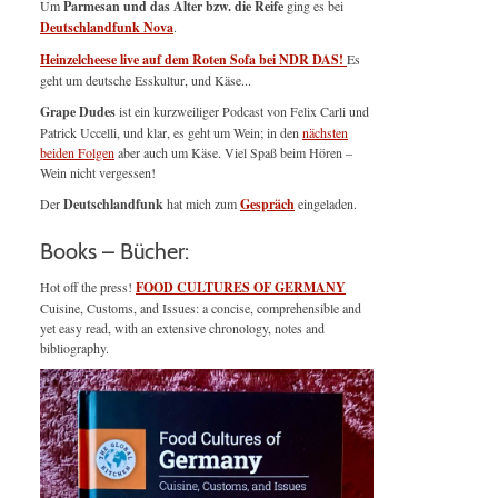
Um
Parmesan und das Alter bzw. die Reife
ging es bei
Deutschlandfunk Nova
.
Heinzelcheese live auf dem Roten Sofa bei NDR DAS!
Es
geht um deutsche Esskultur, und Käse...
Grape Dudes
ist ein kurzweiliger Podcast von Felix Carli und
Patrick Uccelli, und klar, es geht um Wein; in den
nächsten
beiden Folgen
aber auch um Käse. Viel Spaß beim Hören –
Wein nicht vergessen!
Der
Deutschlandfunk
hat mich zum
Gespräch
eingeladen.
Books – Bücher:
Hot off the press!
FOOD CULTURES OF GERMANY
Cuisine, Customs, and Issues: a concise, comprehensible and
yet easy read, with an extensive chronology, notes and
bibliography.