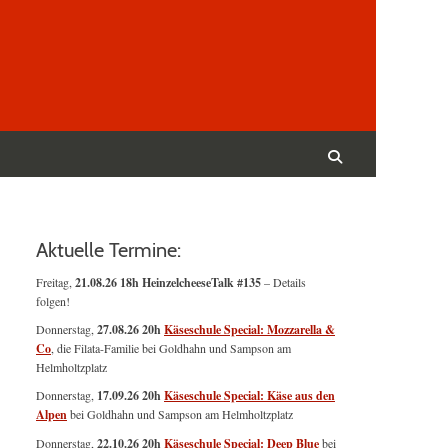
Suchen
nach:
Suchen
Aktuelle Termine:
Freitag,
21.08.26 18h HeinzelcheeseTalk #135
– Details
folgen!
Donnerstag,
27.08.26 20h
Käseschule Special: Mozzarella &
Co
, die Filata-Familie bei Goldhahn und Sampson am
Helmholtzplatz
Donnerstag,
17.09.26 20h
Käseschule Special: Käse aus den
Alpen
bei Goldhahn und Sampson am Helmholtzplatz
Donnerstag,
22.10.26 20h
Käseschule Special: Deep Blue
bei