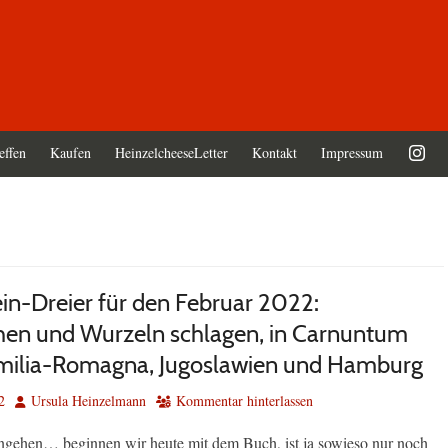
effen
Kaufen
HeinzelcheeseLetter
Kontakt
Impressum
in-Dreier für den Februar 2022:
hen und Wurzeln schlagen, in Carnuntum
milia-Romagna, Jugoslawien und Hamburg
Autor
2
Ursula Heinzelmann
Kommentar hinterlassen
gehen… beginnen wir heute mit dem Buch, ist ja sowieso nur noch