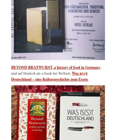
BEYOND BRATWURST, a history of food in Germany
,
und auf Deutsch als e-book bei TreTorri:
Was is(s)t
Deutschland – eine Kulturgeschichte zum Essen