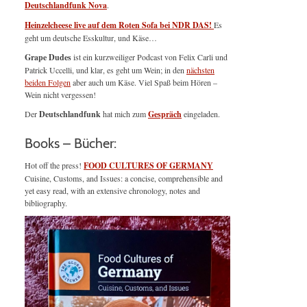
Deutschlandfunk Nova
.
Heinzelcheese live auf dem Roten Sofa bei NDR DAS!
Es
geht um deutsche Esskultur, und Käse…
Grape Dudes
ist ein kurzweiliger Podcast von Felix Carli und
Patrick Uccelli, und klar, es geht um Wein; in den
nächsten
beiden Folgen
aber auch um Käse. Viel Spaß beim Hören –
Wein nicht vergessen!
Der
Deutschlandfunk
hat mich zum
Gespräch
eingeladen.
Books – Bücher:
Hot off the press!
FOOD CULTURES OF GERMANY
Cuisine, Customs, and Issues: a concise, comprehensible and
yet easy read, with an extensive chronology, notes and
bibliography.