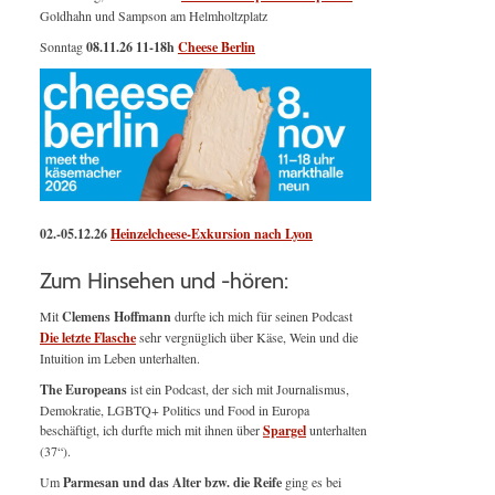
Goldhahn und Sampson am Helmholtzplatz
Sonntag
08.11.26
11-18h
Cheese Berlin
02.-05.12.26
Heinzelcheese-Exkursion nach Lyon
Zum Hinsehen und -hören:
Mit
Clemens Hoffmann
durfte ich mich für seinen Podcast
Die letzte Flasche
sehr vergnüglich über Käse, Wein und die
Intuition im Leben unterhalten.
The Europeans
ist ein Podcast, der sich mit Journalismus,
Demokratie, LGBTQ+ Politics und Food in Europa
beschäftigt, ich durfte mich mit ihnen über
Spargel
unterhalten
(37“).
Um
Parmesan und das Alter bzw. die Reife
ging es bei