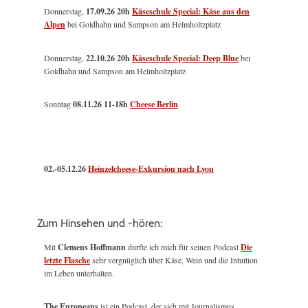
Donnerstag,
17.09.26 20h
Käseschule Special: Käse aus den
Alpen
bei Goldhahn und Sampson am Helmholtzplatz
Donnerstag,
22.10.26 20h
Käseschule Special: Deep Blue
bei
Goldhahn und Sampson am Helmholtzplatz
Sonntag
08.11.26
11-18h
Cheese Berlin
02.-05.12.26
Heinzelcheese-Exkursion nach Lyon
Zum Hinsehen und -hören:
Mit
Clemens Hoffmann
durfte ich mich für seinen Podcast
Die
letzte Flasche
sehr vergnüglich über Käse, Wein und die Intuition
im Leben unterhalten.
The Europeans
ist ein Podcast, der sich mit Journalismus,