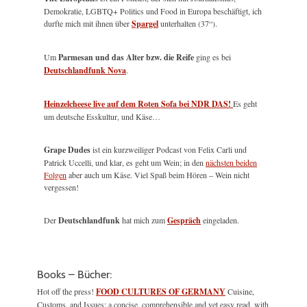
Demokratie, LGBTQ+ Politics und Food in Europa beschäftigt, ich
durfte mich mit ihnen über
Spargel
unterhalten (37“).
Um
Parmesan und das Alter bzw. die Reife
ging es bei
Deutschlandfunk Nova
.
Heinzelcheese live auf dem Roten Sofa bei NDR DAS!
Es geht
um deutsche Esskultur, und Käse…
Grape Dudes
ist ein kurzweiliger Podcast von Felix Carli und
Patrick Uccelli, und klar, es geht um Wein; in den
nächsten beiden
Folgen
aber auch um Käse. Viel Spaß beim Hören – Wein nicht
vergessen!
Der
Deutschlandfunk
hat mich zum
Gespräch
eingeladen.
Books – Bücher:
Hot off the press!
FOOD CULTURES OF GERMANY
Cuisine,
Customs, and Issues: a concise, comprehensible and yet easy read, with