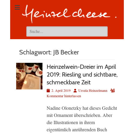
Suchen
nach:
Schlagwort:
JB Becker
Heinzelwein-Dreier im April
2019: Riesling und sichtbare,
schmeckbare Zeit
Veröffentlicht
Autor
2. April 2019
Ursula Heinzelmann
am
Kommentar hinterlassen
Nadine Olonetzky hat dieses Gedicht
mit Ornament überschrieben. Aber
die Illustrationen in ihrem
eigentümlich anrührenden Buch