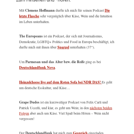
Mit
Clemens Hoffmann
durfte ich mich für seinen Podcast
Die
letzte Flasche
sehr vergnüglich über Käse, Wein und die Intuition
im Leben unterhalten.
The Europeans
ist ein Podcast, der sich mit Journalismus,
Demokratie, LGBTQ+ Politics und Food in Europa beschäftigt, ich
durfte mich mit ihnen über
Spargel
unterhalten (37“).
Um
Parmesan und das Alter bzw. die Reife
ging es bei
Deutschlandfunk Nova
.
Heinzelcheese live auf dem Roten Sofa bei NDR DAS!
Es geht
um deutsche Esskultur, und Käse…
Grape Dudes
ist ein kurzweiliger Podcast von Felix Carli und
Patrick Uccelli, und klar, es geht um Wein; in den
nächsten beiden
Folgen
aber auch um Käse. Viel Spaß beim Hören – Wein nicht
vergessen!
Der
Deutschlandfunk
hat mich zum
Gespräch
eingeladen.