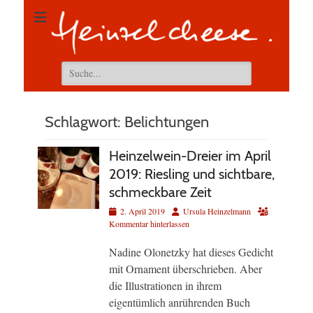
Suchen
nach:
Schlagwort:
Belichtungen
Heinzelwein-Dreier im April
2019: Riesling und sichtbare,
schmeckbare Zeit
Veröffentlicht
Autor
2. April 2019
Ursula Heinzelmann
am
Kommentar hinterlassen
Nadine Olonetzky hat dieses Gedicht
mit Ornament überschrieben. Aber
die Illustrationen in ihrem
eigentümlich anrührenden Buch