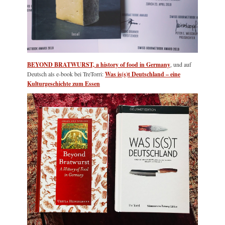
BEYOND BRATWURST, a history of food in Germany
, und auf
Deutsch als e-book bei TreTorri:
Was is(s)t Deutschland – eine
Kulturgeschichte zum Essen