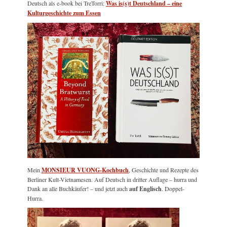
Deutsch als e-book bei TreTorri:
Was is(s)t Deutschland – eine
Kulturgeschichte zum Essen
Mein
MONSIEUR VUONG-Kochbuch
, Geschichte und Rezepte des
Berliner Kult-Vietnamesen. Auf Deutsch in dritter Auflage – hurra und
Dank an alle Buchkäufer! – und jetzt auch
auf Englisch
. Doppel-
Hurra.