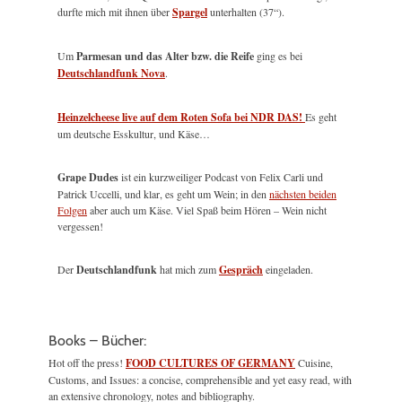
durfte mich mit ihnen über
Spargel
unterhalten (37“).
Um
Parmesan und das Alter bzw. die Reife
ging es bei
Deutschlandfunk Nova
.
Heinzelcheese live auf dem Roten Sofa bei NDR DAS!
Es geht
um deutsche Esskultur, und Käse…
Grape Dudes
ist ein kurzweiliger Podcast von Felix Carli und
Patrick Uccelli, und klar, es geht um Wein; in den
nächsten beiden
Folgen
aber auch um Käse. Viel Spaß beim Hören – Wein nicht
vergessen!
Der
Deutschlandfunk
hat mich zum
Gespräch
eingeladen.
Books – Bücher:
Hot off the press!
FOOD CULTURES OF GERMANY
Cuisine,
Customs, and Issues: a concise, comprehensible and yet easy read, with
an extensive chronology, notes and bibliography.