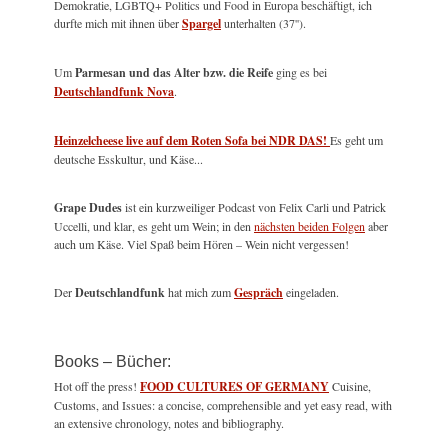
Demokratie, LGBTQ+ Politics und Food in Europa beschäftigt, ich
durfte mich mit ihnen über
Spargel
unterhalten (37'').
Um
Parmesan und das Alter bzw. die Reife
ging es bei
Deutschlandfunk Nova
.
Heinzelcheese live auf dem Roten Sofa bei NDR DAS!
Es geht um
deutsche Esskultur, und Käse...
Grape Dudes
ist ein kurzweiliger Podcast von Felix Carli und Patrick
Uccelli, und klar, es geht um Wein; in den
nächsten beiden Folgen
aber
auch um Käse. Viel Spaß beim Hören – Wein nicht vergessen!
Der
Deutschlandfunk
hat mich zum
Gespräch
eingeladen.
Books – Bücher:
Hot off the press!
FOOD CULTURES OF GERMANY
Cuisine,
Customs, and Issues: a concise, comprehensible and yet easy read, with
an extensive chronology, notes and bibliography.