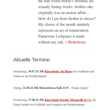
the four weeks before Christmas are
actually fasting weeks. Stollen cake
originally was an austere affair…
How do I get from Stollen to cheese?
My cheese of the month similarly
represents an act of renunciation:
Pannerone Lodigiano is made
without any salt.
» Weiterlesen…
Aktuelle Termine:
Donnerstag,
30.07.26 20h
Käseschule: die Basics
bei Goldhahn und
Sampson am Helmholtzplatz
Freitag,
21.08.26 18h HeinzelcheeseTalk #135
– Details folgen!
Donnerstag,
27.08.26 20h
Käseschule Special: Mozzarella & Co
, die
Filata-Familie bei Goldhahn und Sampson am Helmholtzplatz