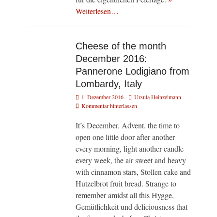
Weiterlesen…
Cheese of the month
December 2016:
Pannerone Lodigiano from
Lombardy, Italy
Veröffentlicht
Autor
1. Dezember 2016
Ursula Heinzelmann
am
Kommentar hinterlassen
It’s December, Advent, the time to
open one little door after another
every morning, light another candle
every week, the air sweet and heavy
with cinnamon stars, Stollen cake and
Hutzelbrot fruit bread. Strange to
remember amidst all this Hygge,
Gemütlichkeit und deliciousness that