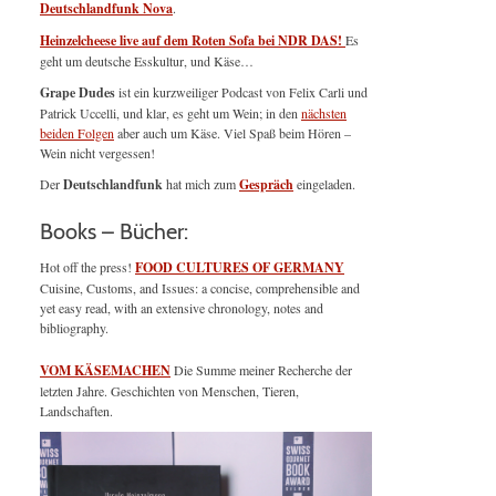
Deutschlandfunk Nova
.
Heinzelcheese live auf dem Roten Sofa bei NDR DAS!
Es
geht um deutsche Esskultur, und Käse…
Grape Dudes
ist ein kurzweiliger Podcast von Felix Carli und
Patrick Uccelli, und klar, es geht um Wein; in den
nächsten
beiden Folgen
aber auch um Käse. Viel Spaß beim Hören –
Wein nicht vergessen!
Der
Deutschlandfunk
hat mich zum
Gespräch
eingeladen.
Books – Bücher:
Hot off the press!
FOOD CULTURES OF GERMANY
Cuisine, Customs, and Issues: a concise, comprehensible and
yet easy read, with an extensive chronology, notes and
bibliography.
VOM KÄSEMACHEN
Die Summe meiner Recherche der
letzten Jahre. Geschichten von Menschen, Tieren,
Landschaften.