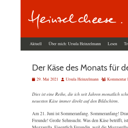
Primäres
Zum
Aktuell
Über mich: Ursula Heinzelmann
Lesen
Tr
Inhalt
Menü
springen
Der Käse des Monats für de
Veröffentlicht
Autor
29. Mai 2021
Ursula Heinzelmann
Kommentar h
am
Dies ist eine Reihe, die ich seit Jahren monatlich sch
neuesten Käse immer direkt auf den Bildschirm
.
Am 21. Juni ist Sommeranfang. Sommeranfang! Drau
Freunde! Große Sehnsucht. Was den Käse betrifft, ist
Mozzarella. Eigentlich Freundin, weil die Mozzarella. 