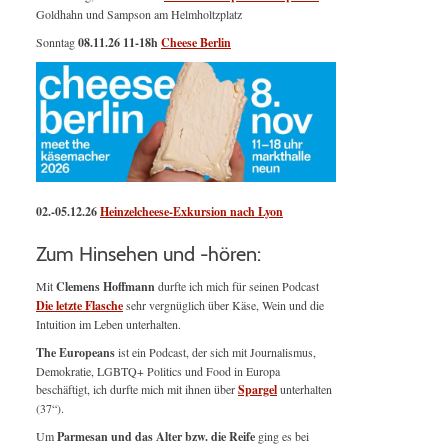
Goldhahn und Sampson am Helmholtzplatz
Sonntag
08.11.26
11-18h
Cheese Berlin
02.-05.12.26
Heinzelcheese-Exkursion nach Lyon
Zum Hinsehen und -hören:
Mit
Clemens Hoffmann
durfte ich mich für seinen Podcast
Die letzte Flasche
sehr vergnüglich über Käse, Wein und die
Intuition im Leben unterhalten.
The Europeans
ist ein Podcast, der sich mit Journalismus,
Demokratie, LGBTQ+ Politics und Food in Europa
beschäftigt, ich durfte mich mit ihnen über
Spargel
unterhalten
(37“).
Um
Parmesan und das Alter bzw. die Reife
ging es bei