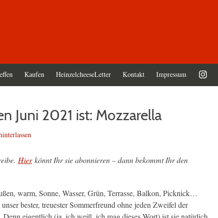
effen
Kaufen
HeinzelcheeseLetter
Kontakt
Impressum
n Juni 2021 ist: Mozzarella
interlassen
reibe.
Hier
könnt Ihr sie abonnieren – dann bekommt Ihr den
ßen, warm, Sonne, Wasser, Grün, Terrasse, Balkon, Picknick…
 unser bester, treuester Sommerfreund ohne jeden Zweifel der
Denn eigentlich (ja, ich weiß, ich mag dieses Wort) ist sie natürlich