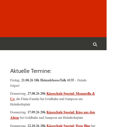
Suchen
nach:
Suchen
Aktuelle Termine:
Freitag,
21.08.26 18h HeinzelcheeseTalk #135
– Details
folgen!
Donnerstag,
27.08.26 20h
Käseschule Special: Mozzarella &
Co
, die Filata-Familie bei Goldhahn und Sampson am
Helmholtzplatz
Donnerstag,
17.09.26 20h
Käseschule Special: Käse aus den
Alpen
bei Goldhahn und Sampson am Helmholtzplatz
Donnerstag,
22.10.26 20h
Käseschule Special: Deep Blue
bei