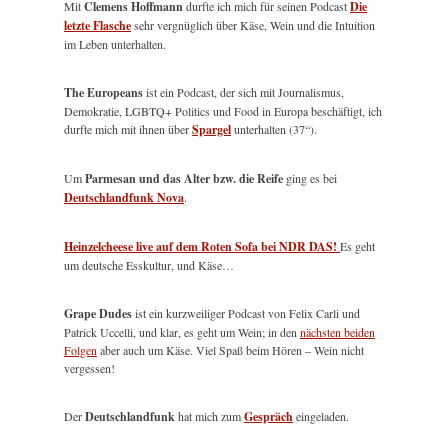
Mit
Clemens Hoffmann
durfte ich mich für seinen Podcast
Die
letzte Flasche
sehr vergnüglich über Käse, Wein und die Intuition
im Leben unterhalten.
The Europeans
ist ein Podcast, der sich mit Journalismus,
Demokratie, LGBTQ+ Politics und Food in Europa beschäftigt, ich
durfte mich mit ihnen über
Spargel
unterhalten (37“).
Um
Parmesan und das Alter bzw. die Reife
ging es bei
Deutschlandfunk Nova
.
Heinzelcheese live auf dem Roten Sofa bei NDR DAS!
Es geht
um deutsche Esskultur, und Käse…
Grape Dudes
ist ein kurzweiliger Podcast von Felix Carli und
Patrick Uccelli, und klar, es geht um Wein; in den
nächsten beiden
Folgen
aber auch um Käse. Viel Spaß beim Hören – Wein nicht
vergessen!
Der
Deutschlandfunk
hat mich zum
Gespräch
eingeladen.