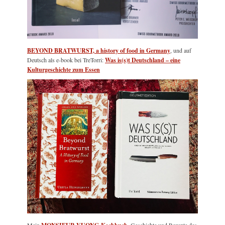
BEYOND BRATWURST, a history of food in Germany
, und auf
Deutsch als e-book bei TreTorri:
Was is(s)t Deutschland – eine
Kulturgeschichte zum Essen