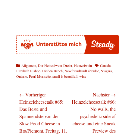
Kategorien
Schlagworte
Allgemein
,
Der Heinzelwein-Dreier
,
Heinzelwein
Canada
,
Elizabeth Bishop
,
Hidden Bench
,
NewfoundlandLabrador
,
Niagara
,
Ontario
,
Pearl Morisette
,
small is beautifull
,
wine
Beitragsnavigation
← Vorheriger
Nächster →
Vorheriger
Nächster
Heinzelcheesetalk #65:
Heinzelcheesetalk #66:
Beitrag:
Beitrag:
Das Beste und
No walls, the
Spannendste von der
psychedelic side of
Slow Food Cheese in
cheese und eine Sneak
Bra/Piemont. Freitag, 11.
Preview des