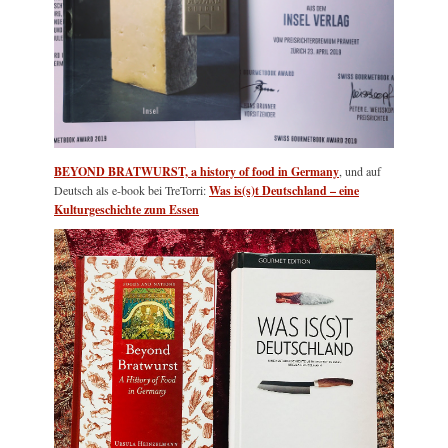
BEYOND BRATWURST, a history of food in Germany
, und auf
Deutsch als e-book bei TreTorri:
Was is(s)t Deutschland – eine
Kulturgeschichte zum Essen