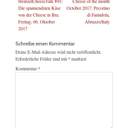
Vorheriger
Nächster
HeinzelCheeseTalk #45:
Cheese of the month
Beitrag:
Beitrag:
Die spannendsten Käse
October 2017: Pecorino
von der Cheese in Bra.
di Farindola,
Freitag, 06. Oktober
Abruzzo/Italy
2017
Schreibe einen Kommentar
Deine E-Mail-Adresse wird nicht veröffentlicht.
Erforderliche Felder sind mit
*
markiert
Kommentar
*