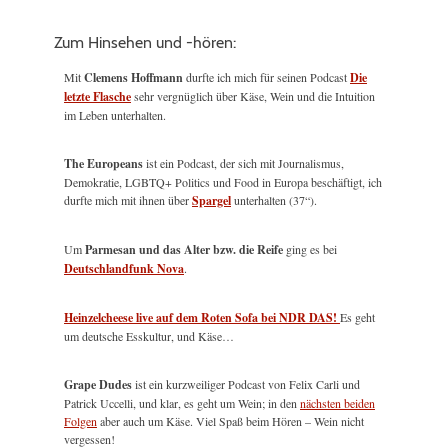
Zum Hinsehen und -hören:
Mit
Clemens Hoffmann
durfte ich mich für seinen Podcast
Die
letzte Flasche
sehr vergnüglich über Käse, Wein und die Intuition
im Leben unterhalten.
The Europeans
ist ein Podcast, der sich mit Journalismus,
Demokratie, LGBTQ+ Politics und Food in Europa beschäftigt, ich
durfte mich mit ihnen über
Spargel
unterhalten (37“).
Um
Parmesan und das Alter bzw. die Reife
ging es bei
Deutschlandfunk Nova
.
Heinzelcheese live auf dem Roten Sofa bei NDR DAS!
Es geht
um deutsche Esskultur, und Käse…
Grape Dudes
ist ein kurzweiliger Podcast von Felix Carli und
Patrick Uccelli, und klar, es geht um Wein; in den
nächsten beiden
Folgen
aber auch um Käse. Viel Spaß beim Hören – Wein nicht
vergessen!