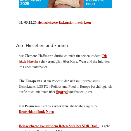
02.-05.12.26
Heinzelcheese-Exkursion nach Lyon
Zum Hinsehen und -hören:
Mit
Clemens Hoffmann
durfte ich mich für seinen Podcast
Die
letzte Flasche
sehr vergnüglich über Käse, Wein und die Intuition
im Leben unterhalten.
The Europeans
ist ein Podcast, der sich mit Journalismus,
Demokratie, LGBTQ+ Politics und Food in Europa beschäftigt, ich
durfte mich mit ihnen über
Spargel
unterhalten (37“).
Um
Parmesan und das Alter bzw. die Reife
ging es bei
Deutschlandfunk Nova
.
Heinzelcheese live auf dem Roten Sofa bei NDR DAS!
Es geht