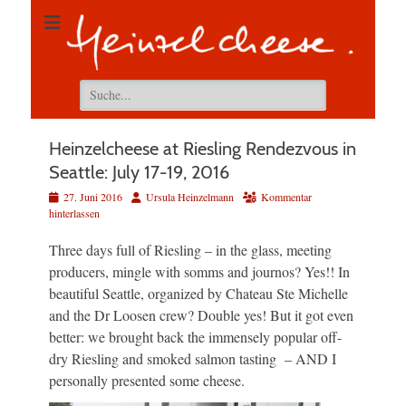
Suchen
nach:
Heinzelcheese at Riesling Rendezvous in
Seattle: July 17-19, 2016
Veröffentlicht
Autor
27. Juni 2016
Ursula Heinzelmann
Kommentar
am
hinterlassen
Three days full of Riesling – in the glass, meeting
producers, mingle with somms and journos? Yes!! In
beautiful Seattle, organized by Chateau Ste Michelle
and the Dr Loosen crew? Double yes! But it got even
better: we brought back the immensely popular off-
dry Riesling and smoked salmon tasting – AND I
personally presented some cheese.