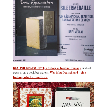
BEYOND BRATWURST, a history of food in Germany
, und auf
Deutsch als e-book bei TreTorri:
Was is(s)t Deutschland – eine
Kulturgeschichte zum Essen