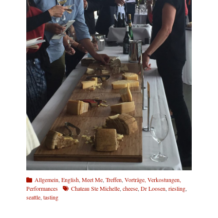
Kategorien
Allgemein
,
English
,
Meet Me
,
Treffen
,
Vorträge, Verkostungen,
Schlagworte
Performances
Chateau Ste Michelle
,
cheese
,
Dr Loosen
,
riesling
,
seattle
,
tasting