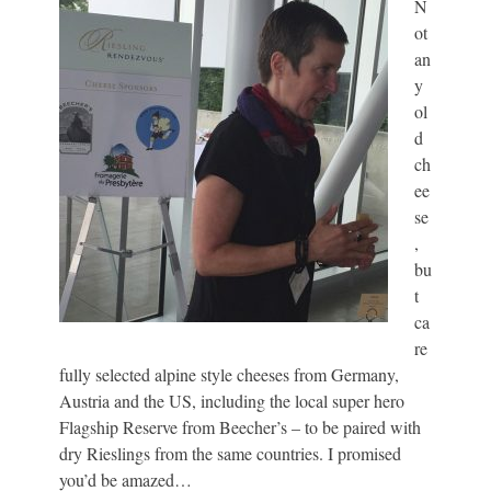
N
ot
an
y
ol
d
ch
ee
se
,
bu
t
ca
re
fully selected alpine style cheeses from Germany,
Austria and the US, including the local super hero
Flagship Reserve from Beecher’s – to be paired with
dry Rieslings from the same countries. I promised
you’d be amazed…