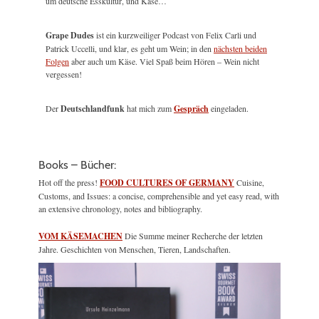
um deutsche Esskultur, und Käse…
Grape Dudes
ist ein kurzweiliger Podcast von Felix Carli und
Patrick Uccelli, und klar, es geht um Wein; in den
nächsten beiden
Folgen
aber auch um Käse. Viel Spaß beim Hören – Wein nicht
vergessen!
Der
Deutschlandfunk
hat mich zum
Gespräch
eingeladen.
Books – Bücher:
Hot off the press!
FOOD CULTURES OF GERMANY
Cuisine,
Customs, and Issues: a concise, comprehensible and yet easy read, with
an extensive chronology, notes and bibliography.
VOM KÄSEMACHEN
Die Summe meiner Recherche der letzten
Jahre. Geschichten von Menschen, Tieren, Landschaften.