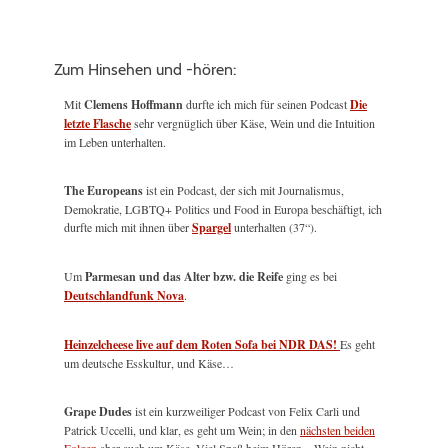
Zum Hinsehen und -hören:
Mit
Clemens Hoffmann
durfte ich mich für seinen Podcast
Die
letzte Flasche
sehr vergnüglich über Käse, Wein und die Intuition
im Leben unterhalten.
The Europeans
ist ein Podcast, der sich mit Journalismus,
Demokratie, LGBTQ+ Politics und Food in Europa beschäftigt, ich
durfte mich mit ihnen über
Spargel
unterhalten (37“).
Um
Parmesan und das Alter bzw. die Reife
ging es bei
Deutschlandfunk Nova
.
Heinzelcheese live auf dem Roten Sofa bei NDR DAS!
Es geht
um deutsche Esskultur, und Käse…
Grape Dudes
ist ein kurzweiliger Podcast von Felix Carli und
Patrick Uccelli, und klar, es geht um Wein; in den
nächsten beiden
Folgen
aber auch um Käse. Viel Spaß beim Hören – Wein nicht