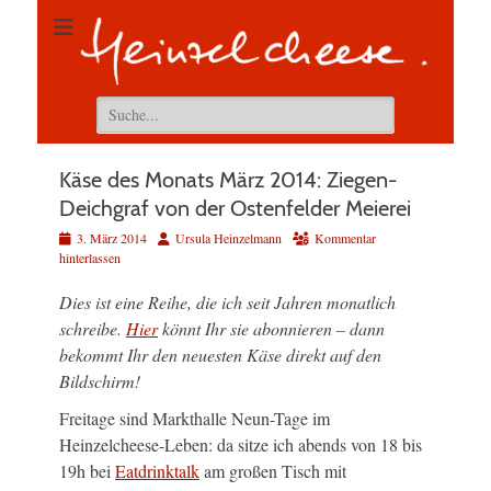
Suchen
nach:
Käse des Monats März 2014: Ziegen-
Deichgraf von der Ostenfelder Meierei
Veröffentlicht
Autor
3. März 2014
Ursula Heinzelmann
Kommentar
am
hinterlassen
Dies ist eine Reihe, die ich seit Jahren monatlich
schreibe.
Hier
könnt Ihr sie abonnieren – dann
bekommt Ihr den neuesten Käse direkt auf den
Bildschirm!
Freitage sind Markthalle Neun-Tage im
Heinzelcheese-Leben: da sitze ich abends von 18 bis
19h bei
Eatdrinktalk
am großen Tisch mit