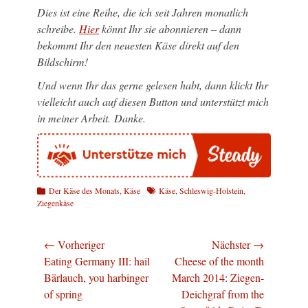
Dies ist eine Reihe, die ich seit Jahren monatlich
schreibe.
Hier
könnt Ihr sie abonnieren – dann
bekommt Ihr den neuesten Käse direkt auf den
Bildschirm!
Und wenn Ihr das gerne gelesen habt, dann klickt Ihr
vielleicht auch auf diesen Button und unterstützt mich
in meiner Arbeit. Danke.
Kategorien
Schlagworte
Der Käse des Monats
,
Käse
Käse
,
Schleswig-Holstein
,
Ziegenkäse
Beitragsnavigation
← Vorheriger
Nächster →
Vorheriger
Nächster
Eating Germany III: hail
Cheese of the month
Beitrag:
Beitrag:
Bärlauch, you harbinger
March 2014: Ziegen-
of spring
Deichgraf from the