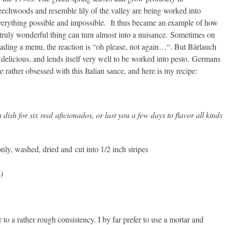
eechwoods and resemble lily of the valley are being worked into
verything possible and impossible. It thus became an example of how
 truly wonderful thing can turn almost into a nuisance. Sometimes on
eading a menu, the reaction is “oh please, not again…“. But Bärlauch
s delicious, and lends itself very well to be worked into pesto. Germans
re rather obsessed with this Italian sauce, and here is my recipe:
 dish for six real
aficionados, or last you a few days to flavor all kinds
only, washed, dried and cut into 1/2 inch stripes
s)
r to a rather rough consistency. I by far prefer to use a mortar and