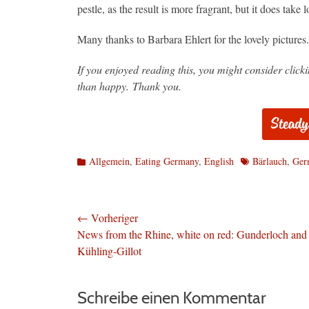
pestle, as the result is more fragrant, but it does take
Many thanks to Barbara Ehlert for the lovely pictures.
If you enjoyed reading this, you might consider clic
than happy. Thank you.
Kategorien
Schlagworte
Allgemein
,
Eating Germany
,
English
Bärlauch
,
Ger
Beitragsnavigation
← Vorheriger
Vorheriger
News from the Rhine, white on red: Gunderloch and
Beitrag:
Kühling-Gillot
Schreibe einen Kommentar