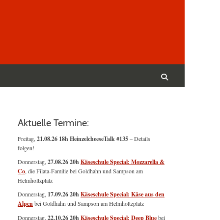
Suchen
nach:
Suchen
Aktuelle Termine:
Freitag,
21.08.26 18h HeinzelcheeseTalk #135
– Details
folgen!
Donnerstag,
27.08.26 20h
Käseschule Special: Mozzarella &
Co
, die Filata-Familie bei Goldhahn und Sampson am
Helmholtzplatz
Donnerstag,
17.09.26 20h
Käseschule Special: Käse aus den
Alpen
bei Goldhahn und Sampson am Helmholtzplatz
Donnerstag,
22.10.26 20h
Käseschule Special: Deep Blue
bei