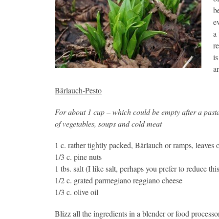
b
e
a
r
i
a
Bärlauch-Pesto
For about 1 cup – which could be empty after a pasta
of vegetables, soups and cold meat
1 c. rather tightly packed, Bärlauch or ramps, leaves 
1/3 c. pine nuts
1 tbs. salt (I like salt, perhaps you prefer to reduce thi
1/2 c. grated parmegiano reggiano cheese
1/3 c. olive oil
Blizz all the ingredients in a blender or food processo