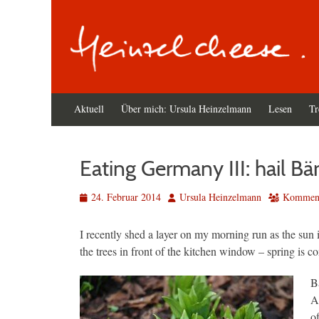
Primäres
Zum
Aktuell
Über mich: Ursula Heinzelmann
Lesen
Tr
Inhalt
Menü
springen
Eating Germany III: hail Bä
Veröffentlicht
Autor
24. Februar 2014
Ursula Heinzelmann
Kommenta
am
I recently shed a layer on my morning run as the sun i
the trees in front of the kitchen window – spring is 
Bä
A
o