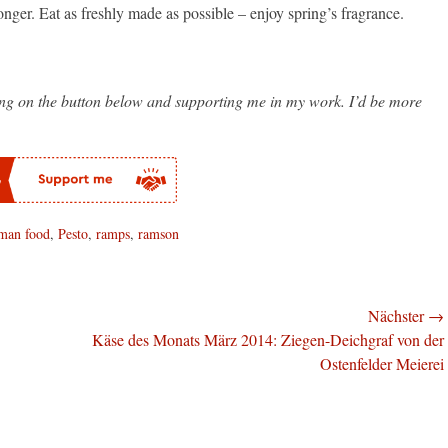
 longer. Eat as freshly made as possible – enjoy spring’s fragrance.
king on the button below and supporting me in my work. I’d be more
man food
,
Pesto
,
ramps
,
ramson
Nächster →
Nächster
Käse des Monats März 2014: Ziegen-Deichgraf von der
Beitrag:
Ostenfelder Meierei