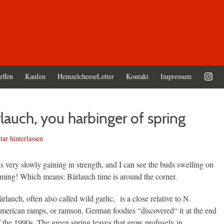
effen
Kaufen
HeinzelcheeseLetter
Kontakt
Impressum
rlauch, you harbinger of spring
r hinterlassen
s very slowly gaining in strength, and I can see the buds swelling on
coming! Which means: Bärlauch time is around the corner.
rlauch, often also called wild garlic, is a close relative to N.
merican ramps, or ramson. German foodies “discovered“ it at the end
f the 1990s. The green spring leaves that grow profusely in