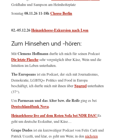
Goldhahn und Sampson am Helmholtzplatz
Sonntag
08.11.26
11-18h
Cheese Berlin
02.-05.12.26
Heinzelcheese-Exkursion nach Lyon
Zum Hinsehen und -hören:
Mit
Clemens Hoffmann
durfte ich mich für seinen Podcast
Die letzte Flasche
sehr vergnüglich über Käse, Wein und die
Intuition im Leben unterhalten.
The Europeans
ist ein Podcast, der sich mit Journalismus,
Demokratie, LGBTQ+ Politics und Food in Europa
beschäftigt, ich durfte mich mit ihnen über
Spargel
unterhalten
(37“).
Um
Parmesan und das Alter bzw. die Reife
ging es bei
Deutschlandfunk Nova
.
Heinzelcheese live auf dem Roten Sofa bei NDR DAS!
Es
geht um deutsche Esskultur, und Käse…
Grape Dudes
ist ein kurzweiliger Podcast von Felix Carli und
Patrick Uccelli, und klar, es geht um Wein; in den
nächsten