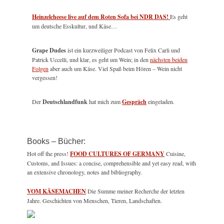
Heinzelcheese live auf dem Roten Sofa bei NDR DAS!
Es geht
um deutsche Esskultur, und Käse…
Grape Dudes
ist ein kurzweiliger Podcast von Felix Carli und
Patrick Uccelli, und klar, es geht um Wein; in den
nächsten beiden
Folgen
aber auch um Käse. Viel Spaß beim Hören – Wein nicht
vergessen!
Der
Deutschlandfunk
hat mich zum
Gespräch
eingeladen.
Books – Bücher:
Hot off the press!
FOOD CULTURES OF GERMANY
Cuisine,
Customs, and Issues: a concise, comprehensible and yet easy read, with
an extensive chronology, notes and bibliography.
VOM KÄSEMACHEN
Die Summe meiner Recherche der letzten
Jahre. Geschichten von Menschen, Tieren, Landschaften.