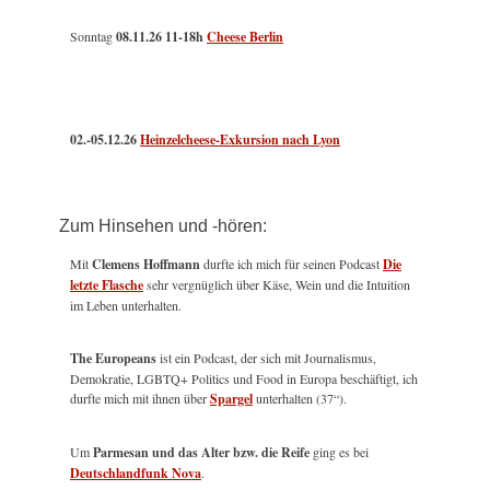
Sonntag
08.11.26
11-18h
Cheese Berlin
02.-05.12.26
Heinzelcheese-Exkursion nach Lyon
Zum Hinsehen und -hören:
Mit
Clemens Hoffmann
durfte ich mich für seinen Podcast
Die
letzte Flasche
sehr vergnüglich über Käse, Wein und die Intuition
im Leben unterhalten.
The Europeans
ist ein Podcast, der sich mit Journalismus,
Demokratie, LGBTQ+ Politics und Food in Europa beschäftigt, ich
durfte mich mit ihnen über
Spargel
unterhalten (37“).
Um
Parmesan und das Alter bzw. die Reife
ging es bei
Deutschlandfunk Nova
.