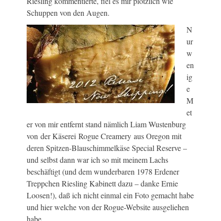
Riesling kommentierte, fiel es mir plötzlich wie
Schuppen von den Augen.
N
ur
w
en
ig
e
M
et
er von mir entfernt stand nämlich Liam Wustenburg
von der Käserei Rogue Creamery aus Oregon mit
deren Spitzen-Blauschimmelkäse Special Reserve –
und selbst dann war ich so mit meinem Lachs
beschäftigt (und dem wunderbaren 1978 Erdener
Treppchen Riesling Kabinett dazu – danke Ernie
Loosen!), daß ich nicht einmal ein Foto gemacht habe
und hier welche von der Rogue-Website ausgeliehen
habe.