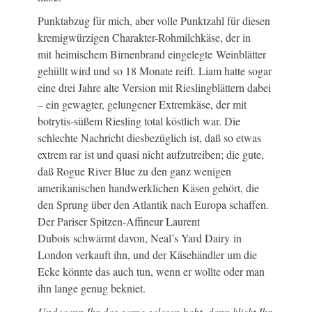
Punktabzug für mich, aber volle Punktzahl für diesen
kremigwürzigen Charakter-Rohmilchkäse, der in
mit heimischem Birnenbrand eingelegte Weinblätter
gehüllt wird und so 18 Monate reift. Liam hatte sogar
eine drei Jahre alte Version mit Rieslingblättern dabei
– ein gewagter, gelungener Extremkäse, der mit
botrytis-süßem Riesling total köstlich war. Die
schlechte Nachricht diesbezüglich ist, daß so etwas
extrem rar ist und quasi nicht aufzutreiben; die gute,
daß Rogue River Blue zu den ganz wenigen
amerikanischen handwerklichen Käsen gehört, die
den Sprung über den Atlantik nach Europa schaffen.
Der Pariser Spitzen-Affineur Laurent
Dubois schwärmt davon, Neal’s Yard Dairy in
London verkauft ihn, und der Käsehändler um die
Ecke könnte das auch tun, wenn er wollte oder man
ihn lange genug bekniet.
Und wenn Ihr das gerne gelesen habt, dann klickt Ihr