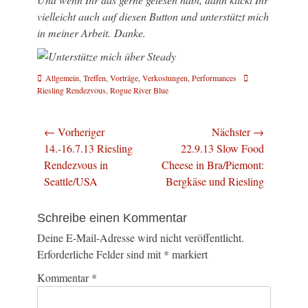
vielleicht auch auf diesen Button und unterstützt mich
in meiner Arbeit. Danke.
Kategorien
Schlagworte
Allgemein
,
Treffen
,
Vorträge, Verkostungen, Performances
Riesling Rendezvous
,
Rogue River Blue
Beitragsnavigation
← Vorheriger
Nächster →
Vorheriger
Nächster
14.-16.7.13 Riesling
22.9.13 Slow Food
Beitrag:
Beitrag:
Rendezvous in
Cheese in Bra/Piemont:
Seattle/USA
Bergkäse und Riesling
Schreibe einen Kommentar
Deine E-Mail-Adresse wird nicht veröffentlicht.
Erforderliche Felder sind mit
*
markiert
Kommentar
*