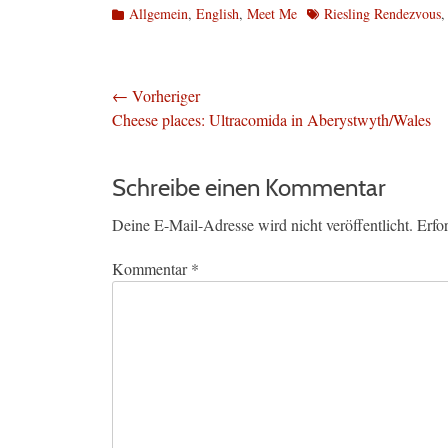
Kategorien
Schlagworte
Allgemein
,
English
,
Meet Me
Riesling Rendezvous
Beitragsnavigation
← Vorheriger
Vorheriger
Cheese places: Ultracomida in Aberystwyth/Wales
Beitrag:
Schreibe einen Kommentar
Deine E-Mail-Adresse wird nicht veröffentlicht.
Erfo
Kommentar
*