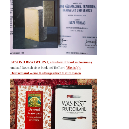
BEYOND BRATWURST, a history of food in Germany
,
und auf Deutsch als e-book bei TreTorri:
Was is(s)t
Deutschland – eine Kulturgeschichte zum Essen