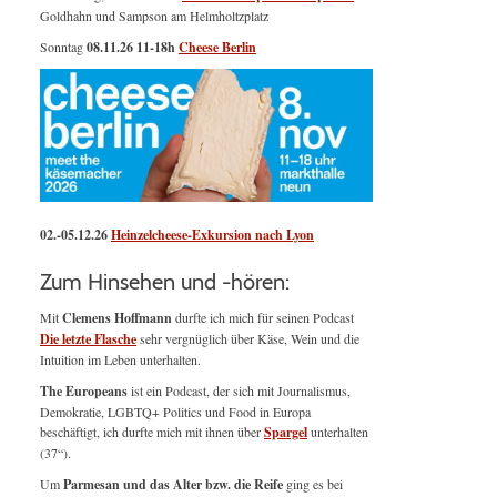
Goldhahn und Sampson am Helmholtzplatz
Sonntag
08.11.26
11-18h
Cheese Berlin
02.-05.12.26
Heinzelcheese-Exkursion nach Lyon
Zum Hinsehen und -hören:
Mit
Clemens Hoffmann
durfte ich mich für seinen Podcast
Die letzte Flasche
sehr vergnüglich über Käse, Wein und die
Intuition im Leben unterhalten.
The Europeans
ist ein Podcast, der sich mit Journalismus,
Demokratie, LGBTQ+ Politics und Food in Europa
beschäftigt, ich durfte mich mit ihnen über
Spargel
unterhalten
(37“).
Um
Parmesan und das Alter bzw. die Reife
ging es bei