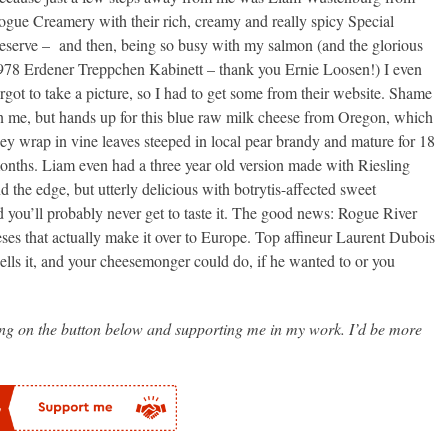
ogue Creamery with their rich, creamy and really spicy Special
eserve – and then, being so busy with my salmon (and the glorious
978 Erdener Treppchen Kabinett – thank you Ernie Loosen!) I even
orgot to take a picture, so I had to get some from their website. Shame
n me, but hands up for this blue raw milk cheese from Oregon, which
hey wrap in vine leaves steeped in local pear brandy and mature for 18
onths. Liam even had a three year old version made with Riesling
 the edge, but utterly delicious with botrytis-affected sweet
 you’ll probably never get to taste it. The good news: Rogue River
ses that actually make it over to Europe. Top affineur Laurent Dubois
sells it, and your cheesemonger could do, if he wanted to or you
king on the button below and supporting me in my work. I’d be more