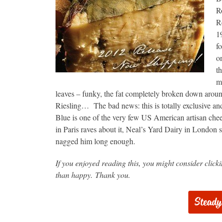
R
R
1
f
o
t
m
leaves – funky, the fat completely broken down around
Riesling… The bad news: this is totally exclusive and
Blue is one of the very few US American artisan chee
in Paris raves about it, Neal’s Yard Dairy in London 
nagged him long enough.
If you enjoyed reading this, you might consider clic
than happy. Thank you.