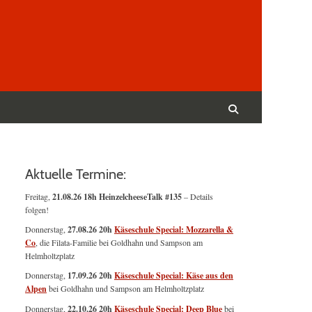
Suchen
nach:
Suchen
Aktuelle Termine:
Freitag,
21.08.26 18h HeinzelcheeseTalk #135
– Details
folgen!
Donnerstag,
27.08.26 20h
Käseschule Special: Mozzarella &
Co
, die Filata-Familie bei Goldhahn und Sampson am
Helmholtzplatz
Donnerstag,
17.09.26 20h
Käseschule Special: Käse aus den
Alpen
bei Goldhahn und Sampson am Helmholtzplatz
Donnerstag,
22.10.26 20h
Käseschule Special: Deep Blue
bei