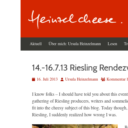
Primäres
Zum
Aktuell
Über mich: Ursula Heinzelmann
Lesen
Tr
Inhalt
Menü
springen
14.-16.7.13 Riesling Rende
Veröffentlicht
Autor
16. Juli 2013
Ursula Heinzelmann
Kommentar hi
am
I know folks – I should have told you about this eve
gathering of Riesling producers, writers and sommel
fit into the cheesy subject of this blog. Today thou
Riesling, I suddenly realized how wrong I was.
B