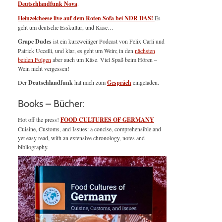
Deutschlandfunk Nova
.
Heinzelcheese live auf dem Roten Sofa bei NDR DAS!
Es
geht um deutsche Esskultur, und Käse…
Grape Dudes
ist ein kurzweiliger Podcast von Felix Carli und
Patrick Uccelli, und klar, es geht um Wein; in den
nächsten
beiden Folgen
aber auch um Käse. Viel Spaß beim Hören –
Wein nicht vergessen!
Der
Deutschlandfunk
hat mich zum
Gespräch
eingeladen.
Books – Bücher:
Hot off the press!
FOOD CULTURES OF GERMANY
Cuisine, Customs, and Issues: a concise, comprehensible and
yet easy read, with an extensive chronology, notes and
bibliography.