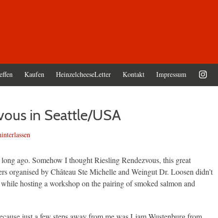
effen
Kaufen
HeinzelcheeseLetter
Kontakt
Impressum
zvous in Seattle/USA
nterlassen
nt long ago. Somehow I thought Riesling Rendezvous, this great
iers organised by Château Ste Michelle and Weingut Dr. Loosen didn’t
gh, while hosting a workshop on the pairing of smoked salmon and
ecause just a few steps away from me was Liam Wustenburg from