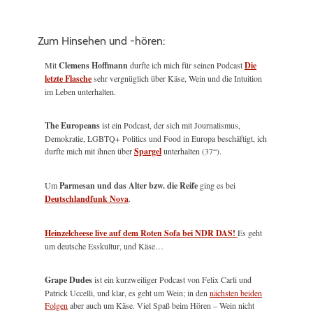
Zum Hinsehen und -hören:
Mit
Clemens Hoffmann
durfte ich mich für seinen Podcast
Die
letzte Flasche
sehr vergnüglich über Käse, Wein und die Intuition
im Leben unterhalten.
The Europeans
ist ein Podcast, der sich mit Journalismus,
Demokratie, LGBTQ+ Politics und Food in Europa beschäftigt, ich
durfte mich mit ihnen über
Spargel
unterhalten (37“).
Um
Parmesan und das Alter bzw. die Reife
ging es bei
Deutschlandfunk Nova
.
Heinzelcheese live auf dem Roten Sofa bei NDR DAS!
Es geht
um deutsche Esskultur, und Käse…
Grape Dudes
ist ein kurzweiliger Podcast von Felix Carli und
Patrick Uccelli, und klar, es geht um Wein; in den
nächsten beiden
Folgen
aber auch um Käse. Viel Spaß beim Hören – Wein nicht