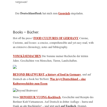
vergessen!
Der
Deutschlandfunk
hat mich zum
Gespräch
eingeladen.
Books – Bücher:
Hot off the press!
FOOD CULTURES OF GERMANY
Cuisine,
Customs, and Issues: a concise, comprehensible and yet easy read, with
an extensive chronology, notes and bibliography.
VOM KÄSEMACHEN
Die Summe meiner Recherche der letzten
Jahre. Geschichten von Menschen, Tieren, Landschaften.
BEYOND BRATWURST, a history of food in Germany
, und auf
Deutsch als e-book bei TreTorri:
Was is(s)t Deutschland – eine
Kulturgeschichte zum Essen
Mein
MONSIEUR VUONG-Kochbuch
, Geschichte und Rezepte des
Berliner Kult-Vietnamesen. Auf Deutsch in dritter Auflage – hurra und
Dank an alle Buchkäufer! – und jetzt auch
auf Englisch
. Doppel-