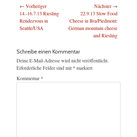
Beitragsnavigation
← Vorheriger
Nächster →
Vorheriger
Nächster
14.-16.7.13 Riesling
22.9.13 Slow Food
Beitrag:
Beitrag:
Rendezvous in
Cheese in Bra/Piedmont:
Seattle/USA
German mountain cheese
and Riesling
Schreibe einen Kommentar
Deine E-Mail-Adresse wird nicht veröffentlicht.
Erforderliche Felder sind mit
*
markiert
Kommentar
*