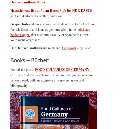
Deutschlandfunk Nova
.
Heinzelcheese live auf dem Roten Sofa bei NDR DAS!
Es
geht um deutsche Esskultur, und Käse…
Grape Dudes
ist ein kurzweiliger Podcast von Felix Carli und
Patrick Uccelli, und klar, es geht um Wein; in den
nächsten
beiden Folgen
aber auch um Käse. Viel Spaß beim Hören –
Wein nicht vergessen!
Der
Deutschlandfunk
hat mich zum
Gespräch
eingeladen.
Books – Bücher:
Hot off the press!
FOOD CULTURES OF GERMANY
Cuisine, Customs, and Issues: a concise, comprehensible and
yet easy read, with an extensive chronology, notes and
bibliography.