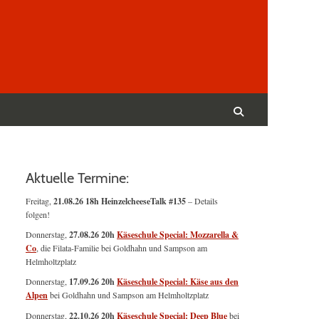
Suchen
nach:
Suchen
Aktuelle Termine:
Freitag,
21.08.26 18h HeinzelcheeseTalk #135
– Details
folgen!
Donnerstag,
27.08.26 20h
Käseschule Special: Mozzarella &
Co
, die Filata-Familie bei Goldhahn und Sampson am
Helmholtzplatz
Donnerstag,
17.09.26 20h
Käseschule Special: Käse aus den
Alpen
bei Goldhahn und Sampson am Helmholtzplatz
Donnerstag,
22.10.26 20h
Käseschule Special: Deep Blue
bei