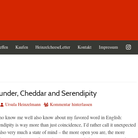
effen
Kaufen
HeinzelcheeseLetter
Kontakt
Impressum
nder, Cheddar and Serendipity
Autor
Ursula Heinzelmann
Kommentar hinterlassen
ho know me well also know about my favored word in English:
endipity is way more than just coincidence, I’d rather call it unexpected
 also very much a state of mind – the more open you are, the more