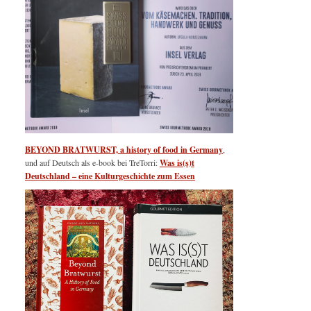
BEYOND BRATWURST, a history of food in Germany
,
und auf Deutsch als e-book bei TreTorri:
Was is(s)t
Deutschland – eine Kulturgeschichte zum Essen