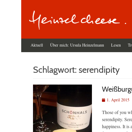
Primäres
Zum
Aktuell
Über mich: Ursula Heinzelmann
Lesen
Tr
Inhalt
Menü
springen
Schlagwort:
serendipity
Weißburgu
Veröffentlicht
1. April 2015
am
Those of you w
serendipity. Ser
happiness. It is