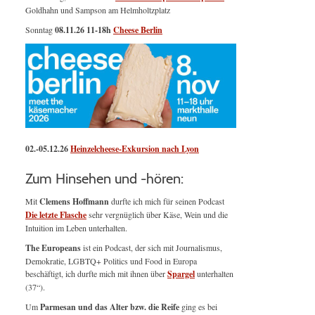
Goldhahn und Sampson am Helmholtzplatz
Sonntag
08.11.26
11-18h
Cheese Berlin
02.-05.12.26
Heinzelcheese-Exkursion nach Lyon
Zum Hinsehen und -hören:
Mit
Clemens Hoffmann
durfte ich mich für seinen Podcast
Die letzte Flasche
sehr vergnüglich über Käse, Wein und die
Intuition im Leben unterhalten.
The Europeans
ist ein Podcast, der sich mit Journalismus,
Demokratie, LGBTQ+ Politics und Food in Europa
beschäftigt, ich durfte mich mit ihnen über
Spargel
unterhalten
(37“).
Um
Parmesan und das Alter bzw. die Reife
ging es bei