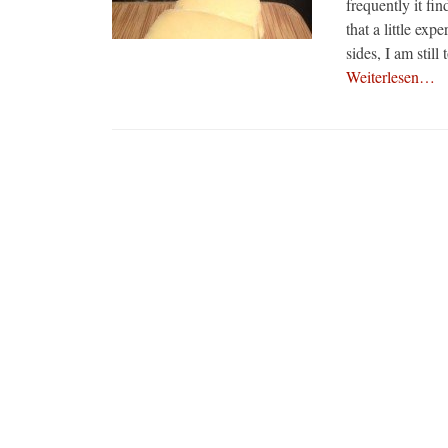
frequently it fi
that a little ex
sides, I am stil
Weiterlesen…