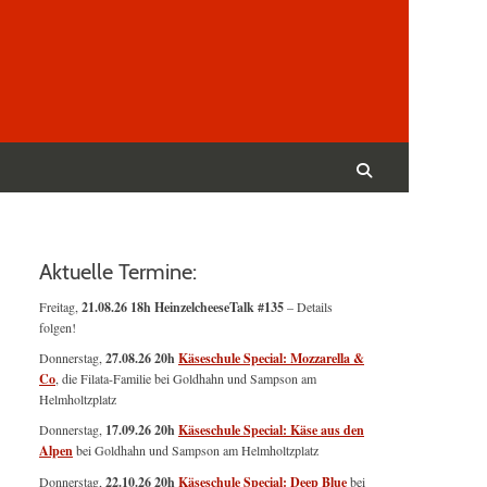
Suchen
nach:
Suchen
Aktuelle Termine:
Freitag,
21.08.26 18h HeinzelcheeseTalk #135
– Details
folgen!
Donnerstag,
27.08.26 20h
Käseschule Special: Mozzarella &
Co
, die Filata-Familie bei Goldhahn und Sampson am
Helmholtzplatz
Donnerstag,
17.09.26 20h
Käseschule Special: Käse aus den
Alpen
bei Goldhahn und Sampson am Helmholtzplatz
Donnerstag,
22.10.26 20h
Käseschule Special: Deep Blue
bei