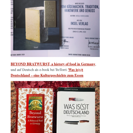
BEYOND BRATWURST, a history of food in Germany
,
und auf Deutsch als e-book bei TreTorri:
Was is(s)t
Deutschland – eine Kulturgeschichte zum Essen