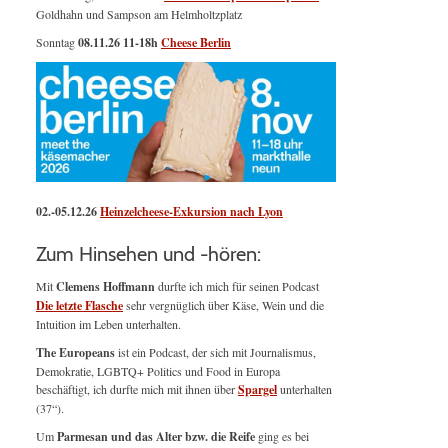
Goldhahn und Sampson am Helmholtzplatz
Sonntag
08.11.26
11-18h
Cheese Berlin
02.-05.12.26
Heinzelcheese-Exkursion nach Lyon
Zum Hinsehen und -hören:
Mit
Clemens Hoffmann
durfte ich mich für seinen Podcast
Die letzte Flasche
sehr vergnüglich über Käse, Wein und die
Intuition im Leben unterhalten.
The Europeans
ist ein Podcast, der sich mit Journalismus,
Demokratie, LGBTQ+ Politics und Food in Europa
beschäftigt, ich durfte mich mit ihnen über
Spargel
unterhalten
(37“).
Um
Parmesan und das Alter bzw. die Reife
ging es bei