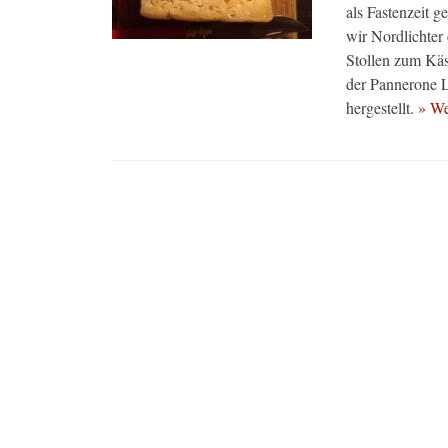
als Fastenzeit g
wir Nordlicht
Stollen zum Käs
der Pannerone L
hergestellt.
» We