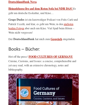
Deutschlandfunk Nova
.
Heinzelcheese live auf dem Roten Sofa bei NDR DAS!
Es
geht um deutsche Esskultur, und Käse…
Grape Dudes
ist ein kurzweiliger Podcast von Felix Carli und
Patrick Uccelli, und klar, es geht um Wein; in den
nächsten
beiden Folgen
aber auch um Käse. Viel Spaß beim Hören –
Wein nicht vergessen!
Der
Deutschlandfunk
hat mich zum
Gespräch
eingeladen.
Books – Bücher:
Hot off the press!
FOOD CULTURES OF GERMANY
Cuisine, Customs, and Issues: a concise, comprehensible and
yet easy read, with an extensive chronology, notes and
bibliography.