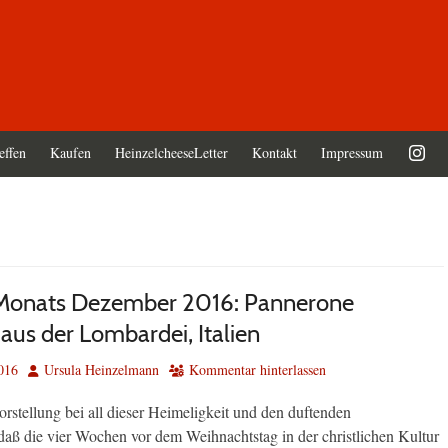
effen
Kaufen
HeinzelcheeseLetter
Kontakt
Impressum
 Monats Dezember 2016: Pannerone
aus der Lombardei, Italien
Autor
016
Ursula Heinzelmann
Kommentar hinterlassen
stellung bei all dieser Heimeligkeit und den duftenden
 daß die vier Wochen vor dem Weihnachtstag in der christlichen Kultur